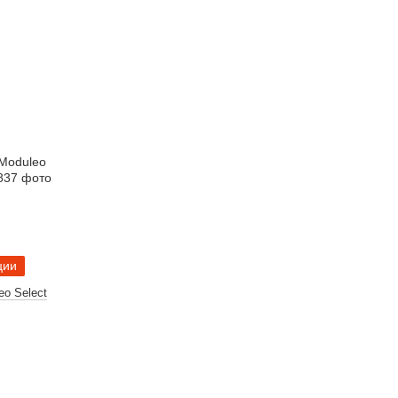
ции
eo Select