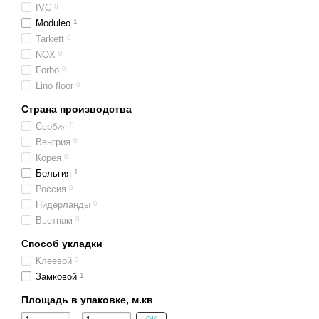
IVC
0
Moduleo
1
Tarkett
0
NOX
0
Forbo
0
Lino floor
0
Страна производства
Сербия
0
Венгрия
0
Корея
0
Бельгия
1
Россия
0
Нидерланды
0
Вьетнам
0
Способ укладки
Клеевой
0
Замковой
1
Площадь в упаковке, м.кв