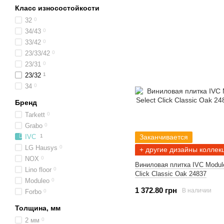
Класс износостойкости
32
0
34/43
0
33/42
0
23/33/42
0
23/31
0
23/32
1
34
0
Бренд
Tarkett
0
Grabo
0
Заканчивается
IVC
1
LG Hausys
0
+ другие дизайны коллек
NOX
0
Виниловая плитка IVC Modul
Lino floor
0
Click Classic Oak 24837
Moduleo
0
1 372.80 грн
В наличии
Forbo
0
Толщина, мм
2 мм
0