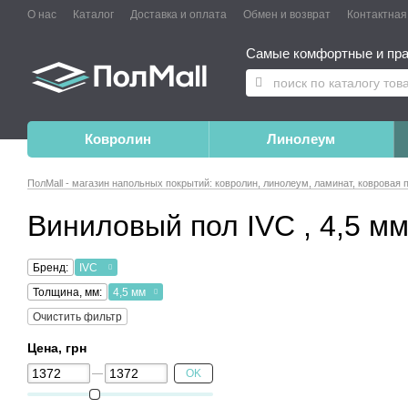
О нас
Каталог
Доставка и оплата
Обмен и возврат
Контактна
Самые комфортные и пра
Ковролин
Линолеум
ПолMall - магазин напольных покрытий: ковролин, линолеум, ламинат, ковровая 
Виниловый пол IVC , 4,5 м
Бренд:
IVC
Толщина, мм:
4,5 мм
Очистить фильтр
Цена, грн
OK