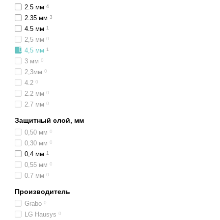
2.5 мм
4
2.35 мм
3
4.5 мм
1
2,5 мм
0
4,5 мм
1
3 мм
0
2,3мм
0
4.2
0
2.2 мм
0
2.7 мм
0
Защитный слой, мм
0,50 мм
0
0,30 мм
0
0,4 мм
1
0,55 мм
0
0.7 мм
0
Производитель
Grabo
0
LG Hausys
0