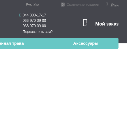
Рус
Укр
Сравнение товаров
Вход
0
044 300-17-17
066 970-09-00
Мой заказ
0
068 970-09-00
Перезвонить вам?
енная трава
Аксессуары