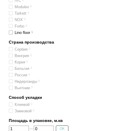
IVC
Moduleo
0
Tarkett
0
NOX
0
Forbo
0
Lino floor
1
Страна производства
Сербия
0
Венгрия
0
Корея
0
Бельгия
0
Россия
0
Нидерланды
0
Вьетнам
0
Способ укладки
Клеевой
0
Замковой
0
Площадь в упаковке, м.кв
OK