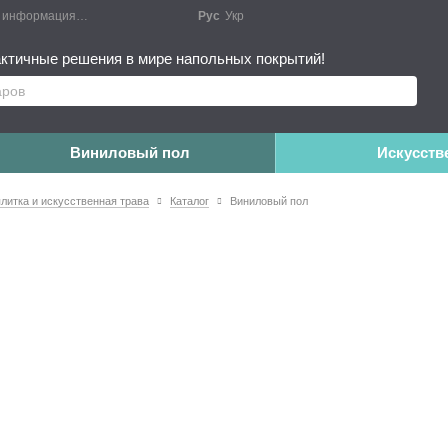
я информация
Блог
Публичный договор
Рус
Укр
Монтажные работы
Дополне
ктичные решения в мире напольных покрытий!
Виниловый пол
Искусств
плитка и искусственная трава
Каталог
Виниловый пол