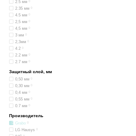
2.5 мм
0
2.35 мм
0
4.5 мм
0
2,5 мм
0
4,5 мм
0
3 мм
0
2,3мм
0
4.2
0
2.2 мм
0
2.7 мм
0
Защитный слой, мм
0,50 мм
0
0,30 мм
0
0,4 мм
0
0,55 мм
0
0.7 мм
0
Производитель
Grabo
0
LG Hausys
0
0