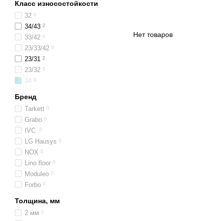
Класс износостойкости
32
0
34/43
2
Нет товаров
33/42
0
23/33/42
0
23/31
2
23/32
0
34
0
Бренд
Tarkett
0
Grabo
0
IVC
0
LG Hausys
0
NOX
0
Lino floor
0
Moduleo
0
Forbo
0
Толщина, мм
2 мм
0