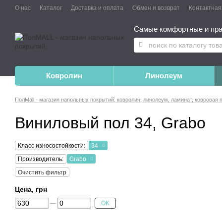
О нас
Каталог
Доставка и оплата
Обмен и возврат
Контактна
Самые комфортные и пра
Ковролин
Линолеум
ПолMall - магазин напольных покрытий: ковролин, линолеум, ламинат, ковровая 
Виниловый пол 34, Grabo
Класс износостойкости:
34
Производитель:
Grabo
Очистить фильтр
Цена, грн
OK