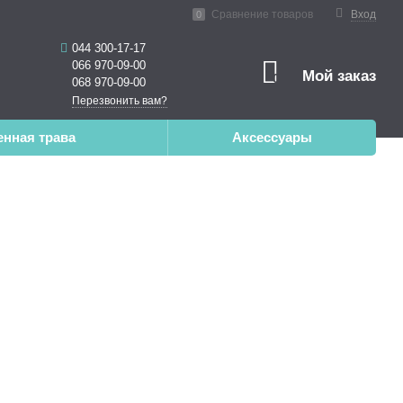
нная реальность
Сравнение товаров
Вход
0
044 300-17-17
066 970-09-00
Мой заказ
0
068 970-09-00
Перезвонить вам?
енная трава
Аксессуары