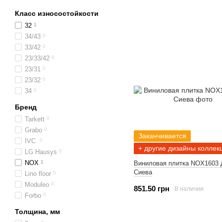
Класс износостойкости
32
1
34/43
0
33/42
0
23/33/42
0
23/31
0
23/32
0
34
0
Бренд
Tarkett
0
Grabo
0
Заканчивается
IVC
0
+ другие дизайны коллек
LG Hausys
0
NOX
1
Виниловая плитка NOX1603 
Сиева
Lino floor
0
Moduleo
0
851.50 грн
В наличии
Forbo
0
Толщина, мм