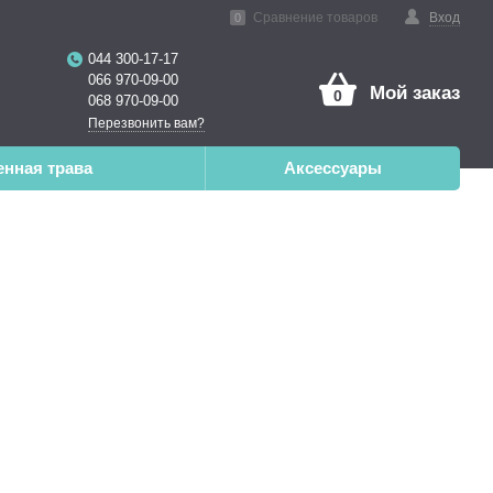
нная реальность
Сравнение товаров
Вход
0
044 300-17-17
066 970-09-00
Мой заказ
0
068 970-09-00
Перезвонить вам?
енная трава
Аксессуары