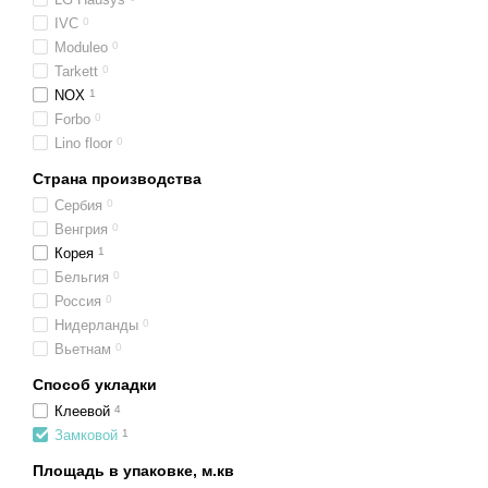
IVC
0
Moduleo
0
Tarkett
0
NOX
1
Forbo
0
Lino floor
0
Страна производства
Сербия
0
Венгрия
0
Корея
1
Бельгия
0
Россия
0
Нидерланды
0
Вьетнам
0
Способ укладки
Клеевой
4
Замковой
1
Площадь в упаковке, м.кв