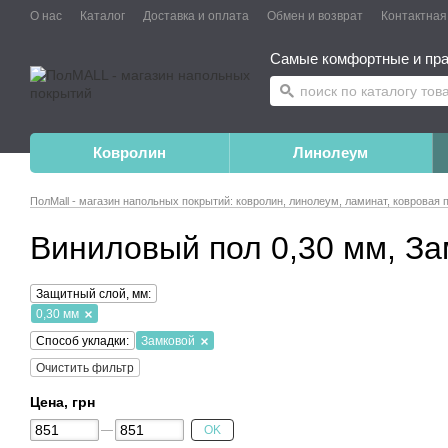
О нас
Каталог
Доставка и оплата
Обмен и возврат
Контактна
Самые комфортные и пра
Ковролин
Линолеум
ПолMall - магазин напольных покрытий: ковролин, линолеум, ламинат, ковровая 
Виниловый пол 0,30 мм, З
Защитный слой, мм:
0,30 мм
Способ укладки:
Замковой
Очистить фильтр
Цена, грн
OK