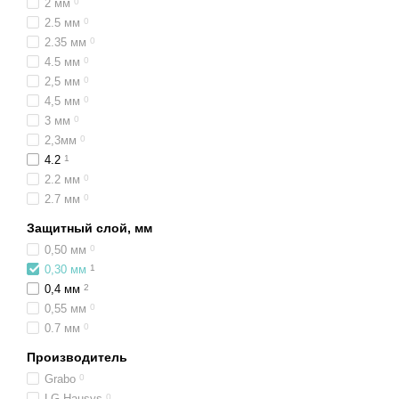
2 мм
0
2.5 мм
0
2.35 мм
0
4.5 мм
0
2,5 мм
0
4,5 мм
0
3 мм
0
2,3мм
0
4.2
1
2.2 мм
0
2.7 мм
0
Защитный слой, мм
0,50 мм
0
0,30 мм
1
0,4 мм
2
0,55 мм
0
0.7 мм
0
Производитель
Grabo
0
LG Hausys
0