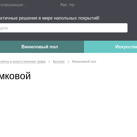
я информация
Блог
Публичный договор
Рус
Укр
Монтажные работы
Дополне
ктичные решения в мире напольных покрытий!
Виниловый пол
Искусств
плитка и искусственная трава
Каталог
Виниловый пол
амковой