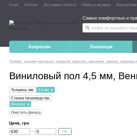
О нас
Каталог
Доставка и оплата
Обмен и возврат
Контактна
Самые комфортные и пра
Ковролин
Линолеум
ПолMall - магазин напольных покрытий: ковролин, линолеум, ламинат, ковровая 
Виниловый пол 4,5 мм, Вен
Толщина, мм:
4,5 мм
Страна производства:
Венгрия
Очистить фильтр
Цена, грн
OK