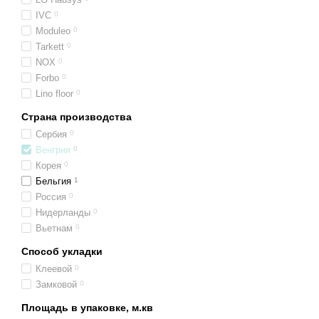
IVC
0
Moduleo
0
Tarkett
0
NOX
0
Forbo
0
Lino floor
0
Страна производства
Сербия
0
Венгрия
0
Корея
0
Бельгия
1
Россия
0
Нидерланды
0
Вьетнам
0
Способ укладки
Клеевой
0
Замковой
0
Площадь в упаковке, м.кв