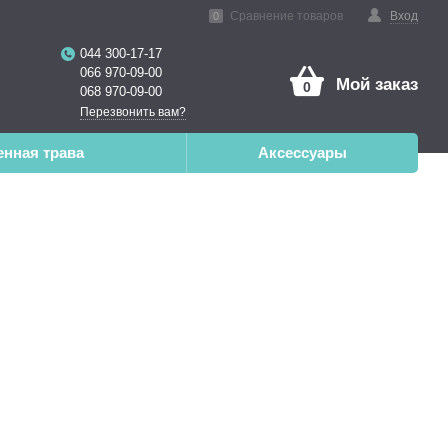
нная реальность
Сравнение товаров
Вход
0
044 300-17-17
066 970-09-00
Мой заказ
0
068 970-09-00
Перезвонить вам?
енная трава
Аксессуары