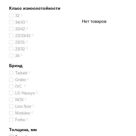
Класс износостойкости
32
0
Нет товаров
34/43
0
33/42
0
23/33/42
0
23/31
0
23/32
0
34
0
Бренд
Tarkett
0
Grabo
0
IVC
0
LG Hausys
0
NOX
0
Lino floor
0
Moduleo
0
Forbo
0
Толщина, мм