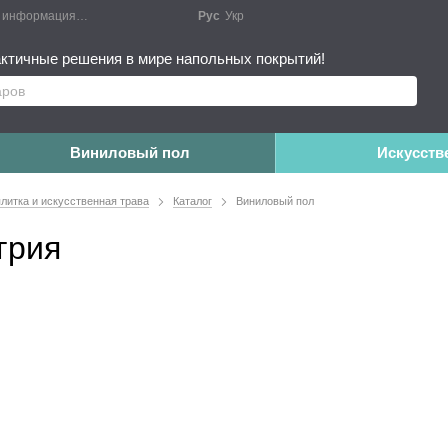
я информация
Блог
Публичный договор
Рус
Укр
Монтажные работы
Дополне
ктичные решения в мире напольных покрытий!
Виниловый пол
Искусств
плитка и искусственная трава
Каталог
Виниловый пол
грия