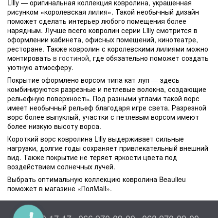
Lilly — оригинальная коллекция ковролина, украшенная
рисунком «королевская лилия». Такой необычный дизайн
поможет сделать интерьер любого помещения более
нарядным. Лучше всего ковролин серии Lilly смотрится в
оформлении кабинета, офисных помещений, кинотеатре,
ресторане. Также ковролин с королевскими лилиями можно
монтировать
в гостиной
, где обязательно поможет создать
уютную атмосферу.
Покрытие оформлено ворсом типа кат-луп — здесь
комбинируются разрезные и петлевые волокна, создающие
рельефную поверхность. Под разными углами такой ворс
имеет необычный рельеф благодаря игре света. Разрезной
ворс более выпуклый, участки с петлевым ворсом имеют
более низкую высоту ворса.
Короткий ворс ковролина Lilly выдерживает сильные
нагрузки, долгие годы сохраняет привлекательный внешний
вид. Также покрытие не теряет яркости цвета под
воздействием солнечных лучей.
Выбрать оптимальную коллекцию ковролина Beaulieu
поможет в магазине «ПолMall».
044 300-17-17
066 970-09-00
068 970-09-00