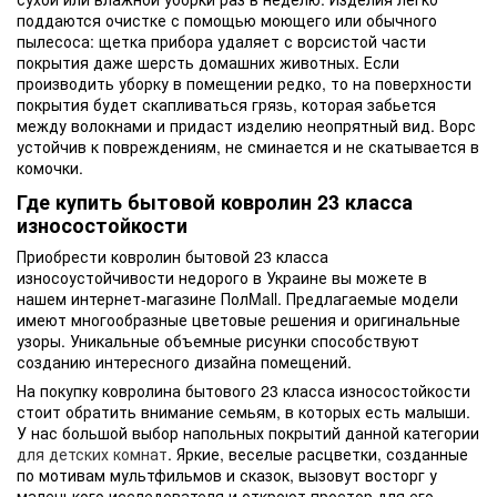
поддаются очистке с помощью моющего или обычного
пылесоса: щетка прибора удаляет с ворсистой части
покрытия даже шерсть домашних животных. Если
производить уборку в помещении редко, то на поверхности
покрытия будет скапливаться грязь, которая забьется
между волокнами и придаст изделию неопрятный вид. Ворс
устойчив к повреждениям, не сминается и не скатывается в
комочки.
Где купить бытовой ковролин 23 класса
износостойкости
Приобрести ковролин бытовой 23 класса
износоустойчивости недорого в Украине вы можете в
нашем интернет-магазине ПолMall. Предлагаемые модели
имеют многообразные цветовые решения и оригинальные
узоры. Уникальные объемные рисунки способствуют
созданию интересного дизайна помещений.
На покупку ковролина бытового 23 класса износостойкости
стоит обратить внимание семьям, в которых есть малыши.
У нас большой выбор напольных покрытий данной категории
для детских комнат
. Яркие, веселые расцветки, созданные
по мотивам мультфильмов и сказок, вызовут восторг у
маленького исследователя и откроют простор для его