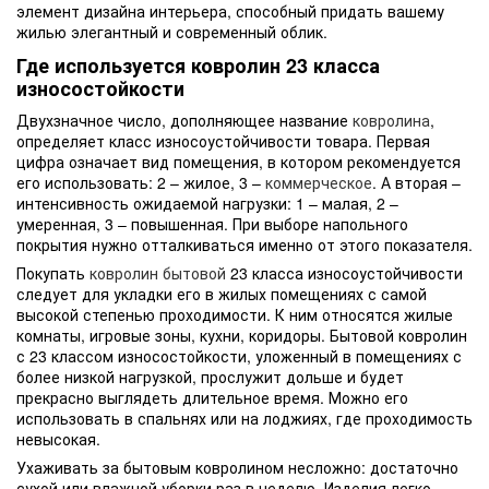
элемент дизайна интерьера, способный придать вашему
жилью элегантный и современный облик.
Где используется ковролин 23 класса
износостойкости
Двухзначное число, дополняющее название
ковролина
,
определяет класс износоустойчивости товара. Первая
цифра означает вид помещения, в котором рекомендуется
его использовать: 2 – жилое, 3 –
коммерческое
. А вторая –
интенсивность ожидаемой нагрузки: 1 – малая, 2 –
умеренная, 3 – повышенная. При выборе напольного
покрытия нужно отталкиваться именно от этого показателя.
Покупать
ковролин бытовой
23 класса износоустойчивости
следует для укладки его в жилых помещениях с самой
высокой степенью проходимости. К ним относятся жилые
комнаты, игровые зоны, кухни, коридоры. Бытовой ковролин
с 23 классом износостойкости, уложенный в помещениях с
более низкой нагрузкой, прослужит дольше и будет
прекрасно выглядеть длительное время. Можно его
использовать в спальнях или на лоджиях, где проходимость
невысокая.
Ухаживать за бытовым ковролином несложно: достаточно
сухой или влажной уборки раз в неделю. Изделия легко