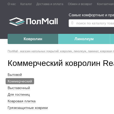
О нас
Каталог
Доставка и оплата
Обмен и возврат
Контактна
Самые комфортные и пра
Ковролин
Линолеум
ПолMall - магазин напольных покрытий: ковролин, линолеум, ламинат, ковровая 
Коммерческий ковролин Rea
Бытовой
Коммерческий
Выставочный
Для гостиниц
Ковровая плитка
Грязезащитные коврики