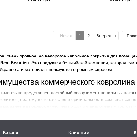
Назад
1
2
Вперед
Пока
ое, очень прочное, но недорогое напольное покрытие для помеще
Real Beaulieu
. Это продукция бельгийской компании, которая счи
 Украине эти материалы пользуются огромным спросом.
мущества коммерческого ковролина R
т-магазина
представлен достойный ассортимент напольных покрыти
одителя, поэтому в его качестве и оригинальности сомневаться не
 магазине на порядок ниже, чем по другим аналогичным торговым 
анных интерьерах, а также в местах с большими нагрузками. Основ
ролина
Каталог
Клиентам
К