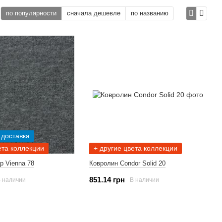
по популярности
сначала дешевле
по названию
 доставка
ета коллекции
+ другие цвета коллекции
p Vienna 78
Ковролин Condor Solid 20
851.14 грн
 наличии
В наличии