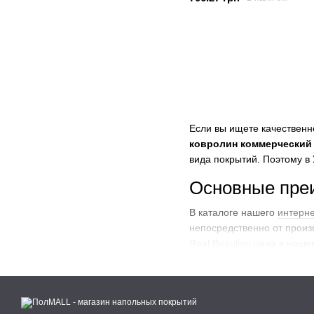
Если вы ищете качественн
ковролин коммерческий 
вида покрытий. Поэтому в
Основные преи
В каталоге нашего
интерне
непосредственно от произв
Real Beaulieu
цена в нашем
применения в самых изыск
характеристики.
Прочность ков