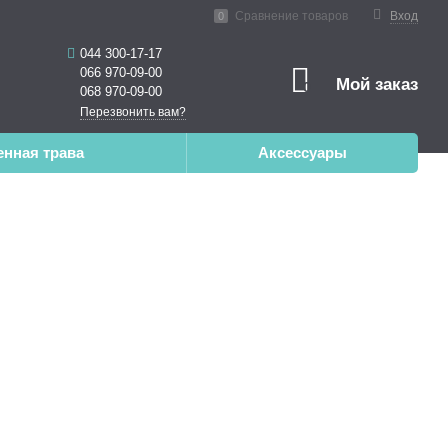
нная реальность
Сравнение товаров
Вход
0
044 300-17-17
066 970-09-00
Мой заказ
0
068 970-09-00
Перезвонить вам?
енная трава
Аксессуары