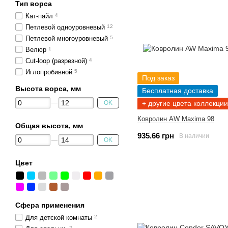
Тип ворса
Кат-пайл
4
Петлевой одноуровневый
12
Петлевой многоуровневый
5
Велюр
1
Cut-loop (разрезной)
4
Иглопробивной
5
Под заказ
Высота ворса, мм
Бесплатная доставка
+ другие цвета коллекции
OK
Ковролин AW Maxima 98
Общая высота, мм
935.66 грн
В наличии
OK
Цвет
Сфера применения
Для детской комнаты
2
2