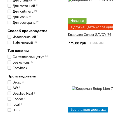
Для спальни
Для гостинной
11
Для кабинета
24
Для кухни
6
Новинка
Для ресторана
26
+ другие цвета коллекции
Способ производства
Ковролин Condor SAVOY 74
Иглопробивной
6
Тафтинговый
26
775.88 грн
В наличии
Тип основы
Синтетический джут
24
Без основы
5
Cosyback
1
Производитель
Betap
4
AW
7
Beaulieu Real
4
Condor
11
Ideal
1
Бесплатная доставка
ITC
2