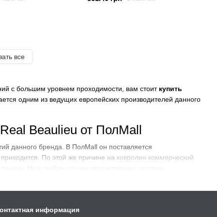
зать все
ний с большим уровнем проходимости, вам стоит
купить
тается одним из ведущих европейских производителей данного
eal Beaulieu от ПолMall
й данного бренда. В ПолMall он поставляется
 приходится. По этой же причине на
ковролин коммерческий
точкам. Но в любом случае этот материал достоин
ной аргумент для этого – самые достойные его
онтактная информация