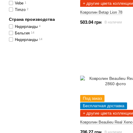
+ другие цвета коллекции
Vebe
1
Timzo
2
Ковролин Betap Lion 78
Страна производства
503.04 грн
В наличии
Нидерланды
4
Бельгия
14
Нидерланды
14
Под заказ
Бесплатная доставка
+ другие цвета коллекции
Ковролин Beaulieu Real Xeno
706.27 грн
В наличии