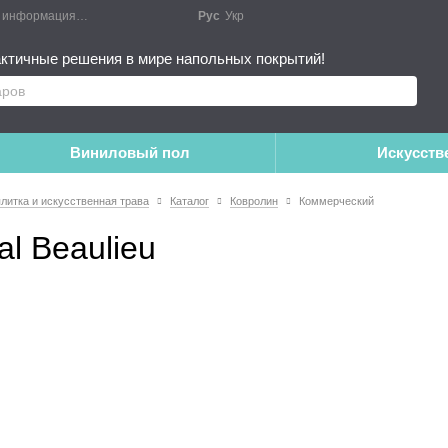
я информация
Блог
Публичный договор
Рус
Укр
Монтажные работы
Дополне
ктичные решения в мире напольных покрытий!
Виниловый пол
Искусств
плитка и искусственная трава
Каталог
Ковролин
Коммерческий
l Beaulieu