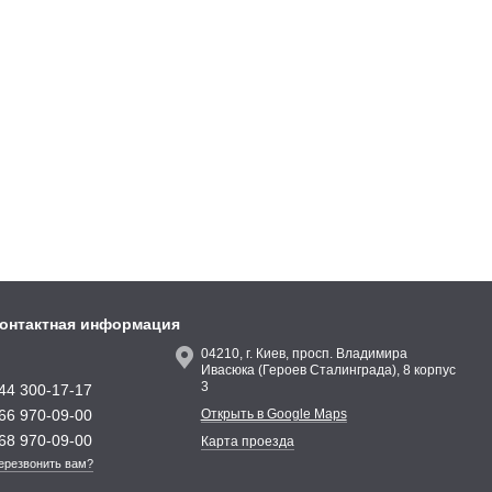
ин 33 класса имеет довольно плотный ворс и отменные
онтактная информация
04210, г. Киев, просп. Владимира
Ивасюка (Героев Сталинграда), 8 корпус
ким уровнем нагрузки. Покрытие не протирается, не
3
44 300-17-17
ы-производители сегодня предлагают довольно большой выбор
66 970-09-00
Открыть в Google Maps
я любого назначения и под любой интерьер.
68 970-09-00
Карта проезда
ерезвонить вам?