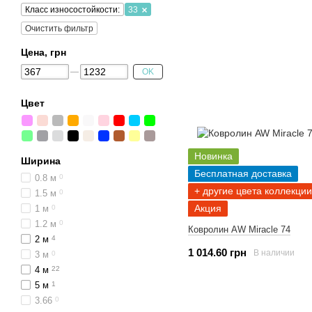
Класс износостойкости:
33
Очистить фильтр
Цена, грн
OK
Цвет
Новинка
Ширина
Бесплатная доставка
0.8 м
0
+ другие цвета коллекции
1.5 м
0
Акция
1 м
0
1.2 м
0
Ковролин AW Miracle 74
2 м
4
1 014.60 грн
В наличии
3 м
0
4 м
22
5 м
1
3.66
0