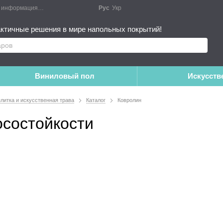
я информация
Блог
Публичный договор
Рус
Укр
Монтажные работы
Дополне
ктичные решения в мире напольных покрытий!
Виниловый пол
Искусств
плитка и искусственная трава
Каталог
Ковролин
осостойкости