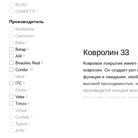
BLOQ
0
CONFETTI
0
Производитель
Moldabela
0
Синтелон
0
Balta
0
Betap
1
Ковролин 33
AW
5
Ковровое покрытие имеет 
Beaulieu Real
3
ковролин. Он создает уют
Condor
10
функции и ожидания, необ
Ideal
0
высокой проходимостью, 
ITC
1
производится сегодня мно
Orotex
0
компании с мировым имен
Vebe
1
Timzo
1
Купить коврол
Virtual
0
особенности и
Confetti
0
Tarkett
0
Ковролин 33 класса может
AYN
0
уровень проходимости, нап