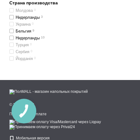
Страна производства
лестниц, поскольку в так
Молдова
0
эксплуатационные характе
Нидерланды
3
Ковролин 33 класса износ
Украина
0
Бельгия
9
долгий срок службы (от 
Нидерланды
10
гипоаллергенность, эко
Турция
0
хороший уровень тепло-
Сербия
0
Йорданія
0
неприхотливость ухода;
возможность использов
простота и быстрота ук
отменная степень износ
отменный уровень огне
© 2018—2026
Купить ковролин 33 в Ки
Принимаем к оплате
продавливается и имеет в
дизайнов, благодаря чему
Купить ковролин 33 в
Мобильная версия