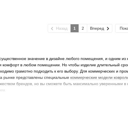
Назад
1
2
Вперед
Пока
существенное значение в дизайне любого помещения, и одним из
 и комфорт в любом помещении. Но чтобы изделие длительный сро
ходимо грамотно подходить к его выбору. Для коммерческих и п
на рынке представлены специальные
коммерческие модели ковроли
жеством брендов, но вы сможете быть максимально уверенными в 
ем.
ин 33 класса износостойкости в Укра
 отличия
 применяться не только в общественных и промышленных местах, 
ример, коридорах, входных группах, гостиных. Если изделие имеет