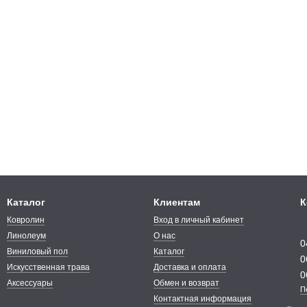
ом случае оно имеет отменные противоскользящие качества. Коврол
ристики, но и по стоимости он выше, нежели бытовые модели.
оустойчивости имеет ряд преимуществ:
7 до 15 лет и более);
логичность;
 и звукоизоляции;
ания с любым основанием;
ладки;
остойкости;
Каталог
Клиентам
К
устойчивости.
Ковролин
Вход в личный кабинет
еве и Украине
— оптимальный вариант для всех помещений с высо
Линолеум
О нас
0
ысокую стойкость к воздействию солнечных лучей. Ведущие бренд
Виниловый пол
Каталог
0
 вы сможете подобрать оптимальный вариант модели ковролина дл
Искусственная трава
Доставка и оплата
0
Аксессуары
Обмен и возврат
 Украине с доставкой в широком ассортименте
П
Контактная информация