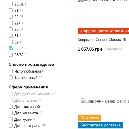
23/31
8
21
11
22
88
22+
3
23
35
+ другие цвета коллекции
31
1
Ковролин Condor Classic 78
32
3
33
22
1 057.06 грн
В наличии
23/32
6
Способ производства
Иглопробивной
5
Тафтинговый
17
Сфера применения
Для детской комнаты
0
Для спальни
0
Для гостинной
5
Для кабинета
16
Под заказ
Для кухни
3
Бесплатная доставка
Для ресторана
19