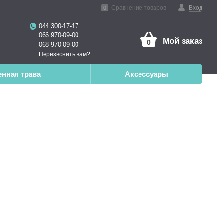
нная реальность
Сравнение товаров
Вход
0
044 300-17-17
066 970-09-00
Мой заказ
0
068 970-09-00
Перезвонить вам?
енная трава
Аксессуары