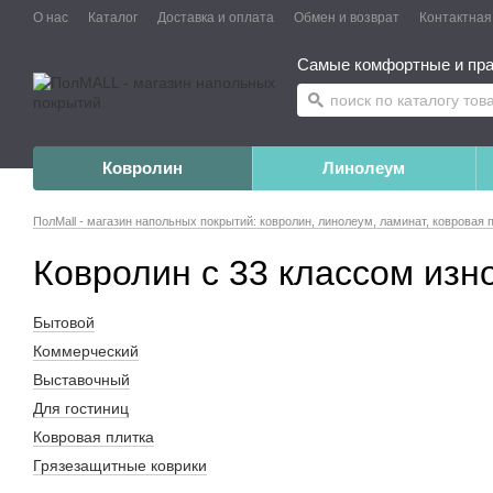
О нас
Каталог
Доставка и оплата
Обмен и возврат
Контактна
Самые комфортные и пра
Ковролин
Линолеум
ПолMall - магазин напольных покрытий: ковролин, линолеум, ламинат, ковровая 
Ковролин с 33 классом изн
Бытовой
Коммерческий
Выставочный
Для гостиниц
Ковровая плитка
Грязезащитные коврики