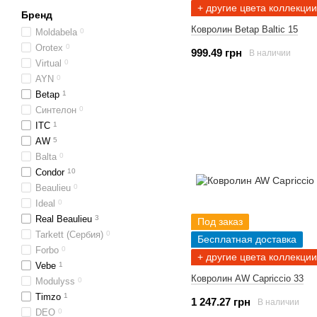
+ другие цвета коллекции
Бренд
Ковролин Betap Baltic 15
Moldabela
0
Orotex
0
999.49 грн
В наличии
Virtual
0
AYN
0
Betap
1
Синтелон
0
ІТС
1
AW
5
Balta
0
Condor
10
Beaulieu
0
Ideal
0
Real Beaulieu
3
Под заказ
Tarkett (Сербия)
0
Бесплатная доставка
Forbo
0
+ другие цвета коллекции
Vebe
1
Ковролин AW Capriccio 33
Modulyss
0
Timzo
1
1 247.27 грн
В наличии
DEO
0