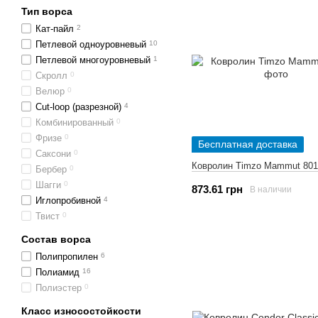
Тип ворса
Кат-пайл
2
Петлевой одноуровневый
10
Петлевой многоуровневый
1
Скролл
0
Велюр
0
Cut-loop (разрезной)
4
Комбинированный
0
Фризе
0
Бесплатная доставка
Саксони
0
Ковролин Timzo Mammut 801
Бербер
0
Шагги
0
873.61 грн
В наличии
Иглопробивной
4
Твист
0
Состав ворса
Полипропилен
6
Полиамид
16
Полиэстер
0
Класс износостойкости