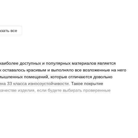
зать все
 наиболее доступных и популярных материалов является
к оставалось красивым и выполняло все возложенные на него
ромышленных помещений, которые отличаются довольно
на 33 класса износоустойчивости
. Такое покрытие
качестве изделия, если будете выбирать проверенные
ине от ведущих брендов: основные
но также в бытовых помещениях, где наблюдается высокий
 резиновую основу, то его также часто применяют и для