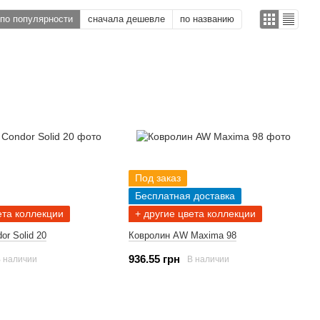
по популярности
сначала дешевле
по названию
Под заказ
Бесплатная доставка
ета коллекции
+ другие цвета коллекции
or Solid 20
Ковролин AW Maxima 98
936.55 грн
 наличии
В наличии