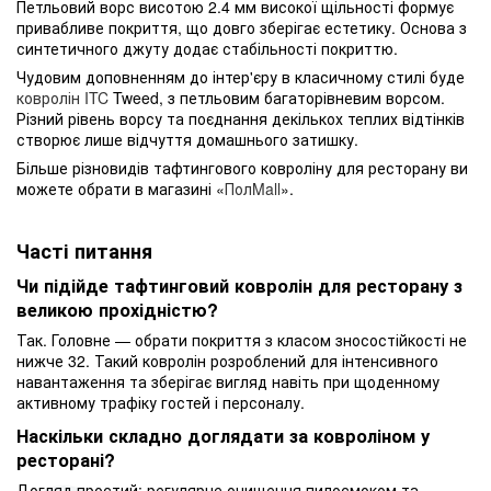
Петльовий ворс висотою 2.4 мм високої щільності формує
привабливе покриття, що довго зберігає естетику. Основа з
синтетичного джуту додає стабільності покриттю.
Чудовим доповненням до інтер'єру в класичному стилі буде
ковролін ITC
Tweed, з петльовим багаторівневим ворсом.
Різний рівень ворсу та поєднання декількох теплих відтінків
створює лише відчуття домашнього затишку.
Більше різновидів тафтингового ковроліну для ресторану ви
можете обрати в магазині «
ПолMall
».
Часті питання
Чи підійде тафтинговий ковролін для ресторану з
великою прохідністю?
Так. Головне — обрати покриття з класом зносостійкості не
нижче 32. Такий ковролін розроблений для інтенсивного
навантаження та зберігає вигляд навіть при щоденному
активному трафіку гостей і персоналу.
Наскільки складно доглядати за ковроліном у
ресторані?
Догляд простий: регулярне очищення пилосмоком та