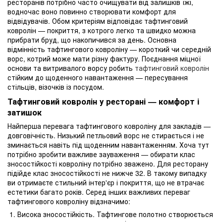
ресторанів потрібно часто очищувати від залишків їжі,
водночас воно повинно створювати комфорт для
відвідувачів. Обом критеріям відповідає тафтинговий
ковролін — покриття, з котрого легко та швидко можна
прибрати бруд, що накопичився за день. Основна
відмінність тафтингового ковроліну — короткий чи середній
ворс, котрий може мати різну фактуру. Поєднання міцної
основи та витривалого ворсу робить
тафтинговий ковролін
стійким до щоденного навантаження — пересування
стільців, візочків із посудом.
Тафтинговий ковролін у ресторані — комфорт і
затишок
Найперша перевага тафтингового ковроліну для закладів —
довговічність. Низький петльовий ворс не стирається і не
зминається навіть під щоденним навантаженням. Хоча тут
потрібно зробити важливе зауваження — обирати клас
зносостійкості ковроліну потрібно зважено. Для ресторану
підійде клас зносостійкості не нижче 32. В такому випадку
ви отримаєте стильний інтер'єр і покриття, що не втрачає
естетики багато років. Серед інших важливих переваг
тафтингового ковроліну відзначимо:
Висока зносостійкість. Тафтингове полотно створюється