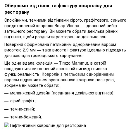
Обираємо відтінок та фактуру ковроліну для
ресторану
Спокійними, темними відтінками сірого, графітового, синього
представлений ковролін Betap Vienna — ідеальний вибір
затишного ресторану. Ви можете обрати декілька різних
відтінків, щоби розділити ресторан на декілька зон.
Поверхня сформована петльовим однорівневим ворсом
висотою 2.9 мм — така висота і фактура ідеально підходять
для закладів громадського харчування.
Ще одна вдала колекція — Timzo Mammut, в котрій
поєднуються витончений зовнішній вигляд і висока
функціональність.
Ковролін з петльовим однорівневим
ворсом
відрізняється оригінальною колірною палітрою,
зокрема ви можете обрати:
меланжевий дизайн (поєднання декількох відтінків);
сірий графіт;
темно-синій;
темно-бежевий.