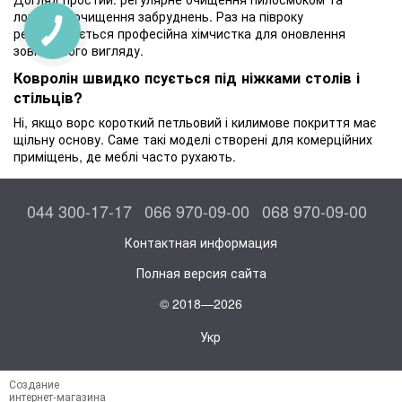
локальне очищення забруднень. Раз на півроку
рекомендується професійна хімчистка для оновлення
зовнішнього вигляду.
Ковролін швидко псується під ніжками столів і
стільців?
Ні, якщо ворс короткий петльовий і килимове покриття має
щільну основу. Саме такі моделі створені для комерційних
приміщень, де меблі часто рухають.
044 300-17-17
066 970-09-00
068 970-09-00
Контактная информация
Полная версия сайта
© 2018—2026
Укр
Создание
интернет-магазина