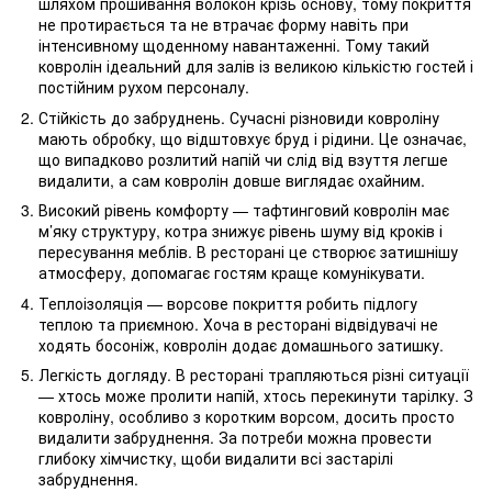
шляхом прошивання волокон крізь основу, тому покриття
не протирається та не втрачає форму навіть при
інтенсивному щоденному навантаженні. Тому такий
ковролін ідеальний для залів із великою кількістю гостей і
постійним рухом персоналу.
Стійкість до забруднень. Сучасні різновиди ковроліну
мають обробку, що відштовхує бруд і рідини. Це означає,
що випадково розлитий напій чи слід від взуття легше
видалити, а сам ковролін довше виглядає охайним.
Високий рівень комфорту — тафтинговий ковролін має
м’яку структуру, котра знижує рівень шуму від кроків і
пересування меблів. В ресторані це створює затишнішу
атмосферу, допомагає гостям краще комунікувати.
Теплоізоляція — ворсове покриття робить підлогу
теплою та приємною. Хоча в ресторані відвідувачі не
ходять босоніж, ковролін додає домашнього затишку.
Легкість догляду. В ресторані трапляються різні ситуації
— хтось може пролити напій, хтось перекинути тарілку. З
ковроліну, особливо з коротким ворсом, досить просто
видалити забруднення. За потреби можна провести
глибоку хімчистку, щоби видалити всі застарілі
забруднення.