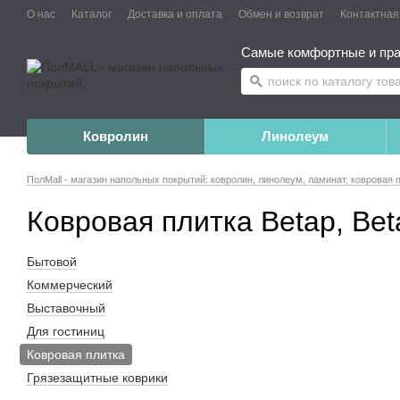
О нас
Каталог
Доставка и оплата
Обмен и возврат
Контактна
Самые комфортные и пра
Ковролин
Линолеум
ПолMall - магазин напольных покрытий: ковролин, линолеум, ламинат, ковровая 
Ковровая плитка Betap, Be
Бытовой
Коммерческий
Выставочный
Для гостиниц
Ковровая плитка
Грязезащитные коврики