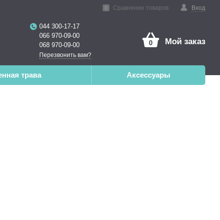
нная реальность
Сравнение товаров
Вход
0
044 300-17-17
066 970-09-00
Мой заказ
0
068 970-09-00
Перезвонить вам?
енная трава
Аксессуары