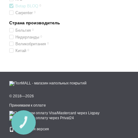
Betap BLOQ
0
Carpenter
0
Страна производитель
Бельгия
0
Нидерланды
0
Великобритания
0
Китай
0
© 2018—2026
Принимаем к оплате
КНОПКА
СВЯЗИ
Мобильная версия