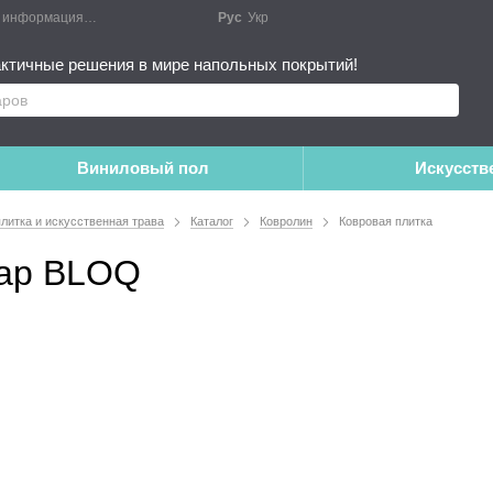
я информация
Блог
Публичный договор
Рус
Укр
Монтажные работы
Дополне
ктичные решения в мире напольных покрытий!
Виниловый пол
Искусств
плитка и искусственная трава
Каталог
Ковролин
Ковровая плитка
tap BLOQ