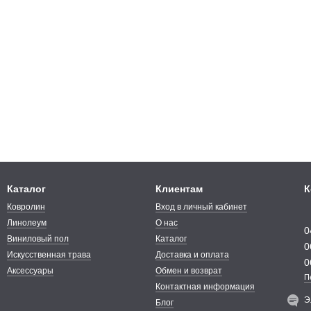
Каталог
Клиентам
К
Ковролин
Вход в личный кабинет
Линолеум
О нас
0
Виниловый пол
Каталог
0
Искусственная трава
Доставка и оплата
0
Аксессуары
Обмен и возврат
П
Контактная информация
Э
Блог