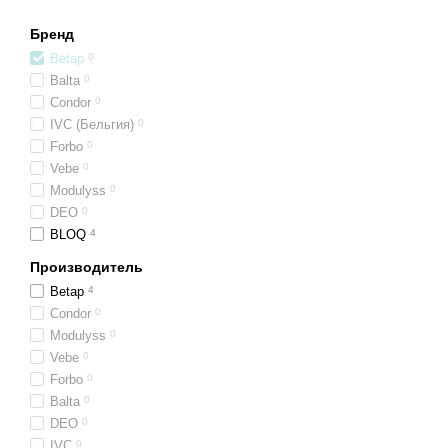
Бренд
Betap
0
Balta
0
Condor
0
IVC (Бельгия)
0
Forbo
0
Vebe
0
Modulyss
0
DEO
0
BLOQ
4
Производитель
Betap
4
Condor
0
Modulyss
0
Vebe
0
Forbo
0
Balta
0
DEO
0
IVC
0