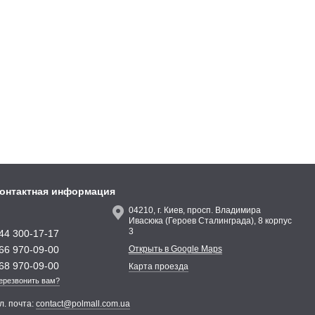
онтактная информация
04210, г. Киев, просп. Владимира
Ивасюка (Героев Сталинграда), 8 корпус
3
44 300-17-17
66 970-09-00
Открыть в Google Maps
68 970-09-00
Карта проезда
ерезвонить вам?
л. почта:
contact@polmall.com.ua