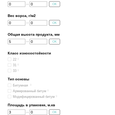
OK
Вес ворса, г/м2
OK
Общая высота продукта, мм
OK
Класс износостойкости
22
0
31
0
33
0
Тип основы
Битумная
0
Армированный битум
0
Модифицированный битум
0
Площадь в упаковке, м.кв
OK