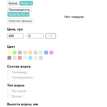
Бренд:
Betap
Производитель:
Betap BLOQ
Нет товаров
Очистить фильтр
Цена, грн
OK
Цвет
Состав ворса
Полиамид
0
Полипропилен
0
Тип ворса
Петлевой
0
Велюр
0
Высота ворса, мм