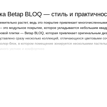
ка Betap BLOQ — стиль и практичнос
емительно растет, ведь это покрытие привлекает многочисленными
 — это модульное покрытие, которое укладывается небольшим квад
ровой плитки — Betap BLOQ, которая привлекает оригинальным диз
ставлено сразу несколько коллекций, отличающихся цветовыми со
 колор-блок, в котором помещение зонируется несколькими пастел
много уютнее и комфортнее.
личия Betap BLOQ
ирует
петлевой ворс
из полиамида высотой 3 мм. Такой ворс отлич
м, истиранию. Вы можете быть уверены, что плитка будет сохран
 из модифицированного битума. Такая основа придает покрытию вы
яется коллекция Betap BLOQ Key, выполненная в однотонном диз
литка станет отличным выбором для офисных интерьеров.