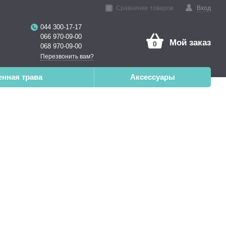
нная реальность
Сравнение товаров
Вход
0
044 300-17-17
066 970-09-00
Мой заказ
0
068 970-09-00
Перезвонить вам?
енная трава
Аксессуары