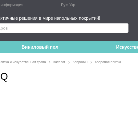
я информация
Блог
Публичный договор
Рус
Укр
Монтажные работы
Дополне
ктичные решения в мире напольных покрытий!
Виниловый пол
Искусств
плитка и искусственная трава
Каталог
Ковролин
Ковровая плитка
OQ