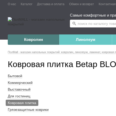
О нас
Каталог
Доставка и оплата
Обмен и возврат
Контактна
Самые комфортные и пра
Ковролин
Линолеум
ПолMall - магазин напольных покрытий: ковролин, линолеум, ламинат, ковровая 
Ковровая плитка Betap BL
Бытовой
Коммерческий
Выставочный
Для гостиниц
Ковровая плитка
Грязезащитные коврики