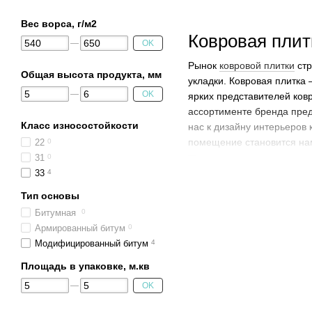
Вес ворса, г/м2
Ковровая плит
OK
Рынок
ковровой плитки
стр
Общая высота продукта, мм
укладки. Ковровая плитка
OK
ярких представителей ков
ассортименте бренда пред
Класс износостойкости
нас к дизайну интерьеров
помещение становится на
22
0
31
0
33
4
Фирменные от
Тип основы
Битумная
0
Поверхность плитки форм
Армированный битум
0
механическим повреждения
Модифицированный битум
4
отличием является основа
Площадь в упаковке, м.кв
деформации.
OK
Ярким образцом стиля явл
оттенки, поэтому такая п