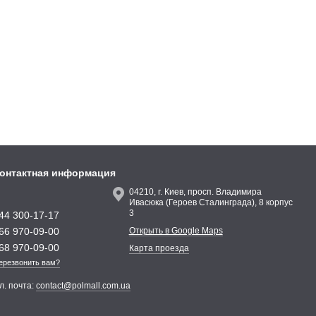
 уникальные дизайнерские композиции. Вы можете сочетать
онтактная информация
04210, г. Киев, просп. Владимира
Ивасюка (Героев Сталинграда), 8 корпус
3
44 300-17-17
66 970-09-00
Открыть в Google Maps
68 970-09-00
Карта проезда
ерезвонить вам?
л. почта:
contact@polmall.com.ua