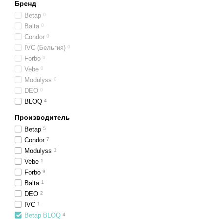
Бренд
Петлевой ворс гарантируе
Betap
0
пыль и грязь внутри, все 
Balta
0
общественных заведениях.
Condor
0
мебели.
IVC (Бельгия)
0
BLOQ Tradition — лак
Forbo
0
Vebe
0
Коллекция BLOQ Tradition
Modulyss
0
будут хорошо смотреться 
DEO
0
Важное преимущество колл
BLOQ
4
чтобы создать уникальный
Производитель
Ковровая плитка достаточ
Betap
5
спортзалов, офисов, гости
Condor
7
гарантирует прекрасный ви
Modulyss
1
грязь с его поверхности уб
Vebe
1
Forbo
9
Betap BLOQ — сдержа
Balta
1
Ковровая плитка Rhythm о
DEO
2
ворс надежно выдерживает
IVC
1
Betap BLOQ
4