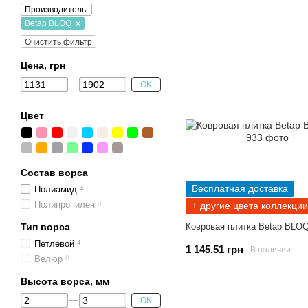
Производитель:
Betap BLOQ
Очистить фильтр
Цена, грн
OK
Цвет
Состав ворса
Бесплатная доставка
Полиамид
4
Полипропилен
0
+ другие цвета коллекции
Ковровая плитка Betap BLOQ
Тип ворса
Петлевой
4
1 145.51 грн
В наличии
Велюр
0
Высота ворса, мм
OK