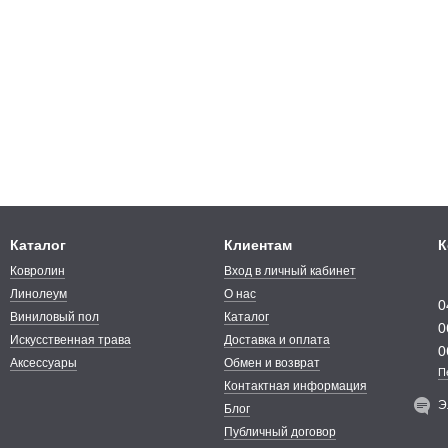
 плитки BLOQ Rhythm:
ью на колесиках;
м полом;
 — устойчивость к истиранию и оригинальный дизайн
 сочетаются интересные оттенки, которые позволяют сформировать
Каталог
Клиентам
К
вый, различные оттенки серого, чтобы создать уникальный стиль.
Ковролин
Вход в личный кабинет
Q купить в Украине вам помогут в магазине «ПолMall».
Линолеум
О нас
0
Виниловый пол
Каталог
0
Искусственная трава
Доставка и оплата
0
Аксессуары
Обмен и возврат
П
Контактная информация
Э
Блог
Публичный договор