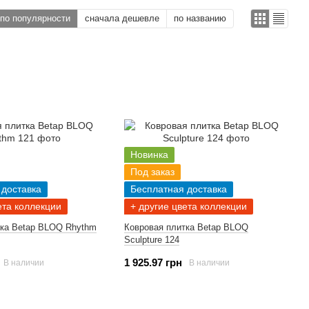
по популярности
сначала дешевле
по названию
Новинка
Под заказ
 доставка
Бесплатная доставка
ета коллекции
+ другие цвета коллекции
тка Betap BLOQ Rhythm
Ковровая плитка Betap BLOQ
Sculpture 124
1 925.97 грн
В наличии
В наличии