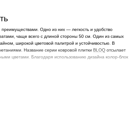
ть
 преимуществами. Одно из них — легкость и удобство
ратами, чаще всего с длиной стороны 50 см. Один из самых
айном, широкой цветовой палитрой и устойчивостью. В
четаниями. Название серии ковровой плитки
BLOQ
отсылает
ьными цветами. Благодаря использованию дизайна колор-блок
ается высокими показателями устойчивости к давлению,
ять привлекательный внешний вид долгие годы. Важным
соких показателей эластичности, устойчивости к
айне. В оформлении этой коллекции преобладают темные