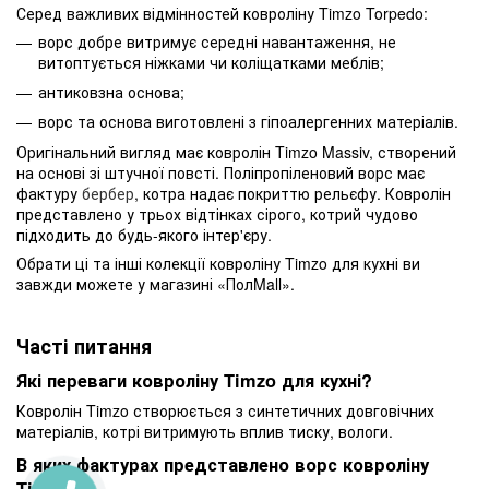
Серед важливих відмінностей ковроліну Timzo Torpedo:
ворс добре витримує середні навантаження, не
витоптується ніжками чи коліщатками меблів;
антиковзна основа;
ворс та основа виготовлені з гіпоалергенних матеріалів.
Оригінальний вигляд має ковролін Timzo Massiv, створений
на основі зі штучної повсті. Поліпропіленовий ворс має
фактуру
бербер
, котра надає покриттю рельєфу. Ковролін
представлено у трьох відтінках сірого, котрий чудово
підходить до будь-якого інтер'єру.
Обрати ці та інші колекції ковроліну Timzo для кухні ви
завжди можете у магазині «ПолMall».
Часті питання
Які переваги ковроліну Timzo для кухні?
Ковролін Timzo створюється з синтетичних довговічних
матеріалів, котрі витримують вплив тиску, вологи.
В яких фактурах представлено ворс ковроліну
Timzo?