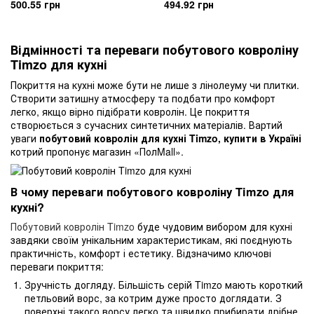
500.55 грн
494.92 грн
Відмінності та переваги побутового ковроліну
Timzo для кухні
Покриття на кухні може бути не лише з лінолеуму чи плитки.
Створити затишну атмосферу та подбати про комфорт
легко, якщо вірно підібрати ковролін. Це покриття
створюється з сучасних синтетичних матеріалів. Вартий
уваги
побутовий ковролін для кухні Timzo, купити в Україні
котрий пропонує магазин «ПолMall».
В чому переваги побутового ковроліну Timzo для
кухні?
Побутовий ковролін Timzo
буде чудовим вибором для кухні
завдяки своїм унікальним характеристикам, які поєднують
практичність, комфорт і естетику. Відзначимо ключові
переваги покриття:
Зручність догляду. Більшість серій Timzo мають короткий
петльовий ворс, за котрим дуже просто доглядати. З
поверхні такого ворсу легко та швидко прибирати дрібне