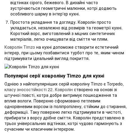
відтінках сірого, бежевого. В дизайні часто
зустрічаються геометричні малюнки, котрі додають
особливого шарму в інтер'єр кухні.
Простота укладання та догляду. Ковролін просто
укладається, незалежно від розмірів та геометрії кухні.
Короткий ворс, виготовлений з міцних синтетичних
матеріалів, легко очищувати від сміття чи плям.
Ковролін Timzo
на кухні допоможе створити естетичний
інтерєр, при цьому позбавитися турбот про те, яким чином
підтримувати ідеальний вигляд покриття.
Популярні серії ковроліну Timzo для кухні
Однією з найпопулярніших серій ковроліну Timzo є Torpedo,
класу зносостійкості 22. Ковролін
створено на основі зі
штучної повсті, котра добре витримує пошкодження та
вплив вологи. Поверхню сформовано петлевим
однорівневим ворсом із поліпропілену, стійким до стирання,
деформації. Таку поверхню легко підтримувати в чистоті,
прибирати з ворсу дрібне сміття. Ковролін представлено в
трьох універсальних відтінках, котрі чудово гармонують з
сучасним чи класичним інтерєром.