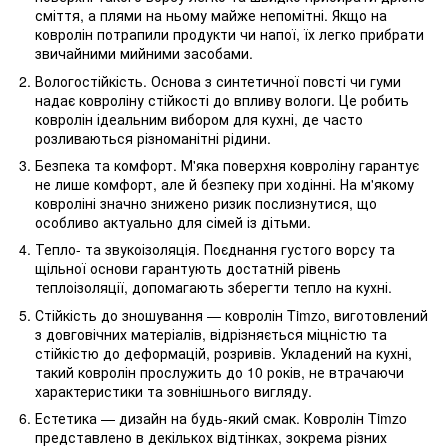
сміття, а плями на ньому майже непомітні. Якщо на
ковролін потрапили продукти чи напої, їх легко прибрати
звичайними мийними засобами.
Вологостійкість. Основа з синтетичної повсті чи гуми
надає ковроліну стійкості до впливу вологи. Це робить
ковролін ідеальним вибором для кухні, де часто
розливаються різноманітні рідини.
Безпека та комфорт. М'яка поверхня ковроліну гарантує
не лише комфорт, але й безпеку при ходінні. На м'якому
ковроліні значно знижено ризик послизнутися, що
особливо актуально для сімей із дітьми.
Тепло- та звукоізоляція. Поєднання густого ворсу та
щільної основи гарантують достатній рівень
теплоізоляції, допомагають зберегти тепло на кухні.
Стійкість до зношування — ковролін Timzo, виготовлений
з довговічних матеріалів, відрізняється міцністю та
стійкістю до деформацій, розривів. Укладений на кухні,
такий ковролін прослужить до 10 років, не втрачаючи
характеристики та зовнішнього вигляду.
Естетика — дизайн на будь-який смак. Ковролін Timzo
представлено в декількох відтінках, зокрема різних