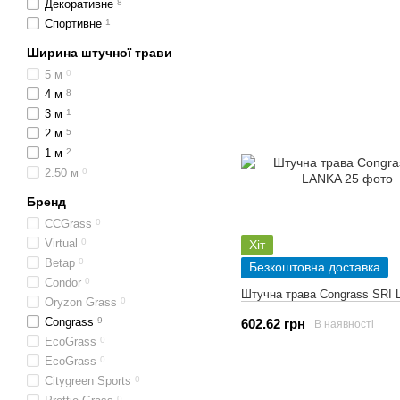
Декоративне
8
Спортивне
1
Ширина штучної трави
5 м
0
4 м
8
3 м
1
2 м
5
1 м
2
2.50 м
0
Бренд
CCGrass
0
Virtual
0
Хіт
Betap
0
Безкоштовна доставка
Condor
0
Штучна трава Congrass SRI
Oryzon Grass
0
Congrass
9
602.62 грн
В наявності
EcoGrass
0
EcoGrass
0
Citygreen Sports
0
0