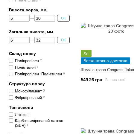
Prettie Grass
Висота ворсу, мм
ОК
Загальна висота, мм
ОК
Хіт
Склад ворсу
Безкоштовна доставка
Поліпропілен
2
Поліетилен
1
Штучна трава Congrass Jakar
Поліпропілен+Поліетилен
6
549.26 грн
В наявності
Структура ворсу
Монофіламент
5
Фібрілірований
2
Тип основи
Латекс
8
Карбоксилірований латекс
(SBR)
1