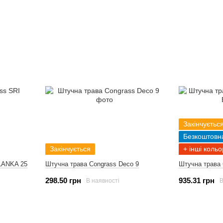
Закінчуєтьс
Безкоштовн
Закінчується
+ інші кольо
 LANKA 25
Штучна трава Congrass Deco 9
Штучна трава C
298.50 грн
935.31 грн
В наявності
В