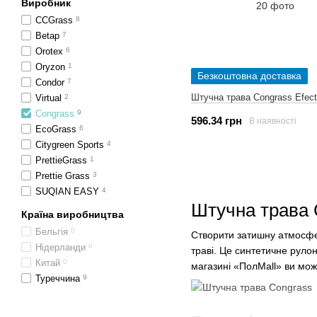
Виробник
CCGrass
8
Betap
7
Orotex
6
Oryzon
1
Безкоштовна доставка
Condor
7
Штучна трава Congrass Efect
Virtual
2
Congrass
9
596.34 грн
В наявності
EcoGrass
6
Citygreen Sports
4
PrettieGrass
1
Prettie Grass
3
SUQIAN EASY
4
Штучна трава 
Країна виробництва
Бельгія
0
Створити затишну атмосфе
Нідерланди
0
траві. Це синтетичне рулон
Китай
0
магазині «ПолMall» ви мо
Туреччина
9