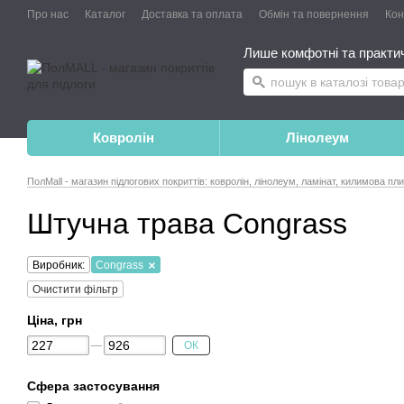
Про нас
Каталог
Доставка та оплата
Обмін та повернення
Конт
Лише комфотні та практичн
Ковролін
Лінолеум
ПолMall - магазин підлогових покриттів: ковролін, лінолеум, ламінат, килимова пл
Штучна трава Congrass
Виробник:
Congrass
Очистити фільтр
Ціна, грн
ОК
Сфера застосування