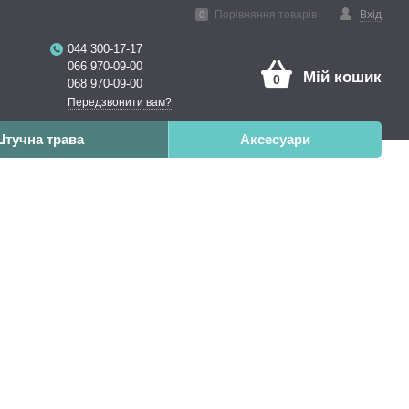
ена реальність
Порівняння товарів
Вхід
0
044 300-17-17
066 970-09-00
Мій кошик
0
068 970-09-00
Передзвонити вам?
тучна трава
Аксесуари