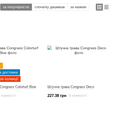
за популярністю
спочатку дешевше
за назвою
я
а доставка
ри колекції
ongrass Colorturf Blue
Штучна трава Congrass Deco
227.38 грн
 наявності
В наявності