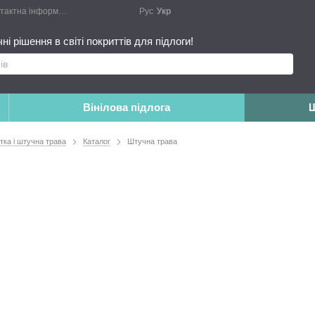
актна інформація
Блог
Публічний договір
Рус
Укр
Монтажні роботи
Доповн
і рішення в світі покриттів для підлоги!
Вінілова підлога
Ш
итка і штучна трава
Каталог
Штучна трава