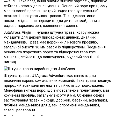
— з PE. Таке поєднання значно знижує вартість, підвищує
стійкість газону до зношування. Основний ворс при цьому
має лінзовий профіль, котрий надає газону візуальної
схожості з натуральною травою. Таке декоративне
покриття ідеально підходить для дитячих майданчиків,
садово-паркових зон, озеленення газонів.
JutaGrass Virgin — чудова штучна трава, котру можна
укладати для декору присадибних ділянок, дитячих
майданчиків. Трава має ворсинки лінзового профілю,
загальної висоти 18 мм разом із підшерстком. Поєднання
основного жорсткого ворсу та підшерстку гарантує
міцність, стійкість до пошкоджень, чудовий зовнішній
вигляд.
Штучна трава JUTAgrass Adventure має цінність для
власників парків, комунальних компаній. Така трава поєднує
природній зовнішній вигляд та стійкість до пошкоджень.
Монофіламентний ворс, що виготовлено з поліетилену, має
кручений профіль, загальну висоту 9 мм. Основна сфера
застосування трави – сходи, доріжки, басейни, аквапарки,
публічні майданчики для дітей, спортивні майданчики,
готелі, ресторани.