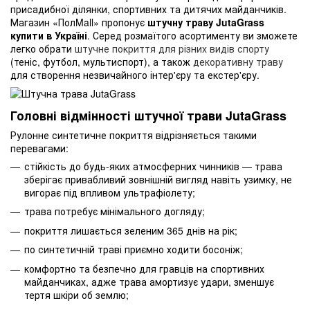
присадибної ділянки, спортивних та дитячих майданчиків.
Магазин «ПолMall» пропонує
штучну траву JutaGrass
купити в Україні
. Серед розмаїтого асортименту ви зможете
легко обрати
штучне покриття для різних видів спорту
(теніс, футбол, мультиспорт), а також
декоративну траву
для створення незвичайного інтер'єру та екстер'єру.
Головні відмінності штучної трави JutaGrass
Рулонне синтетичне покриття відрізняється такими
перевагами:
стійкість до будь-яких атмосферних чинників — трава
зберігає привабливий зовнішній вигляд навіть узимку, не
вигорає під впливом ультрафіолету;
трава потребує мінімального догляду;
покриття лишається зеленим 365 днів на рік;
по синтетичній траві приємно ходити босоніж;
комфортно та безпечно для гравців на спортивних
майданчиках, адже трава амортизує удари, зменшує
тертя шкіри об землю;