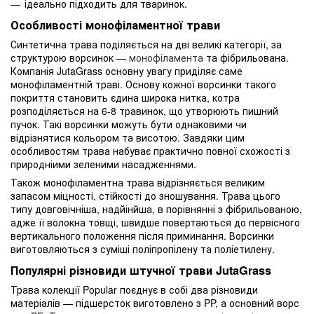
ідеально підходить для тваринок.
Особливості монофіламентної трави
Синтетична трава поділяється на дві великі категорії, за
структурою ворсинок —
монофіламента
та фібрильована.
Компанія JutaGrass основну увагу приділяє саме
монофіламентній траві. Основу кожної ворсинки такого
покриття становить єдина широка нитка, котра
розподіляється на 6-8 травинок, що утворюють пишний
пучок. Такі ворсинки можуть бути однаковими чи
відрізнятися кольором та висотою. Завдяки цим
особливостям трава набуває практично повної схожості з
природніими зеленими насадженнями.
Також монофіламентна трава відрізняється великим
запасом міцності, стійкості до зношування. Трава цього
типу довговічніша, надйінйша, в порівнянні з фібрильованою,
адже її волокна товщі, швидше повертаються до первісного
вертикального положення після приминання. Ворсинки
виготовляються з суміші поліпропілену та поліетилену.
Популярні різновиди штучної трави JutaGrass
Трава колекції Popular поєднує в собі два різновиди
матеріалів — підшерсток виготовлено з PP, а основний ворс