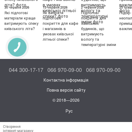
30 червня 2026
15 червня 2026
2 червня 2026
25 трав
Які підлогові
Як вибрати
Підлогові
Підбір
матеріали краще
підлогове
покриття для
неопа
витримують спеку
покриття для кафе
заміських
приміщ
київського літа?
і магазинів в
будинків, що
важлив
умовах київської
витримують
літньої спеки?
вологу та
температурні зміни
044 300-17-17
066 970-09-00
068 970-09-00
Контактна інформація
Повна версія сайту
© 2018—2026
Рус
Створення
інтернет-магазину