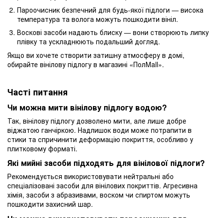
Пароочисник безпечний для будь-якої підлоги — висока
температура та волога можуть пошкодити вініл.
Воскові засоби надають блиску — вони створюють липку
плівку та ускладнюють подальший догляд.
Якщо ви хочете створити затишну атмосферу в домі,
обирайте вінілову підлогу в магазині «ПолMall».
Часті питання
Чи можна мити вінілову підлогу водою?
Так, вінілову підлогу дозволено мити, але лише добре
віджатою ганчіркою. Надлишок води може потрапити в
стики та спричинити деформацію покриття, особливо у
плитковому форматі.
Які мийні засоби підходять для вінілової підлоги?
Рекомендується використовувати нейтральні або
спеціалізовані засоби для вінілових покриттів. Агресивна
хімія, засоби з абразивами, воском чи спиртом можуть
пошкодити захисний шар.