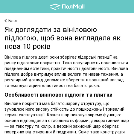
Блог
Як доглядати за вініловою
підлогою, щоб вона виглядала як
нова 10 років
Вінілова підлога
довгі роки зберігає лідерські позиції на
ринку підлогових покриттів. Така популярність пояснюється
поєднанням естетики, практичності і довговічності. Вінілова
підлога добре витримує вплив вологи та навантаження, а
регулярний догляд допоможе зберегти її зовнішній вигляд
та експлуатаційні властивості на багато років.
Особливості вінілової підлоги та плитки
Вінілове покриття має багатошарову структуру, що
зумовлює його високу стійкість до пошкоджень і тривалий
термін експлуатації. Кожен шар виконує окрему функцію:
основа відповідає за стабільність форми, декоративний шар
— за текстуру та колір, а верхній захисний шар оберігає
поверхню від стирання й подряпин. Саме така конструкція