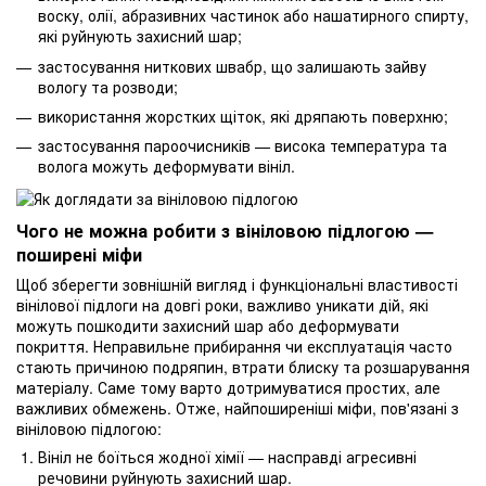
воску, олії, абразивних частинок або нашатирного спирту,
які руйнують захисний шар;
застосування ниткових швабр, що залишають зайву
вологу та розводи;
використання жорстких щіток, які дряпають поверхню;
застосування пароочисників — висока температура та
волога можуть деформувати вініл.
Чого не можна робити з вініловою підлогою —
поширені міфи
Щоб зберегти зовнішній вигляд і функціональні властивості
вінілової підлоги на довгі роки, важливо уникати дій, які
можуть пошкодити захисний шар або деформувати
покриття. Неправильне прибирання чи експлуатація часто
стають причиною подряпин, втрати блиску та розшарування
матеріалу. Саме тому варто дотримуватися простих, але
важливих обмежень. Отже, найпоширеніші міфи, пов'язані з
вініловою підлогою:
Вініл не боїться жодної хімії — насправді агресивні
речовини руйнують захисний шар.