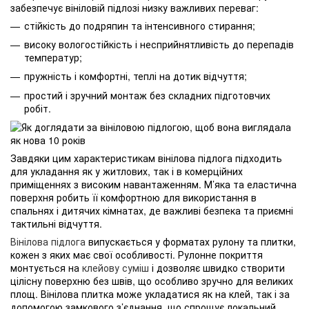
забезпечує вініловій підлозі низку важливих переваг:
стійкість до подряпин та інтенсивного стирання;
високу вологостійкість і несприйнятливість до перепадів
температур;
пружність і комфортні, теплі на дотик відчуття;
простий і зручний монтаж без складних підготовчих
робіт.
Завдяки цим характеристикам вінілова підлога підходить
для укладання як у житлових, так і в комерційних
приміщеннях з високим навантаженням. М’яка та еластична
поверхня робить її комфортною для використання в
спальнях і дитячих кімнатах, де важливі безпека та приємні
тактильні відчуття.
Вінілова підлога
випускається у форматах рулону та плитки,
кожен з яких має свої особливості. Рулонне покриття
монтується на
клейову суміш
і дозволяє швидко створити
цілісну поверхню без швів, що особливо зручно для великих
площ. Вінілова плитка може укладатися як на клей, так і за
допомогою замкового з’єднання, що спрощує локальний