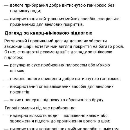
вологе прибирання добре витиснутою ганчіркою без
надлишку води;
використання нейтральних мийних засобів, спеціально
призначених для вінілових покриттів.
Догляд за кварц-вініловою підлогою
Регулярний і правильний догляд дозволяє зберегти
захисний шар і естетичний вигляд покриття на багато років.
Отже, стандартні рекомендації з догляду за вініловою
підлогою:
регулярне сухе прибирання пилососом або м’якою
щіткою;
помірне вологе очищення добре витиснутою ганчіркою;
використання спеціалізованих засобів для вінілових
покриттів;
захист поверхні від піску та абразивного бруду.
Типові помилки під час прибирання:
надмірна кількість води — залишення калюж або
зволоження підлоги до проникнення вологи в шви;
використання невідповідних мийних засобів із вмістом