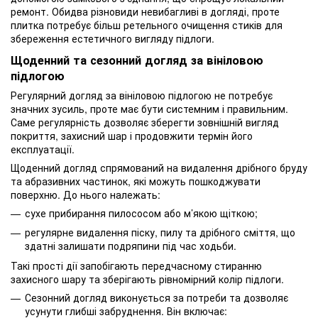
ремонт. Обидва різновиди невибагливі в догляді, проте
плитка потребує більш ретельного очищення стиків для
збереження естетичного вигляду підлоги.
Щоденний та сезонний догляд за вініловою
підлогою
Регулярний догляд за вініловою підлогою не потребує
значних зусиль, проте має бути системним і правильним.
Саме регулярність дозволяє зберегти зовнішній вигляд
покриття, захисний шар і продовжити термін його
експлуатації.
Щоденний догляд спрямований на видалення дрібного бруду
та абразивних частинок, які можуть пошкоджувати
поверхню. До нього належать:
сухе прибирання пилососом або м’якою щіткою;
регулярне видалення піску, пилу та дрібного сміття, що
здатні залишати подряпини під час ходьби.
Такі прості дії запобігають передчасному стиранню
захисного шару та зберігають рівномірний колір підлоги.
Сезонний догляд виконується за потреби та дозволяє
усунути глибші забруднення. Він включає: