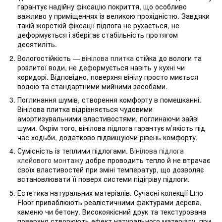
гарантує надійну фіксацію покриття, що особливо
важливо у приміщеннях із великою прохідністю. Завдяки
такій жорсткій фіксації підлога не рухається, не
деформується і зберігає стабільність протягом
десятиліть.
Вологостійкість —
вінілова плитка
стійка до вологи та
розлитої води, не деформується навіть у кухні чи
коридорі. Відповідно, поверхня вінілу просто миється
водою та стандартними мийними засобами.
Поглинання шумів, створення комфорту в помешканні.
Вінілова плитка відрізняється чудовими
амортизувальними властивостями, поглинаючи зайві
шуми. Окрім того, вінілова підлога гарантує м’якість під
час ходьби, додатково підвищуючи рівень комфорту.
Сумісність із теплими підлогами.
Вінілова підлога
клейового монтажу
добре проводить тепло й не втрачає
своїх властивостей при зміні температур, що дозволяє
встановлювати її поверх системи підігріву підлоги.
Естетика натуральних матеріалів. Сучасні колекції Lino
Floor приваблюють реалістичними фактурами дерева,
каменю чи бетону. Високоякісний друк та текстурована
поверхня створюють ефект натурального матеріалу, при