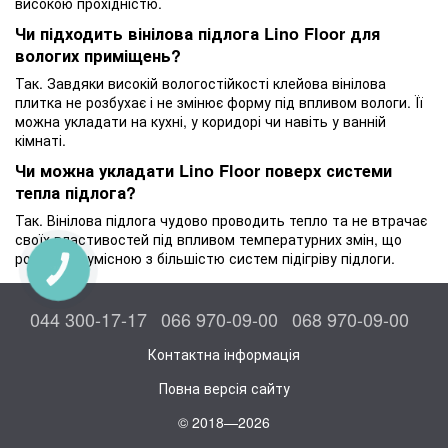
високою прохідністю.
Чи підходить вінілова підлога Lino Floor для
вологих приміщень?
Так. Завдяки високій вологостійкості клейова вінілова
плитка не розбухає і не змінює форму під впливом вологи. Її
можна укладати на кухні, у коридорі чи навіть у ванній
кімнаті.
Чи можна укладати Lino Floor поверх системи
тепла підлога?
Так. Вінілова підлога чудово проводить тепло та не втрачає
своїх властивостей під впливом температурних змін, що
робить її сумісною з більшістю систем підігріву підлоги.
КНОПКА
ЗВ'ЯЗКУ
044 300-17-17
066 970-09-00
068 970-09-00
Контактна інформація
Повна версія сайту
© 2018—2026