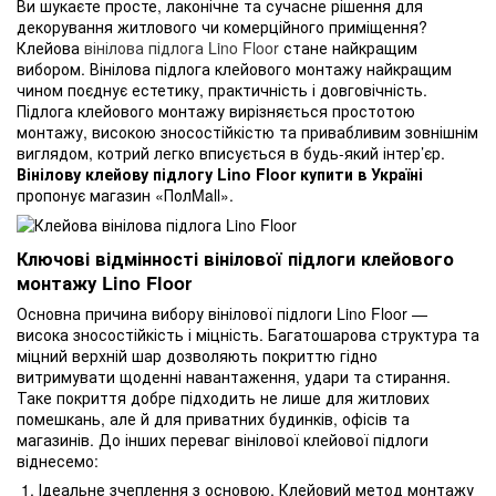
Ви шукаєте просте, лаконічне та сучасне рішення для
декорування житлового чи комерційного приміщення?
Клейова
вінілова підлога Lino Floor
стане найкращим
вибором. Вінілова підлога клейового монтажу найкращим
чином поєднує естетику, практичність і довговічність.
Підлога клейового монтажу вирізняється простотою
монтажу, високою зносостійкістю та привабливим зовнішнім
виглядом, котрий легко вписується в будь-який інтер’єр.
Вінілову клейову підлогу Lino Floor купити в Україні
пропонує магазин «ПолMall».
Ключові відмінності вінілової підлоги клейового
монтажу Lino Floor
Основна причина вибору вінілової підлоги Lino Floor —
висока зносостійкість і міцність. Багатошарова структура та
міцний верхній шар дозволяють покриттю гідно
витримувати щоденні навантаження, удари та стирання.
Таке покриття добре підходить не лише для житлових
помешкань, але й для приватних будинків, офісів та
магазинів. До інших переваг вінілової клейової підлоги
віднесемо:
Ідеальне зчеплення з основою. Клейовий метод монтажу