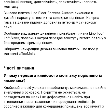
зовнішній вигляд, довговічність, практичність і легкість
монтажу.
Вінілова плитка Lino Floor Fortress Alicante виконана в
дизайні паркету, в темних та холодних відтінках. Колірна
гама та дизайн підлоги доповнять інтер'єр у сучасному
стилі.
Особливо вишуканим дизайном приваблює плитка Lino floor
Loft Silver, поверхня котрої передає текстуру литого бетону з
благородним сірим відтінком.
Обирайте найкращий дизайн вінілової плитки Lino floor у
магазині «
ПолMall
».
Часті питання
У чому перевага клейового монтажу порівняно із
замковим?
Клейовий спосіб укладання забезпечує максимально надійне
зчеплення з основою. Покриття не рухається, не
розходиться по швах і не деформується навіть при
інтенсивних навантаженнях чи пересуванні меблів. Це
особливо важливо для комерційних приміщень або кімнат з