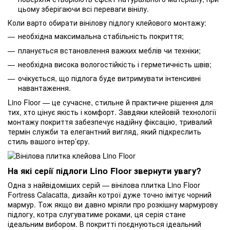
цьому зберігаючи всі переваги вінілу.
Коли варто обирати вінілову підлогу клейового монтажу:
необхідна максимальна стабільність покриття;
планується встановлення важких меблів чи техніки;
необхідна висока вологостійкість і герметичність швів;
очікується, що підлога буде витримувати інтенсивні
навантаження.
Lino Floor — це сучасне, стильне й практичне рішення для
тих, хто цінує якість і комфорт. Завдяки клейовій технології
монтажу покриття забезпечує надійну фіксацію, тривалий
термін служби та елегантний вигляд, який підкреслить
стиль вашого інтер’єру.
На які серії підлоги Lino Floor звернути увагу?
Одна з найвідоміших серій — вінілова плитка Lino Floor
Fortress Calacatta, дизайн котрої дуже точно імітує чорний
мармур. Тож якщо ви давно мріяли про розкішну мармурову
підлогу, котра слугуватиме роками, ця серія стане
ідеальним вибором. В покритті поєднуються ідеальний