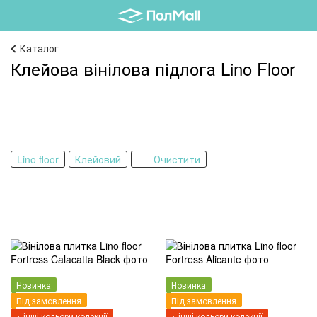
Каталог
Клейова вінілова підлога Lino Floor
Lino floor
Клейовий
Очистити
Новинка
Новинка
Під замовлення
Під замовлення
+ інші кольори колекції
+ інші кольори колекції