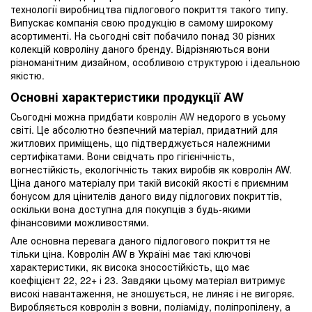
технології виробництва підлогового покриття такого типу.
Випускає компанія свою продукцію в самому широкому
асортименті. На сьогодні світ побачило понад 30 різних
колекцій ковроліну даного бренду. Відрізняються вони
різноманітним дизайном, особливою структурою і ідеальною
якістю.
Основні характеристики продукції AW
Сьогодні можна придбати
ковролін AW
недорого в усьому
світі. Це абсолютно безпечний матеріал, придатний для
житлових приміщень, що підтверджується належними
сертифікатами. Вони свідчать про гігієнічність,
вогнестійкість, екологічність таких виробів як ковролін AW.
Ціна даного матеріалу при такій високій якості є приємним
бонусом для цінителів даного виду підлогових покриттів,
оскільки вона доступна для покупців з будь-якими
фінансовими можливостями.
Але основна перевага даного підлогового покриття не
тільки ціна. Ковролін AW в Україні має такі ключові
характеристики, як висока зносостійкість, що має
коефіцієнт 22, 22+ і 23. Завдяки цьому матеріал витримує
високі навантаження, не зношується, не линяє і не вигоряє.
Виробляється ковролін з вовни, поліаміду, поліпропілену, а