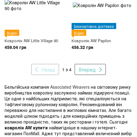
Безкоштовна доставка
Відео
Відео
Ковролін AW Little Village 90
Ковролін AW Papilon
459.04 грн
456.32 грн
Назад
Вперед
1 з 4
Бельгійська компанія
Associated Weavers
на світовому ринку
виробництва ковроліну заслужено займає лідируючі позиції.
Це одне з найбільших підприємств, які спеціалізуються на
тафтинговому рулонному ковроліні. Рекомендований він
переважно для настилання в житлових кімнатах. Але багато
моделей цілком підходять і для комерційних приміщень з
великою прохідністю, таких як ресторани і готелі. Сьогодні
ковролін AW купити
найвигідніше в нашому інтернет-
магазині ПолMall. Адже тут представлений величезний вибір