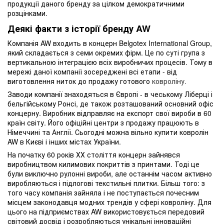
продукції даного бренду за цілком демократичними
розцінками.
Деякі факти з історії бренду AW
Компанія AW входить в концерн Belgotex International Group,
який складається з семи окремих фірм. Це по суті група з
вертикальною інтеграцією всіх виробничих процесів. Тому в
мережі даної компанії зосереджені всі етапи - від
виготовлення ниток до продажу готового
ковроліну.
Заводи компанії знаходяться в Європі - в чеському Ліберці і
бельгійському Ронсі, де також розташований основний офіс
концерну. Виробник відправляє на експорт свої вироби в 60
країн світу. Його офіційні центри з продажу працюють в
Німеччині та Англії. Сьогодні можна вільно купити ковролін
AW в Києві і інших містах України.
На початку 60 років ХХ століття концерн зайнявся
виробництвом килимових покриттів з принтами. Тоді це
були виключно рулонні вироби, але останнім часом активно
виробляються і підлогові текстильні плитки. Більш того: з
того часу компанія зайняла і не поступається почесним
місцем законодавця модних трендів у сфері ковроліну. Для
цього на підприємствах AW використовується передовий
світовий досвід і розробляються унікальні інноваційні