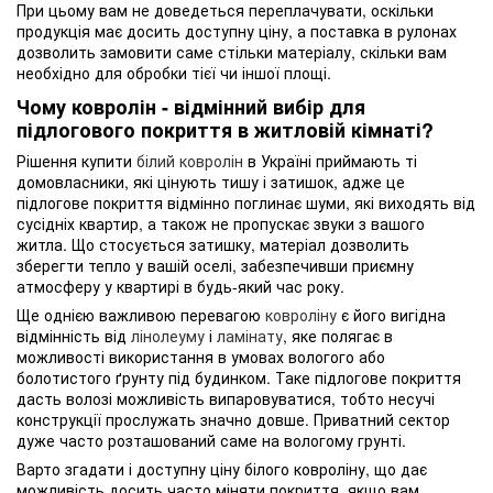
При цьому вам не доведеться переплачувати, оскільки
продукція має досить доступну ціну, а поставка в рулонах
дозволить замовити саме стільки матеріалу, скільки вам
необхідно для обробки тієї чи іншої площі.
Чому ковролін - відмінний вибір для
підлогового покриття в житловій кімнаті?
Рішення купити
білий ковролін
в Україні приймають ті
домовласники, які цінують тишу і затишок, адже це
підлогове покриття відмінно поглинає шуми, які виходять від
сусідніх квартир, а також не пропускає звуки з вашого
житла. Що стосується затишку, матеріал дозволить
зберегти тепло у вашій оселі, забезпечивши приємну
атмосферу у квартирі в будь-який час року.
Ще однією важливою перевагою
ковроліну
є його вигідна
відмінність від
лінолеуму
і
ламінату
, яке полягає в
можливості використання в умовах вологого або
болотистого ґрунту під будинком. Таке підлогове покриття
дасть волозі можливість випаровуватися, тобто несучі
конструкції прослужать значно довше. Приватний сектор
дуже часто розташований саме на вологому грунті.
Варто згадати і доступну ціну білого ковроліну, що дає
можливість досить часто міняти покриття, якщо вам