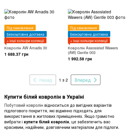
Під замовлення
Під замовлення
Безкоштовна доставка
Безкоштовна доставка
+ інші кольори колекції
+ інші кольори колекції
Ковролін AW Amadis 30
Ковролін Assosiated Wawers
(AW) Gentle 003
1 688.37 грн
1 992.58 грн
Назад
Вперед
1 з 2
Купити білий ковролін в Україні
Побутовий ковролін
відноситься до вигідних варіантів
підлогового покриття, які відмінно підходять для
використання в житлових приміщеннях. Якщо грамотно
вибрати і
купити білий ковролін
, це забезпечить вас
красивим, надійним, довговічним матеріалом для підлоги.