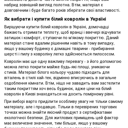
набрид зовнішній вигляд полотна. Втім, матеріал є
довговічним і буде багато років зберігати свої властивості.
Як вибрати і купити білий ковролін в Україні
Вирішуючи купити білий ковролін в Україні, домочадці
бажають отримати теплоту, щоб вранці і ввечері відчувати
затишок і комфорт, ступаючи по м'якому покриттю. Даний
матеріал стане вдалим рішенням навіть в тому випадку,
якщо у вашому будинку є домашні тварини - прибирання
шерсті і пилу з ковроліну легко здійснюється пилососом.
Ковролін має ще одну важливу перевагу - з його допомогою
можна легко покрити майже будь-які площі, уникаючи
стиків. Матеріал білого кольору чудово підходить для
віталень в стилі хай-тек, відмінно вписуючись в загальне
оздоблення кімнати. Втім, ніщо не завадить вам застелити
таким покриттям хоч весь будинок, адже ціни на білий
ковролін в Києві знаходяться на досить помірному рівні.
При виборі варто приділити особливу увагу не тільки самому
матеріалу, але і продавцю. Тільки в перевірених торгових
точках можна знайти якісний продукт з сертифікатами
екологічної безпеки. Для житлових приміщень цей фактор
має величезне значення, тим більше, якщо у вашому