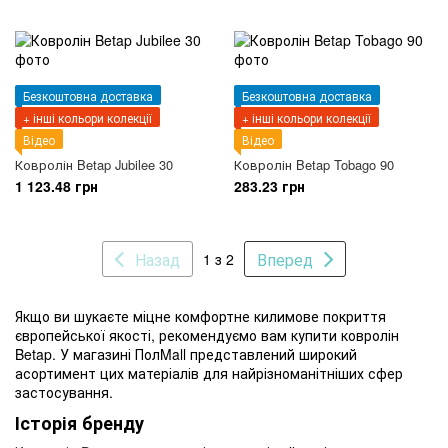
Безкоштовна доставка
Безкоштовна доставка
+ інші кольори колекції
+ інші кольори колекції
Відео
Відео
Ковролін Betap Jubilee 30
Ковролін Betap Tobago 90
1 123.48 грн
283.23 грн
Назад
Вперед
1 з 2
Якщо ви шукаєте міцне комфортне килимове покриття
європейської якості, рекомендуємо вам купити ковролін
Betap. У магазині ПолMall представлений широкий
асортимент цих матеріалів для найрізноманітніших сфер
застосування.
Історія бренду