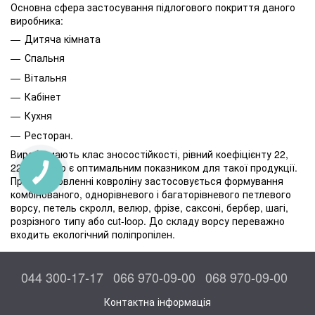
Основна сфера застосування підлогового покриття даного
виробника:
Дитяча кімната
Спальня
Вітальня
Кабінет
Кухня
Ресторан.
Вироби мають клас зносостійкості, рівний коефіцієнту 22,
22+ і 23, що є оптимальним показником для такої продукції.
При виготовленні ковроліну застосовується формування
комбінованого, однорівневого і багаторівневого петлевого
ворсу, петель скролл, велюр, фрізе, саксоні, бербер, шагі,
розрізного типу або cut-loop. До складу ворсу переважно
входить екологічний поліпропілен.
044 300-17-17
066 970-09-00
068 970-09-00
Контактна інформація