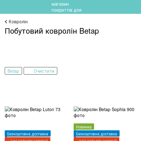
Ковролін
Побутовий ковролін Betap
Betap
Очистити
Новинка
Безкоштовна доставка
Безкоштовна доставка
+ інші кольори колекції
+ інші кольори колекції