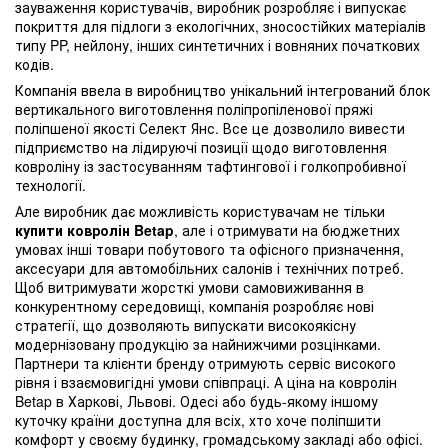
зауваження користувачів, виробник розробляє і випускає
покриття для підлоги з екологічних, зносостійких матеріалів
типу PP, нейлону, інших синтетичних і вовняних початкових
кодів.
Компанія ввела в виробництво унікальний інтегрований блок
вертикального виготовлення поліпропіленової пряжі
поліпшеної якості Селект Янс. Все це дозволило вивести
підприємство на лідируючі позиції щодо виготовлення
ковроліну із застосуванням тафтингової і голкопробивної
технології.
Але виробник дає можливість користувачам не тільки
купити ковролін Betap
, але і отримувати на бюджетних
умовах інші товари побутового та офісного призначення,
аксесуари для автомобільних салонів і технічних потреб.
Щоб витримувати жорсткі умови самовиживання в
конкурентному середовищі, компанія розробляє нові
стратегії, що дозволяють випускати високоякісну
модернізовану продукцію за найнижчими розцінками.
Партнери та клієнти бренду отримують сервіс високого
рівня і взаємовигідні умови співпраці. А ціна на ковролін
Betap в Харкові, Львові. Одесі або будь-якому іншому
куточку країни доступна для всіх, хто хоче поліпшити
комфорт у своєму будинку, громадському закладі або офісі.