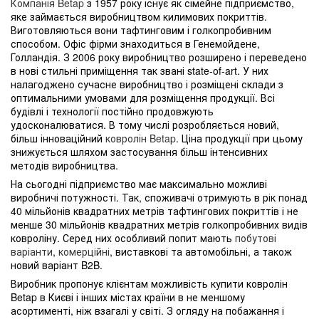
Компанія Betap
з 1957 року існує як сімейне підприємство,
яке займається виробництвом килимових покриттів.
Виготовляються вони тафтинговим і голкопробивним
способом. Офіс фірми знаходиться в Генемойдене,
Голландія. З 2006 року виробництво розширено і переведено
в нові стильні приміщення так звані state-of-art. У них
налагоджено сучасне виробництво і розміщені склади з
оптимальними умовами для розміщення продукції. Всі
будівлі і технології постійно продовжують
удосконалюватися. В тому числі розробляється новий,
більш інноваційний
ковролін Betap
. Ціна продукції при цьому
знижується шляхом застосування більш інтенсивних
методів виробництва.
На сьогодні підприємство має максимально можливі
виробничі потужності. Так, споживачі отримують в рік понад
40 мільйонів квадратних метрів тафтингових покриттів і не
менше 30 мільйонів квадратних метрів голкопробивних видів
ковроліну. Серед них особливий попит мають
побутові
варіанти
,
комерційні
, виставкові та автомобільні, а також
новий варіант B2B.
Виробник пропонує клієнтам можливість купити ковролін
Betap в Києві і інших містах країни в не меншому
асортименті, ніж взагалі у світі. З огляду на побажання і