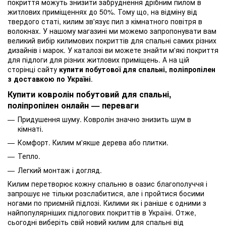
покриття можуть знизити забруднення дрібним пилом в
житлових приміщеннях до 50%. Тому що, на відміну від
твердого статі, килим зв'язує пил з кімнатного повітря в
волокнах. У нашому магазині ми можемо запропонувати вам
великий вибір килимових покриттів для спальні самих різних
дизайнів і марок. У каталозі ви можете знайти м'які покриття
для підлоги для різних житлових приміщень. А на цій
сторінці сайту
купити побутової для спальні, поліпропілен
з доставкою по Україні
.
Купити ковролін побутовий для спальні,
поліпропілен онлайн — переваги
Придушення шуму. Ковролін значно знизить шум в
кімнаті.
Комфорт. Килим м'якше дерева або плитки.
Тепло.
Легкий монтаж і догляд.
Килим перетворює кожну спальню в оазис благополуччя і
запрошує не тільки розслабитися, але і пройтися босими
ногами по приємній підлозі. Килими як і раніше є одними з
найпопулярніших підлогових покриттів в Україні. Отже,
сьогодні виберіть свій новий килим для спальні від