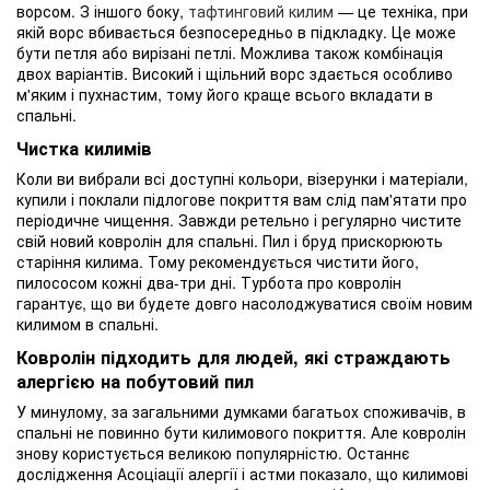
ворсом. З іншого боку,
тафтинговий килим
— це техніка, при
якій ворс вбивається безпосередньо в підкладку. Це може
бути петля або вирізані петлі. Можлива також комбінація
двох варіантів. Високий і щільний ворс здається особливо
м'яким і пухнастим, тому його краще всього вкладати в
спальні.
Чистка килимів
Коли ви вибрали всі доступні кольори, візерунки і матеріали,
купили і поклали підлогове покриття вам слід пам'ятати про
періодичне чищення. Завжди ретельно і регулярно чистите
свій новий ковролін для спальні. Пил і бруд прискорюють
старіння килима. Тому рекомендується чистити його,
пилососом кожні два-три дні. Турбота про ковролін
гарантує, що ви будете довго насолоджуватися своїм новим
килимом в спальні.
Ковролін підходить для людей, які страждають
алергією на побутовий пил
У минулому, за загальними думками багатьох споживачів, в
спальні не повинно бути килимового покриття. Але ковролін
знову користується великою популярністю. Останнє
дослідження Асоціації алергії і астми показало, що килимові