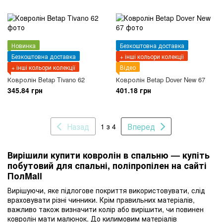
Новинка
Безкоштовна доставка
Безкоштовна доставка
+ інші кольори колекції
+ інші кольори колекції
Відео
Ковролін Betap Tivano 62
Ковролін Betap Dover New 67
345.84 грн
401.18 грн
Назад
Вперед
1 з 4
Вирішили купити ковролін в спальню — купіть
побутовий для спальні, поліпропілен на сайті
ПолMall
Вирішуючи, яке підлогове покриття використовувати, слід
враховувати різні чинники. Крім правильних матеріалів,
важливо також визначити колір або вирішити, чи повинен
ковролін мати малюнок. До килимовим матеріалів