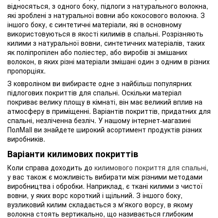
відносяться, з одного боку, підлоги з натурального волокна,
які зроблені з натуральної вовни або кокосового волокна. З
іншого боку, є синтетичні матеріали, які в основному
використовуються в якості килимів в спальні. Розрізняють
килими з натуральної вовни, синтетичних матеріалів, таких
як поліпропілен або поліестер, або виробів зі змішаних
волокон, в яких різні матеріали змішані один з одним в різних
пропорціях.
З ковроліном ви вибираєте одне з найбільш популярних
підлогових покриттів для спальні. Оскільки матеріал
покриває велику площу в кімнаті, він має великий вплив на
атмосферу в приміщенні. Варіантів покриттів, придатних для
спальні, незліченна безліч. У нашому інтернет-магазині
ПолMall ви знайдете широкий асортимент продуктів різних
виробників.
Варіанти килимових покриттів
Коли справа доходить до
килимового покриття для спальні
,
у вас також є можливість вибирати між різними методами
виробництва і обробки. Наприклад, є ткані килими з чистої
вовни, у яких ворс короткий і щільний. З іншого боку,
вузликовий килим складається з м'якого ворсу, в якому
волокна стоять вертикально, що називається глибоким