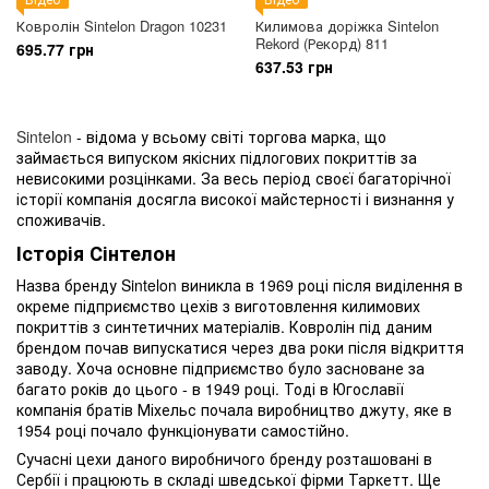
Ковролін Sintelon Dragon 10231
Килимова доріжка Sintelon
Rekord (Рекорд) 811
695.77 грн
637.53 грн
Sintelon
- відома у всьому світі торгова марка, що
займається випуском якісних підлогових покриттів за
невисокими розцінками. За весь період своєї багаторічної
історії компанія досягла високої майстерності і визнання у
споживачів.
Історія Сінтелон
Назва бренду Sintelon виникла в 1969 році після виділення в
окреме підприємство цехів з виготовлення килимових
покриттів з синтетичних матеріалів. Ковролін під даним
брендом почав випускатися через два роки після відкриття
заводу. Хоча основне підприємство було засноване за
багато років до цього - в 1949 році. Тоді в Югославії
компанія братів Міхельс почала виробництво джуту, яке в
1954 році почало функціонувати самостійно.
Сучасні цехи даного виробничого бренду розташовані в
Сербії і працюють в складі шведської фірми Таркетт. Ще