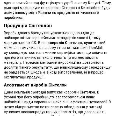
один великий завод функціонує в українському Калуші. Тому
сьогодні можна купити
ковролін Сінтелон
в Києві або в будь-
якому іншому місті України як продукцію вітчизняного
виробника.
Продукція Сінтеллон
Вироби даного бренду випускаються відповідно до
найжорсткіших європейських стандартів якості і, тому
маркуються як СЄ. Весь
ковролін Сінтелон, купити
який
можна в тому числі в нашому інтернет-магазині ПолMall,
супроводжується належними сертифікатами, що свідчать
про його гігієнічність, екологічність та вогнестійкість
матеріалу. Передові методики виробництва дозволяють
досягти такого результату, що навколишньому середовищу
не завдається шкода ні в ході виготовлення, ні в процесі
експлуатації продукції.
Асортимент виробів Сінтелон
Дана компанія сьогодні випускає
ковролін
Сінтелон. В
Україні при його виробництві застосовуються лише
найякісніші види сировини і найбільш ефективні технології. В
цехах підприємства встановлено обладнання у вигляді
сучасних високопродуктивних верстатів, що дозволяють