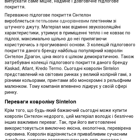
випускати саме міцне, надійне і довговічне підлогове
покриття.
Переважно підлогове покриття Сінтелон
виробляється
петльовим однорівневим
плетінням зі
штучного джуту. Матеріал має відмінні звукоізоляційні
характеристики, утримує в приміщенні тепло і не ковзає по
підлозі, максимально щільно до неї прилягаючи
користуючись з прогумованої основи. З колекцій підлогового
покриття даного бренду найбільш популярний ковролін
Сінтелон Драгон, ціна якого є цілком демократичною. Також
затребувані колекції підлогового покриття даного бренду
Kaskad, Atlant, Kredo Termo. Сьогодні ковролін Sintelon
представлений на світових ринках у великій колірній гамі, з
різними кольорами, принтами або монохромні з рельєфним
малюнком. Тому компанія впевнено лідирує у своїй сфері
ринку.
Переваги ковроліну Sintelon
Крім того, що будь-який бажаючий сьогодні може купити
ковролін Сінтелон недорого, цей матеріал володіє і безліччю
інших важливих переваг. Так, при його виготовленні
використовується виключно якісна, екологічна, перевірена
сировина. Ковролін відрізняється привабливим сучасним
дизайном, широким асортиментом кольорів, висотою і