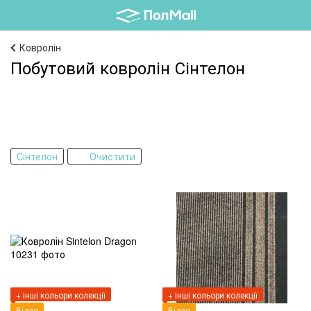
Ковролін
Побутовий ковролін Сінтелон
Сінтелон
Очистити
+ інші кольори колекції
+ інші кольори колекції
Відео
Відео