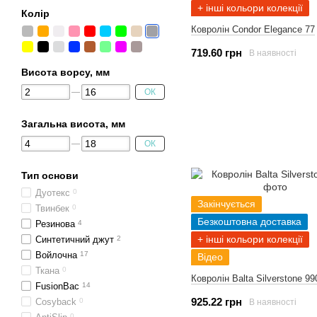
+ інші кольори колекції
Колір
Ковролін Condor Elegance 77
719.60 грн
В наявності
Висота ворсу, мм
ОК
Загальна висота, мм
ОК
Тип основи
Дуотекс
0
Закінчується
Твинбек
0
Безкоштовна доставка
Резинова
4
+ інші кольори колекції
Синтетичний джут
2
Войлочна
17
Відео
Ткана
0
Ковролін Balta Silverstone 99
FusionBac
14
925.22 грн
Cosyback
0
В наявності
0