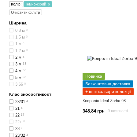
Колір:
Темно-сірий
Очистити фільтр
Ширина
0.8 м
0
1.5 м
0
1 м
0
1.2 м
0
2 м
4
3 м
13
4 м
36
Новинка
5 м
23
Безкоштовна доставка
3.66
0
+ інші кольори колекції
Клас зносостійкості
Ковролін Ideal Zorba 98
23/31
4
21
4
348.84 грн
В наявності
22
17
22+
0
23
9
23/32
3