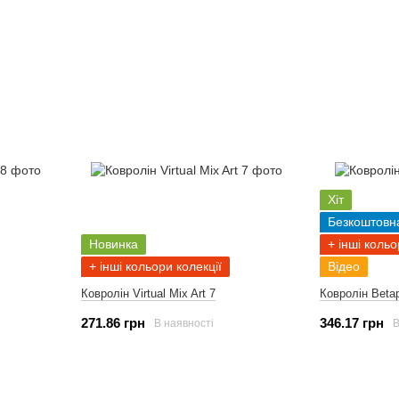
Хіт
Безкоштовн
Новинка
+ інші кольо
+ інші кольори колекції
Відео
Ковролін Virtual Mix Art 7
Ковролін Beta
271.86 грн
346.17 грн
В наявності
В