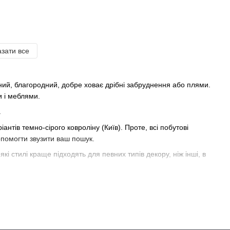
зати все
чений, благородний, добре ховає дрібні забруднення або плями.
и і меблями.
.
нтів темно-сірого ковроліну (Київ). Проте, всі побутові
допомогти звузити ваш пошук.
кі стилі краще підходять для певних типів декору, ніж інші, в
и вони думають про килими. Саксонський килим являє собою