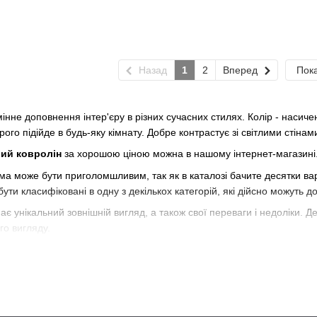
Назад
1
2
Вперед
Пока
мінне доповнення інтер'єру в різних сучасних стилях. Колір - наси
ого підійде в будь-яку кімнату. Добре контрастує зі світлими стінам
рий ковролін
за хорошою ціною можна в нашому інтернет-магазині
а може бути приголомшливим, так як в каталозі бачите десятки варіа
бути класифіковані в одну з декількох категорій, які дійсно можуть 
є унікальний зовнішній вигляд, а також свої переваги і недоліки. Дея
го вигляду.
 ковроліну. Цей вид, ймовірно, приходить в голову більшості, кол
исоти; він не дуже довгий і не дуже короткий.