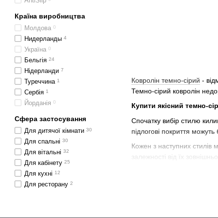
AntiSlip
Країна виробництва
Молдова
0
Нидерланды
4
Україна
0
Бельгія
24
Нідерланди
7
Ковролін темно-сірий
- від
Туреччина
1
Темно-сірий ковролін недор
Сербія
1
Йорданія
0
Купити якісний темно-сі
Сфера застосування
Спочатку вибір стилю килим
Для дитячої кімнати
30
підлогові покриття можуть 
Для спальні
30
Кожен з наступних стилів ма
Для вітальні
32
залежності від їх зовнішньо
Для кабінету
25
Саксоні
Для кухні
12
Для ресторану
2
Саксоні
є культовим стилем
нарізаний ворс середньої в