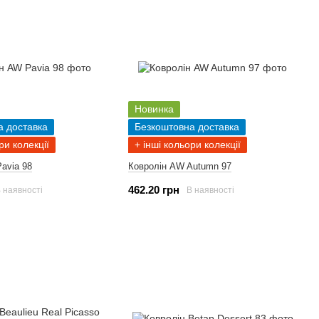
Новинка
а доставка
Безкоштовна доставка
ри колекції
+ інші кольори колекції
avia 98
Ковролін AW Autumn 97
462.20 грн
 наявності
В наявності