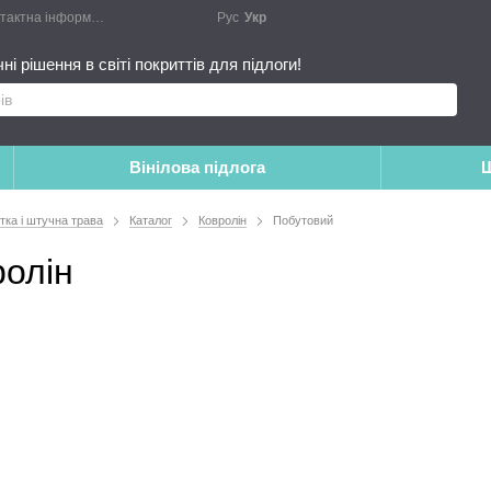
актна інформація
Блог
Публічний договір
Рус
Укр
Монтажні роботи
Доповн
і рішення в світі покриттів для підлоги!
Вінілова підлога
Ш
итка і штучна трава
Каталог
Ковролін
Побутовий
ролін