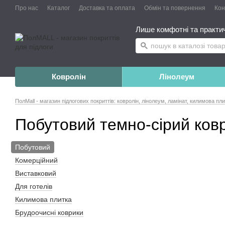
Про нас
Каталог
Доставка та оплата
Обмін та повернення
Конт
Лише комфотні та практичн
Ковролін
Лінолеум
ПолMall - магазин підлогових покриттів: ковролін, лінолеум, ламінат, килимова пл
Побутовий темно-сірий ков
Побутовий
Комерційний
Виставковий
Для готелів
Килимова плитка
Брудоочисні коврики