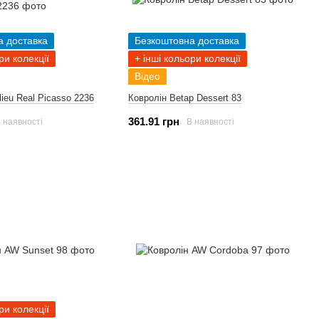
а доставка
Безкоштовна доставка
ри колекції
+ інші кольори колекції
Відео
ieu Real Picasso 2236
Ковролін Betap Dessert 83
361.91 грн
 наявності
В наявності
ри колекції