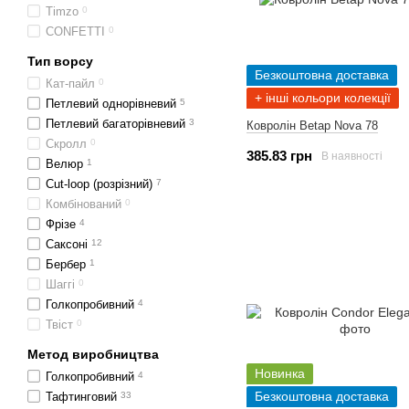
Timzo
0
CONFETTI
0
Тип ворсу
Безкоштовна доставка
Кат-пайл
0
+ інші кольори колекції
Петлевий однорівневий
5
Петлевий багаторівневий
3
Ковролін Betap Nova 78
Скролл
0
385.83 грн
В наявності
Велюр
1
Cut-loop (розрізний)
7
Комбінований
0
Фрізе
4
Саксоні
12
Бербер
1
Шаггі
0
Голкопробивний
4
Твіст
0
Метод виробництва
Новинка
Голкопробивний
4
Безкоштовна доставка
Тафтинговий
33