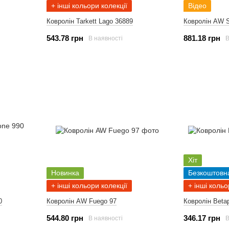
+ інші кольори колекції
Відео
Ковролін Tarkett Lago 36889
Ковролін AW S
543.78 грн
881.18 грн
В наявності
В
Хіт
Новинка
Безкоштовн
+ інші кольори колекції
+ інші кольо
0
Ковролін AW Fuego 97
Ковролін Beta
544.80 грн
346.17 грн
В наявності
В