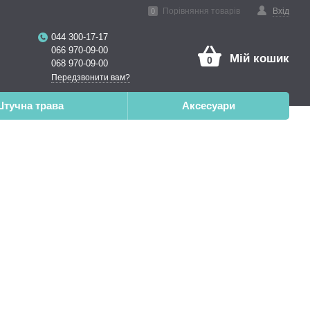
ена реальність
Порівняння товарів
Вхід
0
044 300-17-17
066 970-09-00
Мій кошик
0
068 970-09-00
Передзвонити вам?
тучна трава
Аксесуари