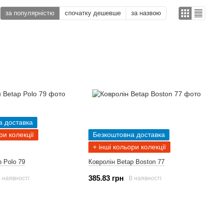
за популярністю
спочатку дешевше
за назвою
а доставка
ри колекції
Безкоштовна доставка
+ інші кольори колекції
p Polo 79
Ковролін Betap Boston 77
385.83 грн
 наявності
В наявності