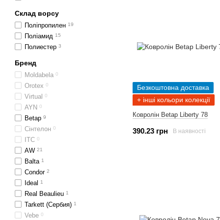
Склад ворсу
Поліпропилен
19
Поліамид
15
Полиестер
3
Бренд
Moldabela
0
Orotex
0
Безкоштовна доставка
Virtual
0
+ інші кольори колекції
AYN
0
Ковролін Betap Liberty 78
Betap
9
Сінтелон
0
390.23 грн
В наявності
ІТС
0
AW
21
Balta
1
Condor
2
Ideal
1
Real Beaulieu
1
Tarkett (Сербия)
1
Vebe
0