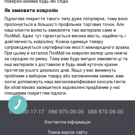
поверхні килима будь-які сліди.
Як замовити ковролін
Підлогове покриття такого типу дуже популярне, тому воно
пропонується в більшості профільних торгових точок. Але
наші клієнти воліють замовляти такі матеріали саме в
ПолMall. Адже тут гарантується висока якість, надійність і
довговічність ковроліну. Кожна одиниця товару
супроводжується сертифікатом якості міжнародного зразка.
При цьому в каталозі ПолMall на ковролін велюр ціна нижча
за середню по ринку. Тому вам буде вигідно замовити ці та
інші матеріали з доставкою в будь-який куточок країни
протягом усього декількох днів. Якщо у вас виникнуть
проблеми з вибором товару або заповненням заявки, вам
охоче допоможуть наші висококваліфіковані консультанти.
Ви обов'язково залишитеся задоволені придбаним у нас
плюшевим покриттям підлоги.
КНОПКА
ЗВ'ЯЗКУ
044 300-17-17
066 970-09-00
068 970-09-00
Контактна інформація
Повна версія сайту