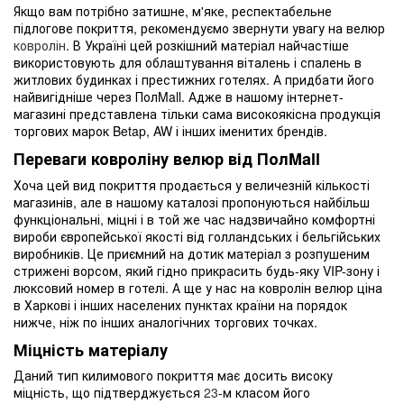
Якщо вам потрібно затишне, м'яке, респектабельне
підлогове покриття, рекомендуємо звернути увагу на велюр
ковролін
. В Україні цей розкішний матеріал найчастіше
використовують для облаштування віталень і спалень в
житлових будинках і престижних готелях. А придбати його
найвигідніше через ПолMall. Адже в нашому інтернет-
магазині представлена тільки сама високоякісна продукція
торгових марок Betap, AW і інших іменитих брендів.
Переваги ковроліну велюр від ПолMall
Хоча цей вид покриття продається у величезній кількості
магазинів, але в нашому каталозі пропонуються найбільш
функціональні, міцні і в той же час надзвичайно комфортні
вироби європейської якості від голландських і бельгійських
виробників. Це приємний на дотик матеріал з розпушеним
стрижені ворсом, який гідно прикрасить будь-яку VIP-зону і
люксовий номер в готелі. А ще у нас на ковролін велюр ціна
в Харкові і інших населених пунктах країни на порядок
нижче, ніж по інших аналогічних торгових точках.
Міцність матеріалу
Даний тип килимового покриття має досить високу
міцність, що підтверджується
23
-м класом його