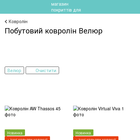
Ковролін
Побутовий ковролін Велюр
Велюр
Очистити
Новинка
Новинка
+ інші кольори колекції
+ інші кольори колекції