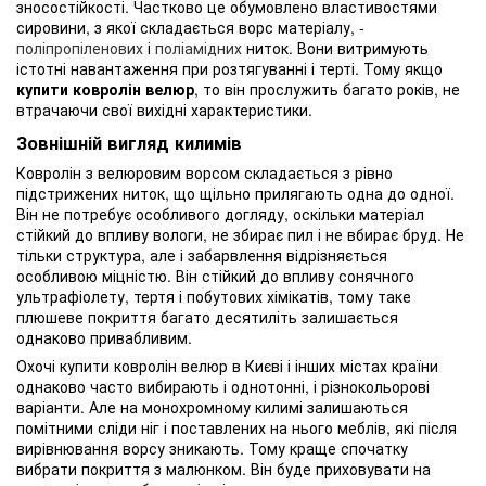
зносостійкості. Частково це обумовлено властивостями
сировини, з якої складається ворс матеріалу, -
поліпропіленових
і
поліамідних
ниток. Вони витримують
істотні навантаження при розтягуванні і терті. Тому якщо
купити ковролін велюр
, то він прослужить багато років, не
втрачаючи свої вихідні характеристики.
Зовнішній вигляд килимів
Ковролін з велюровим ворсом складається з рівно
підстрижених ниток, що щільно прилягають одна до одної.
Він не потребує особливого догляду, оскільки матеріал
стійкий до впливу вологи, не збирає пил і не вбирає бруд. Не
тільки структура, але і забарвлення відрізняється
особливою міцністю. Він стійкий до впливу сонячного
ультрафіолету, тертя і побутових хімікатів, тому таке
плюшеве покриття багато десятиліть залишається
однаково привабливим.
Охочі купити ковролін велюр в Києві і інших містах країни
однаково часто вибирають і однотонні, і різнокольорові
варіанти. Але на монохромному килимі залишаються
помітними сліди ніг і поставлених на нього меблів, які після
вирівнювання ворсу зникають. Тому краще спочатку
вибрати покриття з малюнком. Він буде приховувати на