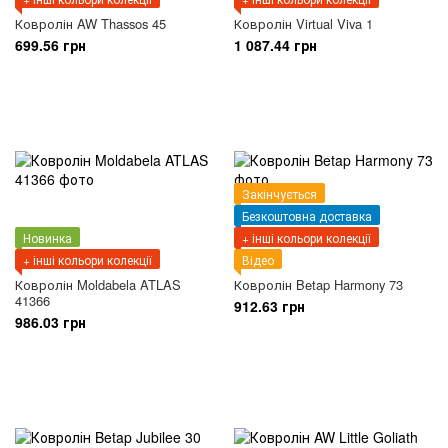
Ковролін AW Thassos 45
Ковролін Virtual Viva 1
699.56 грн
1 087.44 грн
Закінчується
Безкоштовна доставка
Новинка
+ інші кольори колекції
+ інші кольори колекції
Відео
Ковролін Moldabela ATLAS
Ковролін Betap Harmony 73
41366
912.63 грн
986.03 грн