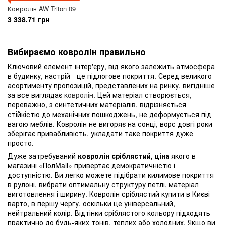
Ковролін AW Triton 09
3 338.71 грн
Вибираємо ковролін правильно
Ключовий елемент інтер'єру, від якого залежить атмосфера
в будинку, настрій - це підлогове покриття. Серед великого
асортименту пропозицій, представлених на ринку, вигідніше
за все виглядає
ковролін
. Цей матеріал створюється,
переважно, з синтетичних матеріалів, відрізняється
стійкістю до механічних пошкоджень, не деформується під
вагою меблів. Ковролін не вигоряє на сонці, ворс довгі роки
зберігає привабливість, укладати таке покриття дуже
просто.
Дуже затребуваний
ковролін сріблястий, ціна
якого в
магазині «ПолMall» привертає демократичністю і
доступністю. Ви легко можете підібрати килимове покриття
в рулоні, вибрати оптимальну структуру петлі, матеріал
виготовлення і ширину. Ковролін сріблястий купити в Києві
варто, в першу чергу, оскільки це універсальний,
нейтральний колір. Відтінки сріблястого кольору підходять
практично до будь-яких тонів, теплих або холодних. Якщо ви