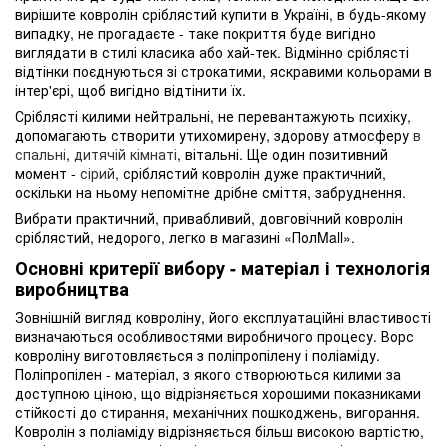
вирішите ковролін сріблястий купити в Україні, в будь-якому
випадку, не прогадаєте - таке покриття буде вигідно
виглядати в стилі класика або хай-тек. Відмінно сріблясті
відтінки поєднуються зі строкатими, яскравими кольорами в
інтер'єрі, щоб вигідно відтінити їх.
Сріблясті килими нейтральні, не перевантажують психіку,
допомагають створити утихомирену, здорову атмосферу
в
спальні
,
дитячій кімнаті
, вітальні. Ще один позитивний
момент -
сірий
, сріблястий ковролін дуже практичний,
оскільки на ньому непомітне дрібне сміття, забруднення.
Вибрати практичний, привабливий, довговічний ковролін
сріблястий, недорого, легко в магазині «ПолMall».
Основні критерії вибору - матеріал і технологія
виробництва
Зовнішній вигляд ковроліну, його експлуатаційні властивості
визначаються особливостями виробничого процесу. Ворс
ковроліну виготовляється з поліпропілену і поліаміду.
Поліпропілен - матеріал, з якого створюються килими за
доступною ціною, що відрізняється хорошими показниками
стійкості до стирання, механічних пошкоджень, вигорання.
Ковролін з поліаміду відрізняється більш високою вартістю,