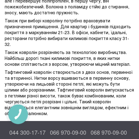
але і перевершує поліпропілен, в першу чергу, він
пожежобезпечний. Волокна з поліаміду стійкі до стирання,
зносу, мають достатню пружність.
Також при виборі ковроліну потрібно враховувати
призначення приміщення. Для квартир і будинків підходить
покриття з маркуванням 21-23. В офіси, кабінети, їдальні,
ресторани потрібно вибирати килимові покриття класу 31-
32.
Також ковролін розрізняють за технологією виробництва.
Найбільш дорогі ткані килимові покриття, в яких нитки
основи сплітаються з ворсом, утворюючи міцний матеріал.
Тафтинговий ковролін створюється з двох основ, первинної
та вторинної. Нитки ворсу вшиваються в первинну основу,
утворюючи на лицьовій стороні петлі, які можуть бути
цілими або розрізаними. Тафтинговий ковролін випускається
з петлями різної висоти, також буває комбінованим, коли
чергуються петлі розрізані і цільні. Такий ковролін
відрізняється елегантним зовнішнім виглядом, ефектним і
об'ємним малюнком.
КНОПКА
ЗВ'ЯЗКУ
044 300-17-17
066 970-09-00
068 970-09-00