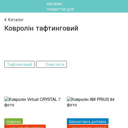
Каталог
Ковролін тафтинговий
Тафтинговий
Очистити
Новинка
Безкоштовна доставка
+ інші кольори колекції
+ інші кольори колекції