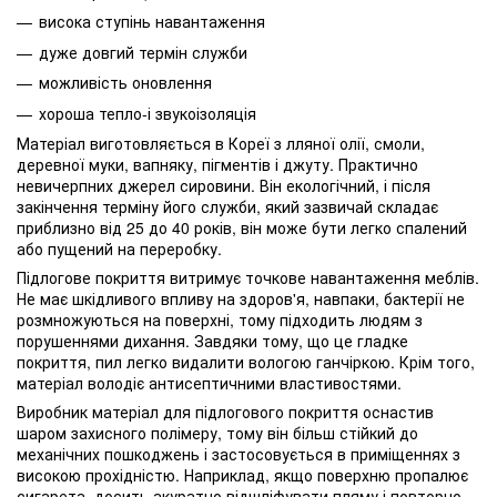
висока ступінь навантаження
дуже довгий термін служби
можливість оновлення
хороша тепло-і звукоізоляція
Матеріал виготовляється в Кореї з лляної олії, смоли,
деревної муки, вапняку, пігментів і джуту. Практично
невичерпних джерел сировини. Він екологічний, і після
закінчення терміну його служби, який зазвичай складає
приблизно від 25 до 40 років, він може бути легко спалений
або пущений на переробку.
Підлогове покриття витримує точкове навантаження меблів.
Не має шкідливого впливу на здоров'я, навпаки, бактерії не
розмножуються на поверхні, тому підходить людям з
порушеннями дихання. Завдяки тому, що це гладке
покриття, пил легко видалити вологою ганчіркою. Крім того,
матеріал володіє антисептичними властивостями.
Виробник матеріал для підлогового покриття оснастив
шаром захисного полімеру, тому він більш стійкий до
механічних пошкоджень і застосовується в приміщеннях з
високою прохідністю. Наприклад, якщо поверхню пропалює
сигарета, досить акуратно відшліфувати пляму і повторно