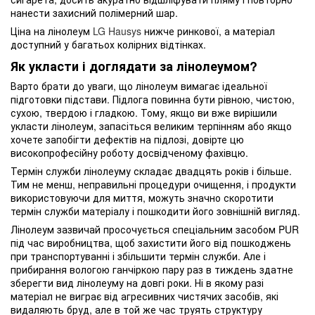
нанести захисний полімерний шар.
Ціна на лінолеум
LG Hausys
нижче ринкової, а матеріал
доступний у багатьох колірних відтінках.
Як укласти і доглядати за лінолеумом?
Варто брати до уваги, що лінолеум вимагає ідеальної
підготовки підстави. Підлога повинна бути рівною, чистою,
сухою, твердою і гладкою. Тому, якщо ви вже вирішили
укласти лінолеум, запасіться великим терпінням або якщо
хочете запобігти дефектів на підлозі, довірте цю
високопрофесійну роботу досвідченому фахівцю.
Термін служби лінолеуму складає двадцять років і більше.
Тим не менш, неправильні процедури очищення, і продукти
використовуючи для миття, можуть значно скоротити
термін служби матеріалу і пошкодити його зовнішній вигляд.
Лінолеум зазвичай просочується спеціальним засобом PUR
під час виробництва, щоб захистити його від пошкоджень
при транспортуванні і збільшити термін служби. Але і
прибирання вологою ганчіркою пару раз в тиждень здатне
зберегти вид лінолеуму на довгі роки. Ні в якому разі
матеріал не виграє від агресивних чистячих засобів, які
видаляють бруд, але в той же час труять структуру