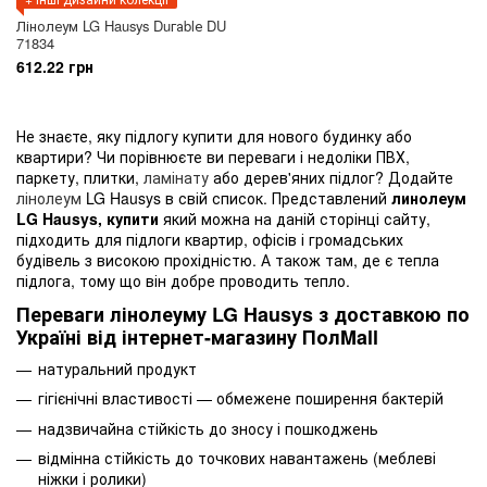
Лінолеум LG Hausys Duгаblе DU
71834
612.22 грн
Не знаєте, яку підлогу купити для нового будинку або
квартири? Чи порівнюєте ви переваги і недоліки ПВХ,
паркету, плитки,
ламінату
або дерев'яних підлог? Додайте
лінолеум
LG Hausys в свій список. Представлений
линолеум
LG Hausys, купити
який можна на даній сторінці сайту,
підходить для підлоги квартир, офісів і громадських
будівель з високою прохідністю. А також там, де є тепла
підлога, тому що він добре проводить тепло.
Переваги лінолеуму LG Hausys з доставкою по
Україні від інтернет-магазину ПолMall
натуральний продукт
гігієнічні властивості — обмежене поширення бактерій
надзвичайна стійкість до зносу і пошкоджень
відмінна стійкість до точкових навантажень (меблеві
ніжки і ролики)