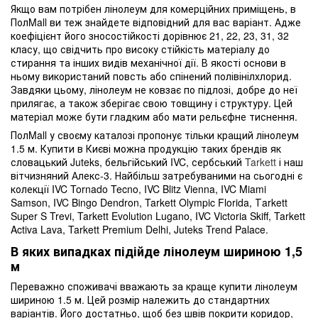
Якщо вам потрібен лінолеум для комерційних приміщень, в
ПолMall ви теж знайдете відповідний для вас варіант. Адже
коефіцієнт його зносостійкості дорівнює 21, 22, 23, 31, 32
класу, що свідчить про високу стійкість матеріалу до
стирання та інших видів механічної дії. В якості основи в
ньому використаний повсть або спінений полівінілхлорид.
Завдяки цьому, лінолеум не ковзає по підлозі, добре до неї
прилягає, а також зберігає свою товщину і структуру. Цей
матеріал може бути гладким або мати рельєфне тиснення.
ПолMall у своєму каталозі пропонує тільки кращий лінолеум
1.5 м. Купити в Києві можна продукцію таких брендів як
словацький Juteks, бельгійський IVC, сербський
Tarkett
і наш
вітчизняний Алекс-3. Найбільш затребуваними на сьогодні є
колекції IVC Tornado Tecno, IVC Blitz Vienna, IVC Miami
Samson, IVC Bingo Dendron, Tarkett Olympic Florida, Тarkett
Super S Trevi, Tarkett Evolution Lugano, IVC Victoria Skiff, Tarkett
Activa Lava, Tarkett Premium Delhi, Juteks Trend Palace.
В яких випадках підійде лінолеум шириною 1,5
м
Переважно споживачі вважають за краще купити лінолеум
шириною 1.5 м. Цей розмір належить до стандартних
варіантів. Його достатньо, щоб без швів покрити коридор,