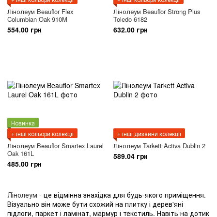
Лінолеум Beauflor Flex
Лінолеум Beauflor Strong Plus
Columbian Oak 910M
Toledo 6182
554.00 грн
632.00 грн
Новинка
+ інші кольори колекції
+ інші дизайни колекції
Лінолеум Beauflor Smartex Laurel
Лінолеум Tarkett Activa Dublin 2
Oak 161L
589.04 грн
485.00 грн
Лінолеум
- це відмінна знахідка для будь-якого приміщення.
Візуально він може бути схожий на плитку і дерев'яні
підлоги, паркет і ламінат, мармур і текстиль. Навіть на дотик