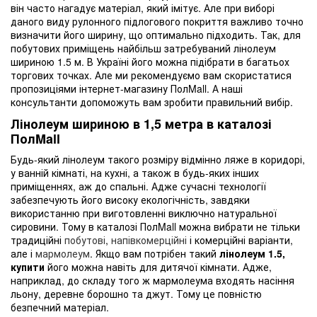
він часто нагадує матеріал, який імітує. Але при виборі
даного виду рулонного підлогового покриття важливо точно
визначити його ширину, що оптимально підходить. Так, для
побутових приміщень найбільш затребуваний лінолеум
шириною 1.5 м. В Україні його можна підібрати в багатьох
торгових точках. Але ми рекомендуємо вам скористатися
пропозиціями інтернет-магазину ПолMall. А наші
консультанти допоможуть вам зробити правильний вибір.
Лінолеум шириною в 1,5 метра в каталозі
ПолMall
Будь-який лінолеум такого розміру відмінно ляже в коридорі,
у ванній кімнаті, на кухні, а також в будь-яких інших
приміщеннях, аж до спальні. Адже сучасні технології
забезпечують його високу екологічність, завдяки
використанню при виготовленні виключно натуральної
сировини. Тому в каталозі ПолMall можна вибрати не тільки
традиційні
побутові
,
напівкомерційні
і комерційні варіанти,
але і
мармолеум
. Якщо вам потрібен такий
лінолеум 1.5,
купити
його можна навіть для дитячої кімнати. Адже,
наприклад, до складу того ж мармолеума входять насіння
льону, деревне борошно та джут. Тому це повністю
безпечний матеріал.