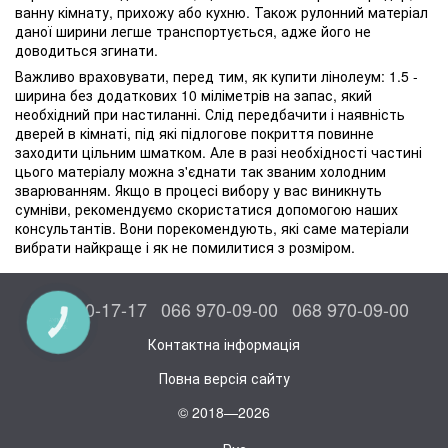
ванну кімнату, прихожу або кухню. Також рулонний матеріал
даної ширини легше транспортується, адже його не
доводиться згинати.
Важливо враховувати, перед тим, як купити лінолеум: 1.5 -
ширина без додаткових 10 міліметрів на запас, який
необхідний при настиланні. Слід передбачити і наявність
дверей в кімнаті, під які підлогове покриття повинне
заходити цільним шматком. Але в разі необхідності частині
цього матеріалу можна з'єднати так званим холодним
зварюванням. Якщо в процесі вибору у вас виникнуть
сумніви, рекомендуємо скористатися допомогою наших
консультантів. Вони порекомендують, які саме матеріали
вибрати найкраще і як не помилитися з розміром.
044 300-17-17
066 970-09-00
068 970-09-00
КНОПКА
ЗВ'ЯЗКУ
Контактна інформація
Повна версія сайту
© 2018—2026