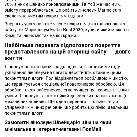
70% з них є швидко поновлюваними, і в той же час 43%
вмісту переробляється. Це робить лінолеум Marmoleum
екологічно чистим покриттям підлоги.
Зверніть увагу на таке якісне покриття в каталозі нашого
сайту, як Мармолеум
Forbo
Real 3030, купити який можна в
Києві та інших містах нашої країни.
Найбільша перевага підлогового покриття
представленого на цій сторінці сайту — довге
життя
Лінолеум щільно прилягає до підлоги, і завдяки методу
укладання лінолеум на багато десятиліть стане міцним
покриттям підлоги. Пол відрізняється особливою міцністю,
що гарантується спеціальної поверхневою обробкою. Ця
обробка також забезпечує легке очищення і хороші гігієнічні
умови. Лінолеум також стійкий до високих навантажень (і
механічних впливів). Ще одна перевага — стійкість до
стирання і хімічних речовин, що робить цю лінію ідеальним
покриттям підлоги.
Замовити лінолеум Швейцарія ціна на який
мінімальна в інтернет-магазині ПолMall