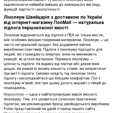
задовольнити найвибагливіших до зовнішнього вигляду,
функцій, вартості і екологічності.
Лінолеум Швейцарія з доставкою по Україні
від інтернет-магазину ПолMall — натуральна
підлога першокласної якості
Лінолеум відрізняється від підлоги з ПВХ не тільки якістю,
але особливо використовуваним матеріалом. Лінолеум — це
чисто натуральний продукт без додавання хімічно
вироблених пластиків. Підлоги з лінолеуму підходять для
людей, які страждають алергією, вони не викликають
реакцій, як штучні матеріали. Перевага лінолеуму —
цілісність підлоги. На відміну від плитки або дерев'яних
дощок, ви уникаєте велику кількість стиків, які непрактичні
при митті підлоги. Сміливо кладіть під лінолеум теплу
підлогу і насолоджуйтеся ще більшим комфортом. Пол з
лінолеуму м'який, але при цьому досить міцний і стійкий до
пошкоджень.
Мармолеум
— одна з найпопулярніших марок якісного
лінолеуму. Тим, хто цікавиться сучасною практичною
підлогою, ми рекомендуємо бренд швейцарського виробника
Forbo представлений на даній сторінці нашого сайту.