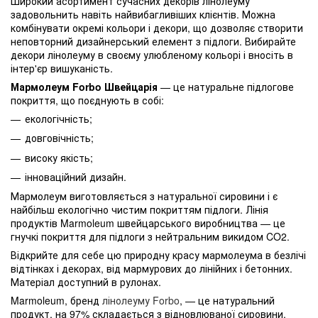
Широкий асортимент сучасних декорів лінолеуму
задовольнить навіть найвибагливіших клієнтів. Можна
комбінувати окремі кольори і декори, що дозволяє створити
неповторний дизайнерський елемент з підлоги. Вибирайте
декори лінолеуму в своєму улюбленому кольорі і вносіть в
інтер'єр вишуканість.
Мармолеум Forbo Швейцарія
— це натуральне підлогове
покриття, що поєднують в собі:
екологічність;
довговічність;
високу якість;
інноваційний дизайн.
Мармолеум виготовляється з натуральної сировини і є
найбільш екологічно чистим покриттям підлоги. Лінія
продуктів Marmoleum швейцарського виробництва — це
гнучкі покриття для підлоги з нейтральним викидом CO2.
Відкрийте для себе цю природну красу мармолеума в безлічі
відтінках і декорах, від мармурових до лінійних і бетонних.
Матеріал доступний в рулонах.
Marmoleum, бренд
лінолеуму Forbo
, — це натуральний
продукт, на 97% складається з відновлюваної сировини.