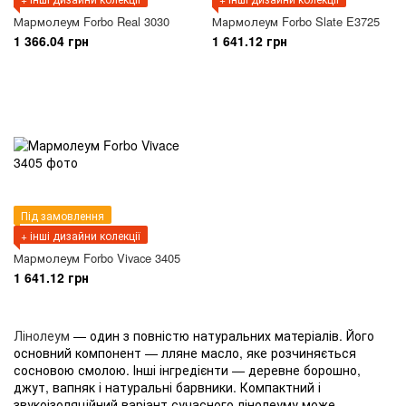
Мармолеум Forbo Real 3030
Мармолеум Forbo Slate E3725
1 366.04 грн
1 641.12 грн
Під замовлення
+ інші дизайни колекції
Мармолеум Forbo Vivace 3405
1 641.12 грн
Лінолеум
— один з повністю натуральних матеріалів. Його
основний компонент — лляне масло, яке розчиняється
сосновою смолою. Інші інгредієнти — деревне борошно,
джут, вапняк і натуральні барвники. Компактний і
звукоізоляційний варіант сучасного лінолеуму може