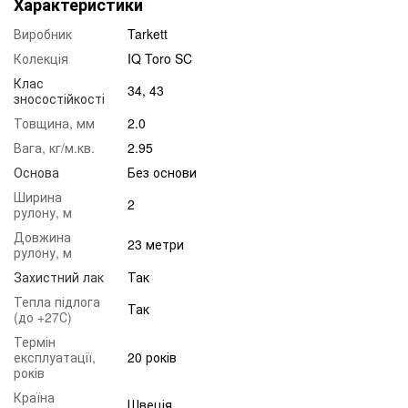
Характеристики
Виробник
Tarkett
Колекція
IQ Toro SC
Клас
34, 43
зносостійкості
Товщина, мм
2.0
Вага, кг/м.кв.
2.95
Основа
Без основи
Ширина
2
рулону, м
Довжина
23 метри
рулону, м
Захистний лак
Так
Тепла підлога
Так
(до +27С)
Термін
експлуатації,
20 років
років
Країна
Швеція