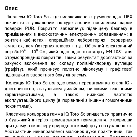
Опис
Лінолеум IQ Toro Sc - це високоякісне струмопровідне ПВХ
покриття з унікальним поліуретановим посиленим шаром
поверхні PUR. Покриття забезпечує підвищену безпеку в
приміщеннях з високоточним електронним обладнанням: в
рентген кабінетах і операційних, лабораторіях і серверних
кімнатах, комп'ютерних класах і т.д. Об'ємний електричний
4
6
опір 5x10
– 10
Ом, який відповідає стандарту EN 1081 для
струмопровідних покриттів. Такий результат досягається за
рахунок включення до складу полівінілхлориду вуглецю
(графіту), який пронизує полотно лінолеуму і графітової
підкладки із зворотного боку лінолеуму.
Колекція IQ Toro Sc володіє всіма перевагами категорії IQ -
довговічністю, актуальним дизайном, високими технічними
характеристиками, а також низькою вартістю
експлуатаційного циклу (в порівнянні з іншими гомогенними
покриттями).
Класична кольорова гамма IQ Toro Sc впишеться практично
в будь-який інтер'єр громадського приміщення, створивши
при цьому атмосферу природного комфорту і натуральності.
Абстрактний ненаправленої малюнок дуже практичний, так
як відмінно маскує початкові забруднення. Додаткове