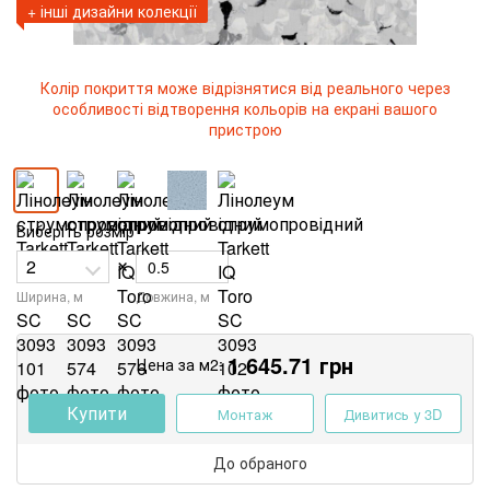
+ інші дизайни колекції
Колір покриття може відрізнятися від реального через
особливості відтворення кольорів на екрані вашого
пристрою
Виберіть розмір
×
Ширина, м
Довжина, м
1 645.71
грн
Цена за м2:
Купити
Монтаж
Дивитись у 3D
До обраного