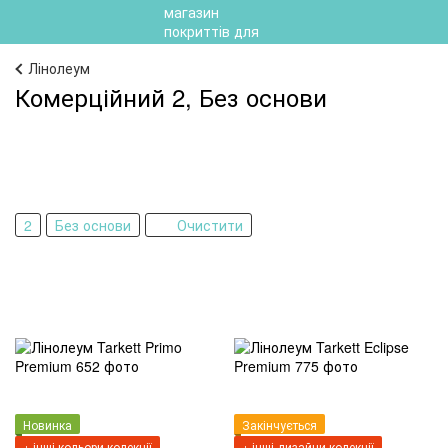
Лінолеум
Комерційний 2, Без основи
2
Без основи
Очистити
Новинка
Закінчується
+ інші кольори колекції
+ інші дизайни колекції