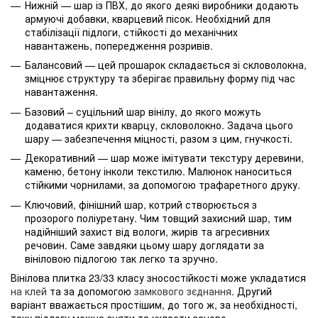
Нижній — шар із ПВХ, до якого деякі виробники додають
армуючі добавки, кварцевий пісок. Необхідний для
стабілізації підлоги, стійкості до механічних
навантажень, попередження розривів.
Балансовий — цей прошарок складається зі скловолокна,
зміцнює структуру та зберігає правильну форму під час
навантаження.
Базовий – суцільний шар вінілу, до якого можуть
додаватися крихти кварцу, скловолокно. Задача цього
шару — забезпечення міцності, разом з цим, гнучкості.
Декоративний — шар може імітувати текстуру деревини,
каменю, бетону інколи текстилю. Малюнок наноситься
стійкими чорнилами, за допомогою трафаретного друку.
Ключовий, фінішний шар, котрий створюється з
прозорого поліуретану. Чим товщий захисний шар, тим
надійніший захист від вологи, жирів та агресивних
речовин. Саме завдяки цьому шару доглядати за
вініловою підлогою так легко та зручно.
Вінілова плитка 23/33 класу зносостійкості може укладатися
на клей
та за допомогою
замкового зєднання
. Другий
варіант вважається простішим, до того ж, за необхідності,
таку підлогу можна зняти та укласти заново.