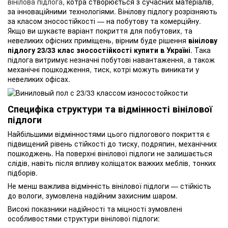
вінілова підлога
, котра створюється з сучасних матеріалів,
за інноваційними технологіями. Вінілову підлогу розрізняють
за класом зносостійкості — на побутову та комерційну.
Якщо ви шукаєте варіант покриття для побутових, та
невеликих офісних приміщень, вірним буде рішення
вінілову
підлогу 23/33 клас зносостійкості купити в Україні
. Така
підлога витримує незначні побутові навантаження, а також
механічні пошкодження, тиск, котрі можуть виникати у
невеликих офісах.
Специфіка структури та відмінності вінілової
підлоги
Найбільшими відмінностями цього підлогового покриття є
підвищений рівень стійкості до тиску, подряпин, механічних
пошкоджень. На поверхні вінілової підлоги не залишається
слідів, навіть після впливу коліщаток важких меблів, тонких
підборів.
Не менш важлива відмінність вінілової підлоги — стійкість
до вологи, зумовлена надійним захисним шаром.
Високі показники надійності та міцності зумовлені
особливостями структури вінілової підлоги: