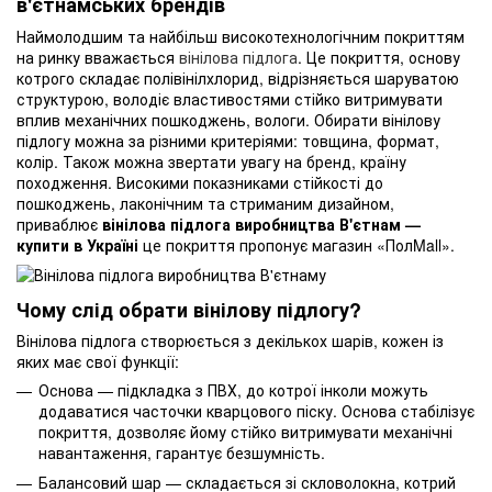
в'єтнамських брендів
Наймолодшим та найбільш високотехнологічним покриттям
на ринку вважається
вінілова підлога
. Це покриття, основу
котрого складає полівінілхлорид, відрізняється шаруватою
структурою, володіє властивостями стійко витримувати
вплив механічних пошкоджень, вологи. Обирати вінілову
підлогу можна за різними критеріями: товщина, формат,
колір. Також можна звертати увагу на бренд, країну
походження. Високими показниками стійкості до
пошкоджень, лаконічним та стриманим дизайном,
приваблює
вінілова підлога виробництва В'єтнам —
купити в Україні
це покриття пропонує магазин «ПолMall».
Чому слід обрати вінілову підлогу?
Вінілова підлога створюється з декількох шарів, кожен із
яких має свої функції:
Основа — підкладка з ПВХ, до котрої інколи можуть
додаватися часточки кварцового піску. Основа стабілізує
покриття, дозволяє йому стійко витримувати механічні
навантаження, гарантує безшумність.
Балансовий шар — складається зі скловолокна, котрий