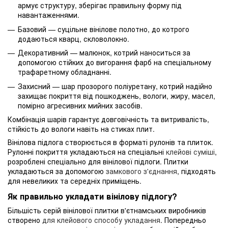
армує структуру, зберігає правильну форму під
навантаженнями.
Базовий — суцільне вінілове полотно, до котрого
додаються кварц, скловолокно.
Декоративний — малюнок, котрий наноситься за
допомогою стійких до вигорання фарб на спеціальному
трафаретному обладнанні.
Захисний — шар прозорого поліуретану, котрий надійно
захищає покриття від пошкоджень, вологи, жиру, масел,
помірно агресивних мийних засобів.
Комбінація шарів гарантує довговічність та витривалість,
стійкість до вологи навіть на стиках плит.
Вінілова підлога створюється в форматі рулонів та плиток.
Рулонні покриття укладаються на спеціальні
клейові суміші
,
розроблені спеціально для вінілової підлоги. Плитки
укладаються за допомогою
замкового з'єднання
, підходять
для невеликих та середніх приміщень.
Як правильно укладати вінілову підлогу?
Більшість серій вінілової плитки в'єтнамських виробників
створено
для клейового способу укладання
. Попередньо