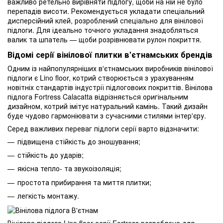
важливо ретельно вирівняти підлогу, щоби на ній не було
перепадів висоти. Рекомендується укладати спеціальний
дисперсійний клей, розроблений спеціально для вінілової
підлоги. Для ідеально точного укладання знадобляться
валик та шпатель — щоби розрівнювати рулон покриття.
Відомі серії вінілової плитки в'єтнамських брендів
Одним із найпопулярніших в'єтнамських виробників вінілової
підлоги є Lino floor, котрий створюється з урахуванням
новітніх стандартів індустрії підлоговоих покриттів. Вінілова
підлога Fortress Calacatta відрізняється оригінальним
дизайном, котрий імітує натуральний камінь. Такий дизайн
буде чудово гармоніювати з сучасними стилями інтер'єру.
Серед важливих переваг підлоги серії варто відзначити:
підвищена стійкість до зношування;
стійкість до ударів;
якісна тепло- та звукоізоляція;
простота прибирання та миття плитки;
легкість монтажу.