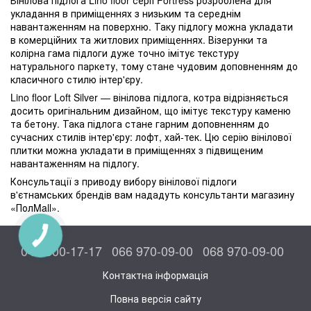
Вінілова підлога Lino floor серії Fortress розроблена для
укладання в приміщеннях з низьким та середнім
навантаженням на поверхню. Таку підлогу можна укладати
в комерційних та житлових приміщеннях. Візерунки та
колірна гама підлоги дуже точно імітує текстуру
натурального паркету, тому стане чудовим доповненням до
класичного стилю інтер'єру.
Lino floor Loft Silver — вінілова підлога, котра відрізняється
досить оригінальним дизайном, що імітує текстуру каменю
та бетону. Така підлога стане гарним доповненням до
сучасних стилів інтер'єру: лофт, хай-тек. Цю серію вінілової
плитки можна укладати в приміщеннях з підвищеним
навантаженням на підлогу.
Консультації з приводу вибору вінілової підлоги
в'єтнамських брендів вам нададуть консультанти магазину
«ПолMall».
КНОПКА
ЗВ'ЯЗКУ
044 300-17-17
066 970-09-00
068 970-09-00
Контактна інформація
Повна версія сайту