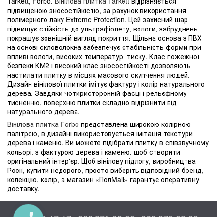
Tarkett, Forbo.
Вінілова плитка Tarkett
відрізняється
підвищеною зносостійкістю, за рахунок використання
полімерного лаку Extreme Protection. Цей захисний шар
підвищує стійкість до ультрафіолету, вологи, забруднень,
покращує зовнішній вигляд покриття. Щільна основа з ПВХ
на основі скловолокна забезпечує стабільність форми при
впливі вологи, високих температур, тиску. Клас пожежної
безпеки КМ2 і високий клас зносостійкості дозволяють
настилати плитку в місцях масового скупчення людей.
Дизайн вінілової плитки імітує фактуру і колір натурального
дерева. Завдяки чотиристоронній фасці і рельєфному
тисненню, поверхню плитки складно відрізнити від
натурального дерева.
Вінілова плитка Forbo
представлена широкою колірною
палітрою, в дизайні використовується імітація текстури
дерева і каменю. Ви можете підібрати плитку в співзвучному
кольорі, з фактурою дерева і каменю, щоб створити
оригінальний інтер'єр. Щоб вінілову підлогу, виробництва
Росії, купити недорого, просто виберіть відповідний бренд,
колекцію, колір, а магазин «ПолMall» гарантує оперативну
доставку.