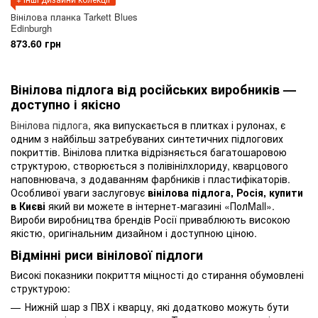
Вінілова планка Tarkett Blues
Edinburgh
873.60 грн
Вінілова підлога від російських виробників —
доступно і якісно
Вінілова підлога
, яка випускається в плитках і рулонах, є
одним з найбільш затребуваних синтетичних підлогових
покриттів. Вінілова плитка відрізняється багатошаровою
структурою, створюється з полівінілхлориду, кварцового
наповнювача, з додаванням фарбників і пластифікаторів.
Особливої уваги заслуговує
вінілова підлога, Росія, купити
в Києві
який ви можете в інтернет-магазині «ПолMall».
Вироби виробництва брендів Росії приваблюють високою
якістю, оригінальним дизайном і доступною ціною.
Відмінні риси вінілової підлоги
Високі показники покриття міцності до стирання обумовлені
структурою:
Нижній шар з ПВХ і кварцу, які додатково можуть бути