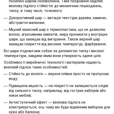
посилені шаром скловолокна. Таке поєднання наділяє
вінілову підлогу стійкістю до механічних пошкоджень,
тиску, в тому числі, точкового;
Декоративний шар — імітація текстури дерева, каменю,
абстрактні малюнки;
Міцний захисний шар з термопластика, що не дозволяє
волозі, агресивним хімікатів, жиру проникати у внутрішні
шари, що захищає від вигорання. Також верхній шар
захищає покриття від високих температур, фарбування.
Всі шари з'єднані між собою за допомогою тиску і високої
температури, завдяки яким вони утворюють єдине ціле.
Особливості виробничої технології і матеріалів надають
вініловій підлозі таких особливостей:
Стійкість до вологи — верхня плівка просто не пропускає
воду;
Підвищена міцність — на покритті не залишається слідів
від сильного тиску, наприклад, від гострих каблуків або
ніжок меблів;
Антистатичний ефект — вінілова підлога не
електризується, ось чому він буде відмінним вибором для
кухні або балкона;