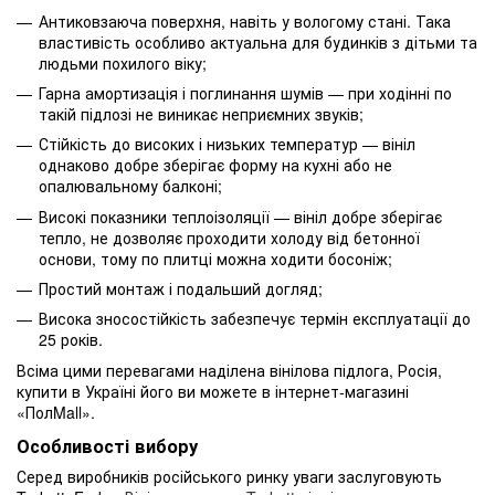
Антиковзаюча поверхня, навіть у вологому стані. Така
властивість особливо актуальна для будинків з дітьми та
людьми похилого віку;
Гарна амортизація і поглинання шумів — при ходінні по
такій підлозі не виникає неприємних звуків;
Стійкість до високих і низьких температур — вініл
однаково добре зберігає форму на кухні або не
опалювальному балконі;
Високі показники теплоізоляції — вініл добре зберігає
тепло, не дозволяє проходити холоду від бетонної
основи, тому по плитці можна ходити босоніж;
Простий монтаж і подальший догляд;
Висока зносостійкість забезпечує термін експлуатації до
25 років.
Всіма цими перевагами наділена вінілова підлога, Росія,
купити в Україні його ви можете в інтернет-магазині
«ПолMall».
Особливості вибору
Серед виробників російського ринку уваги заслуговують