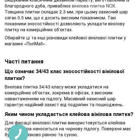
благородного дуба, приваблює
вінілова плитка NOX
.
Товщина плитки складає 2.3 мм, при цьому захисний шар
сягає 0.5 мм, що є досить високим показником. Такі
показники зносостійкості дозволяють укладати вінілову
плитку на комерційних об'єктах.
Обирайте ці та інші різновиди клейової вінілової плитки у
магазині «ПолMall».
Часті питання
Що означає 34/43 клас зносостійкості вінілової
плитки?
Вінілова плитка 34/43 класу може укладатися на
комерційних об'єктах, зокрема в офісах, з високим
навантаженням на підлогу. Масивний захисний шар
гарантує надійний захист від подряпин та пошкоджень.
Яким чином укладається клейова вінілова плитка?
Для фіксації вінілової плитки використовується клейова
суміш, котра наноситься на чорнову підлогу. Поверхня має
бути обов'язково рівною та сухою.
КНОПКА
ЗВ'ЯЗКУ