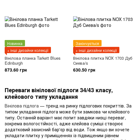
Новинка
Закінчується
+ інші дизайни колекції
+ інші дизайни колекції
Вінілова планка Tarkett Blues
Вінілова плитка NOX 1703 Дуб
Edinburgh
Сиева/s
873.60 грн
630.50 грн
Переваги вінілової підлоги 34/43 класу,
клейового типу укладання
Вінілова підлога
— тренд на ринку підлогових покриттів. За
типом укладання підлога може бути замкова чи клейового
типу. Останній варіант має попит завдяки низці переваг,
зокрема вологостійкості, адже клейова суміші створює
додатковий захисний бар'єр від води. Тож якщо ви хочете
укладати плитку у приміщеннях із підвищеним рівнем