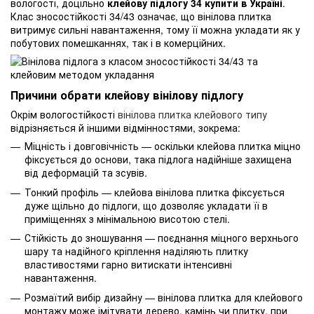
вологості, доцільно
клейову підлогу 34 купити в Україні
.
Клас зносостійкості 34/43 означає, що вінілова плитка
витримує сильні навантаження, тому її можна укладати як у
побутових помешканнях, так і в комерційних.
Причини обрати клейову вінілову підлогу
Окрім вологостійкості
вінілова плитка клейового типу
відрізняється й іншими відмінностями, зокрема:
Міцність і довговічність — оскільки клейова плитка міцно
фіксується до основи, така підлога надійніше захищена
від деформацій та зсувів.
Тонкий профіль — клейова вінілова плитка фіксується
дуже щільно до підлоги, що дозволяє укладати її в
приміщеннях з мінімальною висотою стелі.
Стійкість до зношування — поєднання міцного верхнього
шару та надійного кріплення наділяють плитку
властивостями гарно витискати інтенсивні
навантаження.
Розмаїтий вибір дизайну — вінілова плитка для клейового
монтажу може імітувати дерево, камінь чи плитку, при