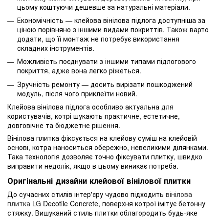
цьому коштуючи дешевше за натуральні матеріали.
Економічність — клейова вінілова підлога доступніша за
ціною порівняно з іншими видами покриттів. Також варто
додати, що її монтаж не потребує використання
складних інструментів.
Можливість поєднувати з іншими типами підлогового
покриття, адже вона легко ріжеться.
Зручність ремонту — досить вирізати пошкоджений
модуль, після чого приклеїти новий.
Клейова вінілова підлога особливо актуальна для
користувачів, котрі шукають практичне, естетичне,
довговічне та бюджетне рішення.
Вінілова плитка фіксується на клейову суміш на клейовій
основі, котра наноситься обережно, невеликими ділянками.
Така технологія дозволяє точно фіксувати плитку, швидко
виправити недолік, якщо в цьому виникає потреба.
Оригінальні дизайни клейової вінілової плитки
До сучасних стилів інтер'єру чудово підходить
вінілова
плитка LG
Decotile Concrete, поверхня котрої імітує бетонну
стяжку. Вишуканий стиль плитки облагородить будь-яке