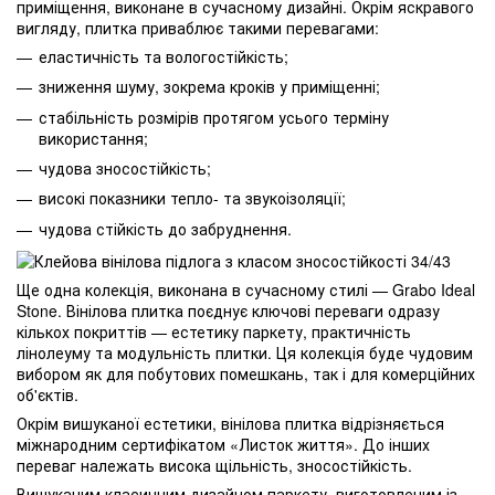
приміщення, виконане в сучасному дизайні. Окрім яскравого
вигляду, плитка приваблює такими перевагами:
еластичність та вологостійкість;
зниження шуму, зокрема кроків у приміщенні;
стабільність розмірів протягом усього терміну
використання;
чудова зносостійкість;
високі показники тепло- та звукоізоляції;
чудова стійкість до забруднення.
Ще одна колекція, виконана в сучасному стилі — Grabo Ideal
Stone. Вінілова плитка поєднує ключові переваги одразу
кількох покриттів — естетику паркету, практичність
лінолеуму та модульність плитки. Ця колекція буде чудовим
вибором як для побутових помешкань, так і для комерційних
об'єктів.
Окрім вишуканої естетики, вінілова плитка відрізняється
міжнародним сертифікатом «Листок життя». До інших
переваг належать висока щільність, зносостійкість.
Вишуканим класичним дизайном паркету, виготовленим із