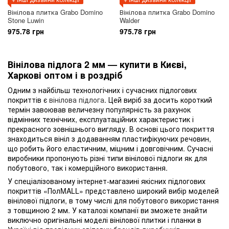
Вінілова плитка Grabo Domino
Вінілова плитка Grabo Domino
Stone Luwin
Walder
975.78 грн
975.78 грн
Вінілова підлога 2 мм — купити в Києві,
Харкові оптом і в роздріб
Одним з найбільш технологічних і сучасних підлогових
покриттів є
вінілова підлога
. Цей виріб за досить короткий
термін завоював величезну популярність за рахунок
відмінних технічних, експлуатаційних характеристик і
прекрасного зовнішнього вигляду. В основі цього покриття
знаходиться вініл з додаванням пластифікуючих речовин,
що робить його еластичним, міцним і довговічним. Сучасні
виробники пропонують різні типи вінілової підлоги як для
побутового, так і комерційного використання.
У спеціалізованому інтернет-магазині якісних підлогових
покриттів «ПолMALL» представлено широкий вибір моделей
вінілової підлоги, в тому числі для побутового використання
з товщиною 2 мм. У каталозі компанії ви зможете знайти
виключно оригінальні моделі вінілової плитки і планки в