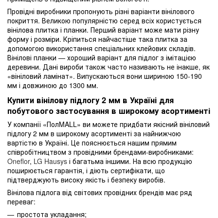
Провідні виробники пропонують різні варіанти вінілового
покриття. Великою популярністю серед всіх користується
вінілова плитка і планки. Перший варіант може мати різну
форму і розміри. Кріпиться найчастіше така плитка за
допомогою використання спеціальних клейових складів.
Вінілові планки — хороший варіант для підлог з імітацією
деревини. Дані вироби також часто називають не інакше, як
«вініловий ламінат». Випускаються вони шириною 150-190
мм і довжиною до 1300 мм.
Купити вінілову підлогу 2 мм в Україні для
побутового застосування в широкому асортименті
У компанії «ПолMALL» ви можете придбати якісний вініловий
підлогу 2 мм в широкому асортименті за найнижчою
вартістю в Україні. Це пояснюється нашим прямим
співробітництвом з провідними брендами-виробниками:
Oneflor
,
LG Hausys
і багатьма іншими. На всю продукцію
поширюється гарантія, і діють сертифікати, що
підтверджують високу якість і безпеку виробів.
Вінілова підлога від світових провідних брендів має ряд
переваг:
простота укладання;