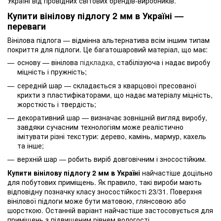
Україні від провідних світових брендів-виробників.
Купити вінілову підлогу 2 мм в Україні —
переваги
Вінілова підлога — відмінна альтернатива всім іншим типам
покриття для підлоги. Це багатошаровий матеріал, що має:
основу — вінілова
підкладка
, стабілізуюча і надає виробу
міцність і пружність;
середній шар — складається з кварцової пресованої
крихти з пластифікаторами, що надає матеріалу міцність,
жорсткість і твердість;
декоративний шар — визначає зовнішній вигляд виробу,
завдяки сучасним технологіям може реалістично
імітувати різні текстури: дерево, камінь, мармур, кахель
та інше;
верхній шар — робить виріб довговічним і зносостійким.
Купити вінілову підлогу 2 мм в Україні
найчастіше доцільно
для побутових приміщень. Як правило, такі вироби мають
відповідну позначку класу зносостійкості 23/31. Поверхня
вінілової підлоги може бути матовою, глянсовою або
шорсткою. Останній варіант найчастіше застосовується для
приміщень з підвищеним рівнем вологості.