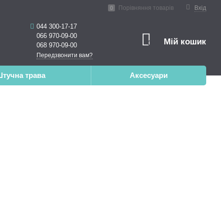
ена реальність
Порівняння товарів
Вхід
0
044 300-17-17
066 970-09-00
Мій кошик
0
068 970-09-00
Передзвонити вам?
тучна трава
Аксесуари