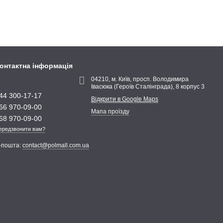
онтактна інформація
04210, м. Київ, просп. Володимира
Івасюка (Героїв Сталінграда), 8 корпус 3
44 300-17-17
Відкрити в Google Maps
66 970-09-00
Мапа проїзду
68 970-09-00
ередзвонити вам?
-пошта:
contact@polmall.com.ua