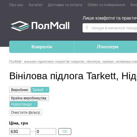
Про нас
Каталог
Доставка та оплата
Обмін та повернення
Конт
Лише комфотні та практичн
Ковролін
Лінолеум
ПолMall - магазин підлогових покриттів: ковролін, лінолеум, ламінат, килимова пл
Вінілова підлога Tarkett, Н
Виробник:
Tarkett
Країна виробництва:
Нідерланди
Очистити фільтр
Ціна, грн
ОК