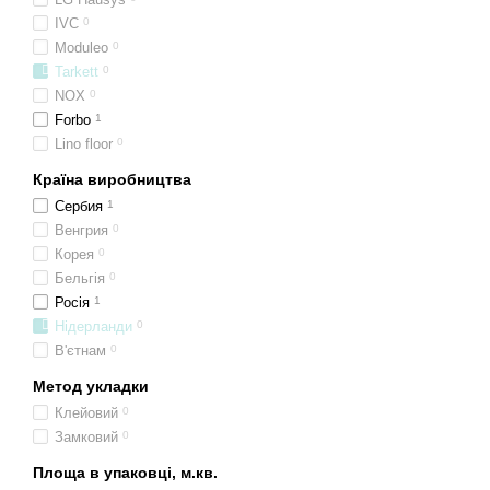
IVC
0
Moduleo
0
Tarkett
0
NOX
0
Forbo
1
Lino floor
0
Країна виробництва
Сербия
1
Венгрия
0
Корея
0
Бельгія
0
Росія
1
Нідерланди
0
В'єтнам
0
Метод укладки
Клейовий
0
Замковий
0
Площа в упаковці, м.кв.