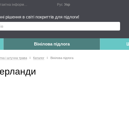
актна інформація
Блог
Публічний договір
Рус
Укр
Монтажні роботи
Доповн
і рішення в світі покриттів для підлоги!
Вінілова підлога
Ш
итка і штучна трава
Каталог
Вінілова підлога
ідерланди