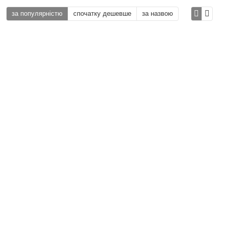
за популярністю
спочатку дешевше
за назвою