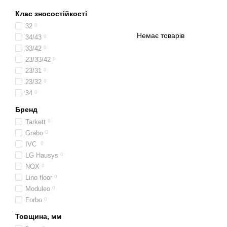
Клас зносостійкості
32
0
Немає товарів
34/43
0
33/42
0
23/33/42
0
23/31
0
23/32
0
34
0
Бренд
Tarkett
0
Grabo
0
IVC
0
LG Hausys
0
NOX
0
Lino floor
0
Moduleo
0
Forbo
0
Товщина, мм