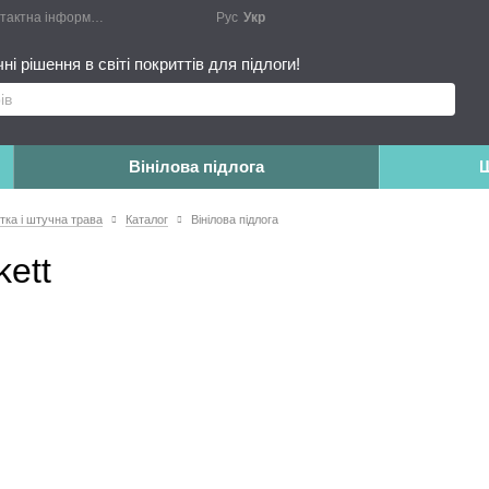
актна інформація
Блог
Публічний договір
Рус
Укр
Монтажні роботи
Доповн
і рішення в світі покриттів для підлоги!
Вінілова підлога
Ш
итка і штучна трава
Каталог
Вінілова підлога
kett