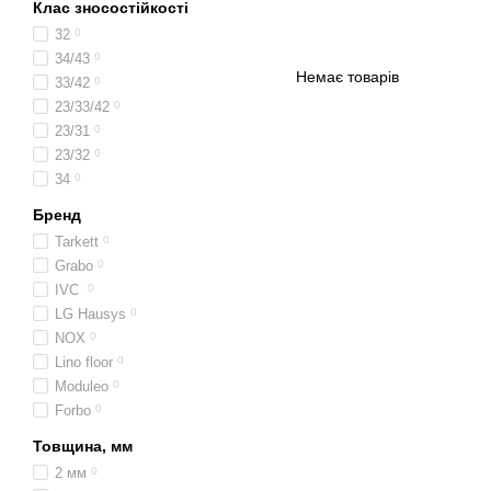
Клас зносостійкості
32
0
34/43
0
Немає товарів
33/42
0
23/33/42
0
23/31
0
23/32
0
34
0
Бренд
Tarkett
0
Grabo
0
IVC
0
LG Hausys
0
NOX
0
Lino floor
0
Moduleo
0
Forbo
0
Товщина, мм
2 мм
0