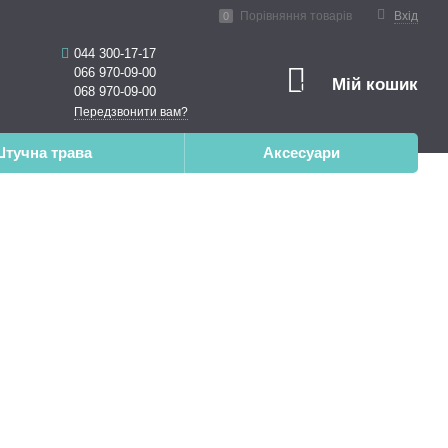
ена реальність
Порівняння товарів
Вхід
0
044 300-17-17
066 970-09-00
Мій кошик
0
068 970-09-00
Передзвонити вам?
тучна трава
Аксесуари