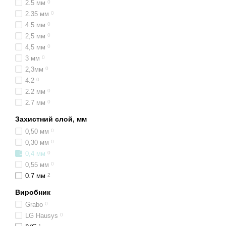
2.5 мм
0
2.35 мм
0
4.5 мм
0
2,5 мм
0
4,5 мм
0
3 мм
0
2,3мм
0
4.2
0
2.2 мм
0
2.7 мм
0
Захистний слой, мм
0,50 мм
0
0,30 мм
0
0,4 мм
0
0,55 мм
0
0.7 мм
2
Виробник
Grabo
0
LG Hausys
0
1