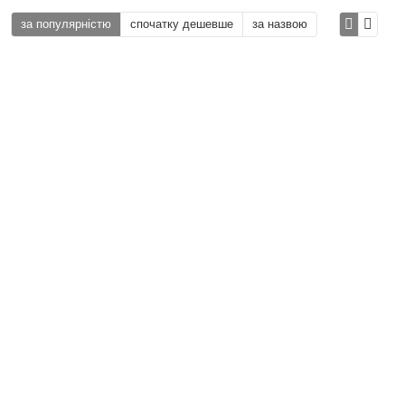
за популярністю
спочатку дешевше
за назвою