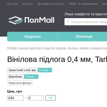
Про нас
Каталог
Доставка та оплата
Обмін та повернення
Конт
Лише комфотні та практичн
Ковролін
Лінолеум
ПолMall - магазин підлогових покриттів: ковролін, лінолеум, ламінат, килимова пл
Вінілова підлога 0,4 мм, Tar
Захистний слой, мм:
0,4 мм
Виробник:
Tarkett
Очистити фільтр
Ціна, грн
ОК