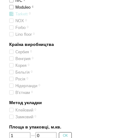
IVC
Moduleo
4
Tarkett
0
NOX
0
Forbo
0
Lino floor
0
Країна виробництва
Сербия
0
Венгрия
0
Корея
0
Бельгія
0
Росія
0
Нідерланди
0
В'єтнам
0
Метод укладки
Клейовий
0
Замковий
0
Площа в упаковці, м.кв.
ОК