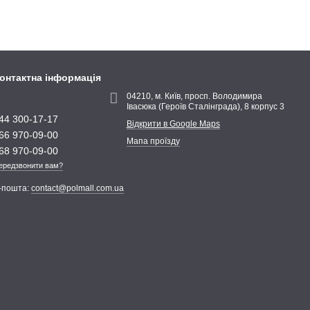
онтактна інформація
04210, м. Київ, просп. Володимира
Івасюка (Героїв Сталінграда), 8 корпус 3
44 300-17-17
Відкрити в Google Maps
66 970-09-00
Мапа проїзду
68 970-09-00
ередзвонити вам?
-пошта:
contact@polmall.com.ua