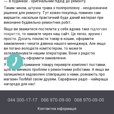
в будинках - оригінальний підхід до ремонту.
Таким чином, штучна трава з поліпропілену - неоднозначне
рішення для ремонту. Тут кожен покупець повинен сам
вирішити, наскільки практичний буде даний матеріал при
виконанні будівельно-ремонтних робіт.
Якщо ви зважитеся постелити у себе вдома таке
підлогове
покриття
, то замовте через наш сайт. Це легко, зручно і
просто. Досить покласти товар в кошик, оформити
замовлення і чекати дзвінка нашого менеджера. Але якщо
ви погано володієте комп'ютером, то можете
зателефонувати нашим операторам. Вони з радістю
допоможуть оформити замовлення.
У момент отримання товару перевірте комплект поставки,
щоб не виникло проблем з ремонтними роботами. А якщо ви
залишилися задоволені співпрацею з нами, розкажіть про
магазин ПолMall своїм друзям. Сарафанне радіо - найкраща
нагорода для нас!
044 300-17-17
066 970-09-00
068 970-09-00
Контактна інформація