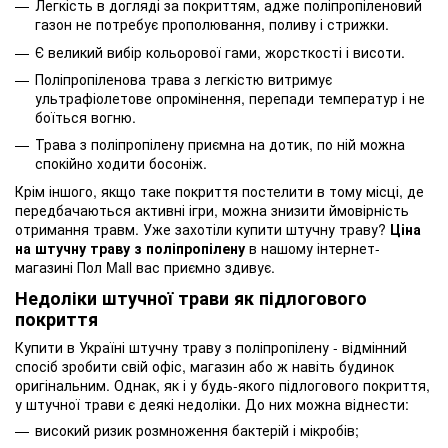
Легкість в догляді за покриттям, адже поліпропіленовий
газон не потребує прополювання, поливу і стрижки.
Є великий вибір кольорової гами, жорсткості і висоти.
Поліпропіленова трава з легкістю витримує
ультрафіолетове опромінення, перепади температур і не
боїться вогню.
Трава з поліпропілену приємна на дотик, по ній можна
спокійно ходити босоніж.
Крім іншого, якщо таке покриття постелити в тому місці, де
передбачаються активні ігри, можна знизити ймовірність
отримання травм. Уже захотіли купити штучну траву?
Ціна
на штучну траву з поліпропілену
в нашому інтернет-
магазині Пол Mall вас приємно здивує.
Недоліки штучної трави як підлогового
покриття
Купити в Україні штучну траву з поліпропілену - відмінний
спосіб зробити свій офіс, магазин або ж навіть будинок
оригінальним. Однак, як і у будь-якого підлогового покриття,
у штучної трави є деякі недоліки. До них можна віднести:
високий ризик розмноження бактерій і мікробів;