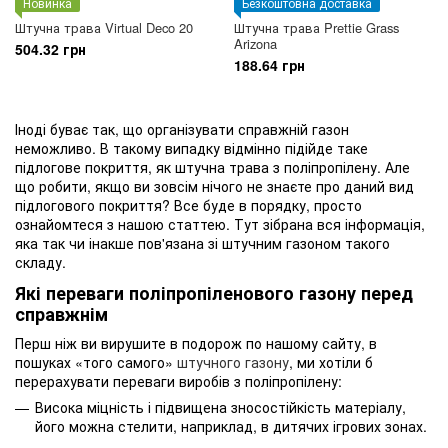
Новинка
Безкоштовна доставка
Штучна трава Virtual Deco 20
Штучна трава Prettie Grass
Arizona
504.32 грн
188.64 грн
Іноді буває так, що організувати справжній газон
неможливо. В такому випадку відмінно підійде таке
підлогове покриття, як штучна трава з поліпропілену. Але
що робити, якщо ви зовсім нічого не знаєте про даний вид
підлогового покриття? Все буде в порядку, просто
ознайомтеся з нашою статтею. Тут зібрана вся інформація,
яка так чи інакше пов'язана зі штучним газоном такого
складу.
Які переваги поліпропіленового газону перед
справжнім
Перш ніж ви вирушите в подорож по нашому сайту, в
пошуках «того самого»
штучного газону
, ми хотіли б
перерахувати переваги виробів з поліпропілену:
Висока міцність і підвищена зносостійкість матеріалу,
його можна стелити, наприклад, в дитячих ігрових зонах.