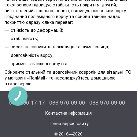
такої основи підвищує стабільність покриття, другий,
виготовлений зі щільної повсті, підвищує рівень комфорту.
Поєднання поліамідного ворсу та основи твінбек надає
покриттю одразу кілька переваг:
стійкість до деформацій;
стабільність;
високі показники теплоізоляції та шумоізоляції;
довговічність ворсу;
приємні тактильні відчуття.
Обирайте стильний та довговічний ковролін для вітальні ITC
у магазині «ПолMall» та насолоджуйтесь домашньою
атмосферою.
КНОПКА
ЗВ'ЯЗКУ
044 300-17-17
066 970-09-00
068 970-09-00
Контактна інформація
Повна версія сайту
© 2018—2026