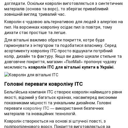
доглядати. Оскільки ковролін виготовляється з синтетичних
матеріалів (основа та ворс), то зберігає привабливий
зовнішній вигляд тривалий час.
Ковролін є чудовою альтернативою для людей з алергією на
пил. На ворсинках ковроліну осідає пил із повітря, тому
дихати стає простіше та легше.
Для вітальні важливо обрати покриття, котре буде
гармонувати з інтер'єром та подобатися власнику. Серед
асортименту ковроліну ITC просто відшукати потрібний
колір, дизайн та фактуру. Якщо ви давно шукали стильне та
довговічне покриття, магазин «ПолMall» пропонує чудову
можливість
ковролін ITC для вітальні купити в Україні
.
Головні переваги ковроліну ITC
Бельгійська компанія ITC створює ковролін найвищого рівня
якості, відомий у багатьох країнах, насамперед високими
показниками міцності та унікальним дизайном. Головні
переваги
ковроліну ITC
— використання безпечних
матеріалів та іноваційних технологій.
Ковролін створюється на основі зі штучної повсті, з
поліпропіленового ворсу. Покриття виготовляється за