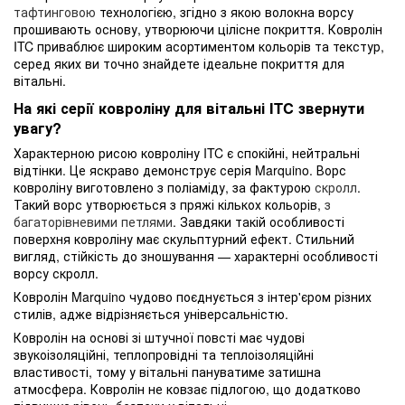
тафтинговою
технологією, згідно з якою волокна ворсу
прошивають основу, утворюючи цілісне покриття. Ковролін
ITC приваблює широким асортиментом кольорів та текстур,
серед яких ви точно знайдете ідеальне покриття для
вітальні.
На які серії ковроліну для вітальні ITC звернути
увагу?
Характерною рисою ковроліну ITC є спокійні, нейтральні
відтінки. Це яскраво демонструє серія Marquino. Ворс
ковроліну виготовлено з поліаміду, за фактурою
скролл
.
Такий ворс утворюється з пряжі кількох кольорів,
з
багаторівневими петлями
. Завдяки такій особливості
поверхня ковроліну має скульптурний ефект. Стильний
вигляд, стійкість до зношування — характерні особливості
ворсу скролл.
Ковролін Marquino чудово поєднується з інтер'єром різних
стилів, адже відрізняється універсальністю.
Ковролін на основі зі штучної повсті має чудові
звукоізоляційні, теплопровідні та теплоізоляційні
властивості, тому у вітальні пануватиме затишна
атмосфера. Ковролін не ковзає підлогою, що додатково