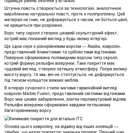
підвищує рівень безпеки у вітальні.
Штучна повсть створюється за технологією, аналогічною
виробленню натуральної повсті, проте з поліпропілену. Цей
матеріал не гниє, не деформується з часом, не боїться цвілі,
не кришиться при розрізанні.
Ворс типу скролл створює цікавий скульптурний ефект,
котрий має показний вигляд у будь-якому інтер'єрі.
Ще одна серя з різнорівневим ворсом — Alaska, ковролін,
представлений блакитними та сріблястими відтінками.
Поверхня сформована поліамідним ворсом типу скролл,
котрий формує рельєфні візерунки. Таке покриття має
чудовий вигляд, створює затишну атмосферу. Попри велику
висоту ворсу, 16 мм, він не стоптується, не деформується
під тиском коліщаток важких меблів.
В інтерєрі сучасного стилю матиме гармонійний вигляд
ковролін Marble Fusion, представлений світлими відтінками.
Ворс має цікаве забарвлення, злегка перламутровий відлив.
Рельєфні візерунки сформовані завдяки петльовому
багаторівневому ворсу.
Основа цього ковроліну, на відміну від інших колекцій —
твінбек, що надає покриттю декілька переваг. Перший шар