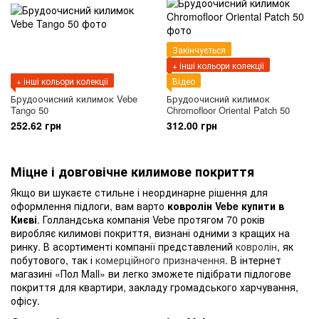
Закінчується
+ інші кольори колекції
+ інші кольори колекції
Відео
Брудоочисний килимок Vebe
Брудоочисний килимок
Tango 50
Chromofloor Oriental Patch 50
252.62 грн
312.00 грн
Міцне і довговічне килимове покриття
Якщо ви шукаєте стильне і неординарне рішення для
оформлення підлоги, вам варто
ковролін Vebe купити в
Києві
. Голландська компанія Vebe протягом 70 років
виробляє килимові покриття, визнані одними з кращих на
ринку. В асортименті компанії представлений
ковролін
, як
побутового, так і
комерційного призначення
. В інтернет
магазині «Пол Mall» ви легко зможете підібрати підлогове
покриття для квартири, закладу громадського харчування,
офісу.