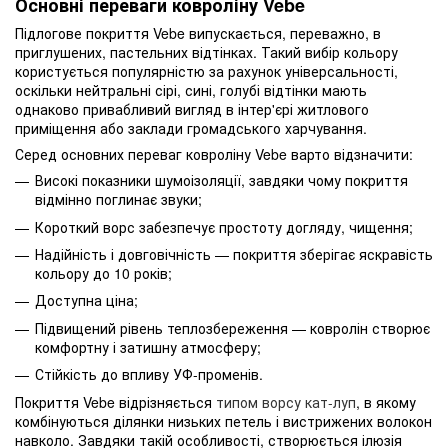
Основні переваги ковроліну Vebe
Підлогове покриття Vebe випускається, переважно, в
приглушених, пастельних відтінках. Такий вибір кольору
користується популярністю за рахунок універсальності,
оскільки нейтральні сірі, сині, голубі відтінки мають
однаково привабливий вигляд в інтер'єрі житлового
приміщення або заклади громадського харчування.
Серед основних переваг ковроліну Vebe варто відзначити:
Високі показники шумоізоляції, завдяки чому покриття
відмінно поглинає звуки;
Короткий ворс забезпечує простоту догляду, чищення;
Надійність і довговічність — покриття зберігає яскравість
кольору до 10 років;
Доступна ціна;
Підвищений рівень теплозбереження — ковролін створює
комфортну і затишну атмосферу;
Стійкість до впливу УФ-променів.
Покриття Vebe відрізняється
типом ворсу кат-луп
, в якому
комбінуються ділянки низьких петель і вистрижених волокон
навколо. Завдяки такій особливості, створюється ілюзія