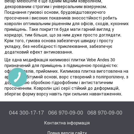
Betap Melbourne є ще одним міцним ковроліном,
декорованим строгим і універсальним візерунком.
Поєднання гумової основи, брудовідштовхуючого
просочення і високих показників зносостійкості робить
ковролін оптимальним рішенням для офісів, сходів, кухонних
приміщень. Таке покриття буде мати гарний вигляд у
коридорі, тим більше, що за ним дуже просто доглядати.
Крім того, гумова основа забезпечує швидку і просту
укладку, без необхідності приклеювання, забезпечує
додатковий ефект антиковзання.
Ще одна модифікація килимової плитки Vebe Andes 30
призначений для приміщень з підвищеною прохідністю:
офісів, готелів, прийомних. Килимова плитка виготовлена на
армованій бітумній основі, ворс створений з поліпропілену, з
додатковою обробкою гідрофобним і антистатичним
просоченням. Ковролін цієї серії стійкий до деформацій,
зберігає форму ворсу навіть при сильних навантаженнях.
044 300-17-17
066 970-09-00
068 970-09-00
Контактна інформація
Повна версія сайту