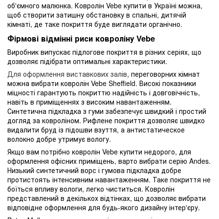
об'ємного малюнка. Ковролін Vebe купити в Україні можна,
щоб створити затишну обстановку в спальні, дитячій
кімнаті, де таке покриття буде виглядати органічно.
Фірмові відмінні риси ковроліну Vebe
Виробник випускає підлогове покриття в різних серіях, що
дозволяє підібрати оптимальні характеристики.
Для оформлення виставкових залів
, переговорних кімнат
можна вибрати ковролін Vebe Sheffield. Високі показники
міцності гарантують покриттю надійність і довговічність,
навіть в приміщеннях з високим навантаженням.
Синтетична підкладка з гуми забезпечує швидкий і простий
догляд за ковроліном. Рифлене покриття дозволяє швидко
видалити бруд із підошви взуття, а антистатическое
волокно добре утримує вологу.
Якщо вам потрібно ковролін Vebe купити недорого, для
оформлення офісних приміщень, варто вибрати серію Andes.
Низький синтетичний ворс і гумова підкладка добре
протистоять інтенсивним навантаженням. Таке покриття не
боїться впливу вологи, легко чиститься. Ковролін
представлений в декількох відтінках, що дозволяє вибрати
відповідне оформлення для будь-якого дизайну інтер'єру.