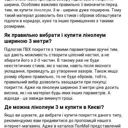
ширина. Особливо важливо правильно її визначити перед
тим, як купити
лінолеум
. 3 м - ширина дуже поширена. Тому
такий матеріал дозволить без стиків і обрізків облаштувати
підлоги в коридорі, кухні та інших приміщеннях з такими
розмірами.
Як правильно вибрати і купити лінолеум
шириною 3 метри?
Підлогові ПВХ покриття з такими параметрами зручні тим,
що дають можливість створити цілісний настил, а не
збирати його з 2-3 частин. В такому разі не буде
неестетичних стиків, які з часом, навіть після якісного
укладання, призведуть до утворення зазорів. Також якщо
розмір обрано правильно, то не буде обрізків, тобто,
правильний вибір дозволить заощадити при покупці
покриття. Адже на лінолеум шириною 3 метри ціна досить
висока, як і на матеріал будь-яких інших параметрів. А
відходи - це завжди викинуті гроші.
Де можна лінолеум 3 м купити в Києві?
Якщо ви шукаєте, де вибрати і купити покриття даного типу,
рекомендуємо вам придивитися до пропозицій нашого
інтернет-магазину. Адже в каталозі ПолMall представлений