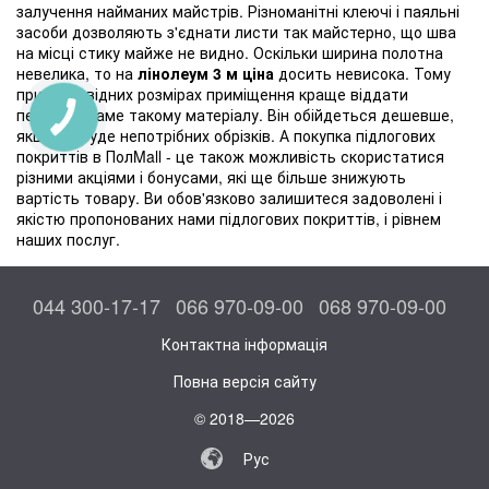
залучення найманих майстрів. Різноманітні клеючі і паяльні
засоби дозволяють з'єднати листи так майстерно, що шва
на місці стику майже не видно. Оскільки ширина полотна
невелика, то на
лінолеум 3 м ціна
досить невисока. Тому
при відповідних розмірах приміщення краще віддати
перевагу саме такому матеріалу. Він обійдеться дешевше,
якщо не буде непотрібних обрізків. А покупка підлогових
покриттів в ПолMall - це також можливість скористатися
різними акціями і бонусами, які ще більше знижують
вартість товару. Ви обов'язково залишитеся задоволені і
якістю пропонованих нами підлогових покриттів, і рівнем
наших послуг.
044 300-17-17
066 970-09-00
068 970-09-00
Контактна інформація
Повна версія сайту
© 2018—2026
Рус