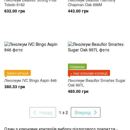
Toledo 6182
Chapman Oak 996M
632.00 грн
443.00 грн
Новинка
Закінчується
+ інші кольори колекції
Лінолеум IVC Bingo Aspin 846
Лінолеум Beauflor Smartex Sugar
Oak 997L
380.33 грн
485.00 грн
Назад
Вперед
1 з 2
Один з ключових критеріїв вибору підлогового покриття -