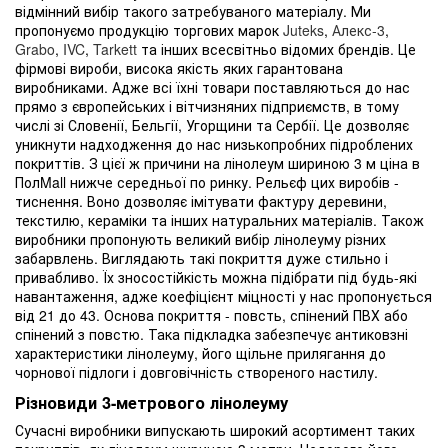
відмінний вибір такого затребуваного матеріалу. Ми
пропонуємо продукцію торгових марок
Juteks
,
Алекс-3
,
Grabo
,
IVC
,
Tarkett
та інших всесвітньо відомих брендів. Це
фірмові вироби, висока якість яких гарантована
виробниками. Адже всі їхні товари поставляються до нас
прямо з європейських і вітчизняних підприємств, в тому
числі зі Словенії, Бельгії, Угорщини та Сербії. Це дозволяє
уникнути надходження до нас низькопробних підроблених
покриттів. З цієї ж причини на лінолеум шириною 3 м ціна в
ПолMall нижче середньої по ринку. Рельєф цих виробів -
тиснення. Воно дозволяє імітувати фактуру деревини,
текстилю, кераміки та інших натуральних матеріалів. Також
виробники пропонують великий вибір лінолеуму різних
забарвлень. Виглядають такі покриття дуже стильно і
привабливо. Їх зносостійкість можна підібрати під будь-які
навантаження, адже коефіцієнт міцності у нас пропонується
від 21 до 43. Основа покриття - повсть, спінений ПВХ або
спінений з повстю. Така підкладка забезпечує антиковзні
характеристики лінолеуму, його щільне прилягання до
чорнової підлоги і довговічність створеного настилу.
Різновиди 3-метрового лінолеуму
Сучасні виробники випускають широкий асортимент таких