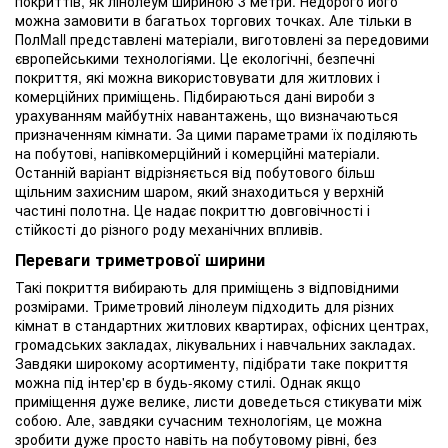
покриттів, як лінолеум шириною 3 метри. Недорого його
можна замовити в багатьох торгових точках. Але тільки в
ПолMall представлені матеріали, виготовлені за передовими
європейськими технологіями. Це екологічні, безпечні
покриття, які можна використовувати для житлових і
комерційних приміщень. Підбираються дані вироби з
урахуванням майбутніх навантажень, що визначаються
призначенням кімнати. За цими параметрами їх поділяють
на побутові, напівкомерційний і комерційні матеріали.
Останній варіант відрізняється від побутового більш
щільним захисним шаром, який знаходиться у верхній
частині полотна. Це надає покриттю довговічності і
стійкості до різного роду механічних впливів.
Переваги триметрової ширини
Такі покриття вибирають для приміщень з відповідними
розмірами. Триметровий лінолеум підходить для різних
кімнат в стандартних житлових квартирах, офісних центрах,
громадських закладах, лікувальних і навчальних закладах.
Завдяки широкому асортименту, підібрати таке покриття
можна під інтер'єр в будь-якому стилі. Однак якщо
приміщення дуже велике, листи доведеться стикувати між
собою. Але, завдяки сучасним технологіям, це можна
зробити дуже просто навіть на побутовому рівні, без