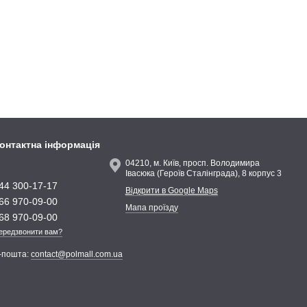
онтактна інформація
04210, м. Київ, просп. Володимира
Івасюка (Героїв Сталінграда), 8 корпус 3
44 300-17-17
Відкрити в Google Maps
66 970-09-00
Мапа проїзду
68 970-09-00
ередзвонити вам?
-пошта:
contact@polmall.com.ua