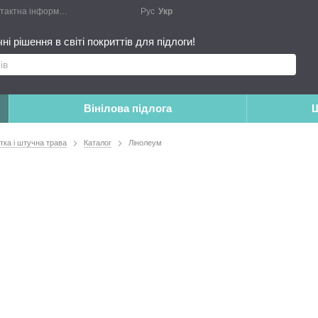
актна інформація
Блог
Публічний договір
Рус
Укр
Монтажні роботи
Доповн
і рішення в світі покриттів для підлоги!
Вінілова підлога
Ш
итка і штучна трава
Каталог
Лінолеум