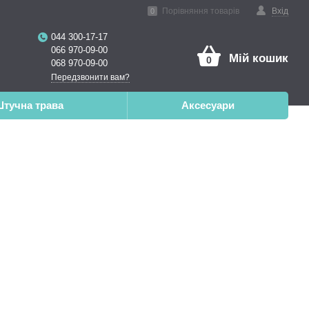
ена реальність
Порівняння товарів
Вхід
0
044 300-17-17
066 970-09-00
Мій кошик
0
068 970-09-00
Передзвонити вам?
тучна трава
Аксесуари