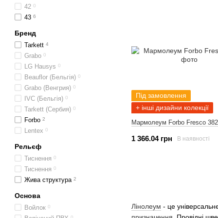
42
0
43
6
Бренд
Tarkett
4
Grabo
0
LG Hausys
0
Beauflor (Бельгія)
0
Grabo (Венгрия)
0
Під замовлення
IVC (Бельгія)
0
+ інші дизайни колекції
Tarkett (Сербия)
0
Forbo
2
Мармолеум Forbo Fresco 38
Lentex
0
1 366.04 грн
В наявності
Рельєф
Тиснення
0
Тиснення
0
Жива структура
2
Основа
Лінолеум
- це універсальне
Войлок
0
призначення
. Провідні шв
0