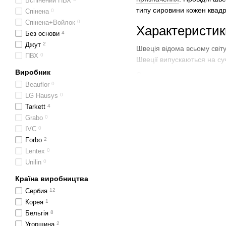
Вспінений ПВХ
типу сировини кожен квадр
Спінена
0
Спінена+Войлок
0
Характеристик
Без основи
4
Джут
2
Швеція відома всьому світу
ПВХ
0
Швеції випускаються на су
Виробник
Самими значущими перева
Beauflor
0
Високу стійкість до мех
LG Hausys
0
інших вищою ціною.
Tarkett
4
Непроникність для воло
Grabo
0
абсолютно непромокаль
IVC
0
Forbo
2
Велика розмаїтість мал
Lentex
0
готовий настил виглядає
Unilin
0
Простоту в збиранні та
Країна виробництва
пилососом. Плями з неї
Сербия
12
Доступну вартість. Ціна 
Корея
1
Відмінні тепло- і звуко
Бельгія
8
Угорщина
2