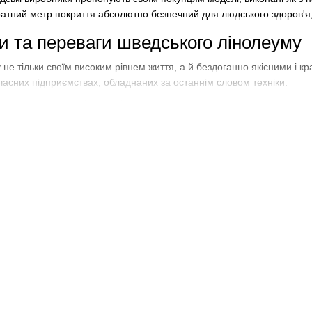
атний метр покриття абсолютно безпечний для людського здоров'я,
и та переваги шведського лінолеуму
 не тільки своїм високим рівнем життя, а й бездоганно якісними і к
часних підприємствах, обладнаних за останнім словом техніки.
гами шведських лінолеумів можна вважати:
анічних навантажень. Природно, що клас зносостійкості відрізняється 
ги. Купити лінолеум зі Швеції без побоювань можна для приміщень з
ний й не деформується від впливу води.
юнків і колірних рішень. Над створенням лінолеуму працюють відом
 сучасно і стильно.
 догляді. Для того, щоб навести порядок в приміщенні, досить про
 легко видаляються за допомогою миючого засобу і губки.
на лінолеум зі Швеції істотно нижче, ніж на інші види підлогових покр
ізоляційні властивості. Матеріал може бути використаний в поєднанн