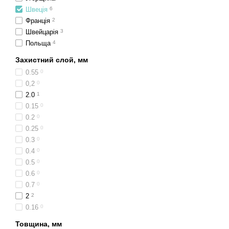
Перш ніж потрапити на рин
Швеція
6
матеріали, які використову
Франція
2
лінолеумні вироби міцно за
Швейцарія
3
Шведський лін
Польща
4
Захистний слой, мм
ПолMall - інтернет-магази
0.55
0
клієнт зможе придбати сер
0,2
0
сьогодні.
2.0
1
У нашій торговій точці ви 
0.15
0
яких представлена в декіл
0.2
0
створенням підлогових покр
0.25
0
Вартість лінолеуму зі Швец
0.3
0
підходящий варіант будь-я
0.4
0
0.5
0
0.6
0
0.7
0
2
2
0.16
0
Товщина, мм