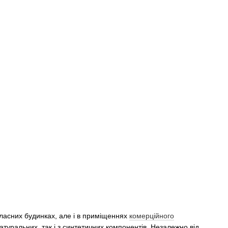
 власних будинках, але і в приміщеннях
комерційного
атуральних, так і з синтетичних компонентів. Незалежно від