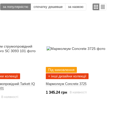
за популярністю
спочатку дешевше
за назвою
Під замовлення
ни колекції
+ інші дизайни колекції
мопровідний Tarkett IQ
Мармолеум Concrete 3725
101
1 345.24 грн
В наявності
В наявності