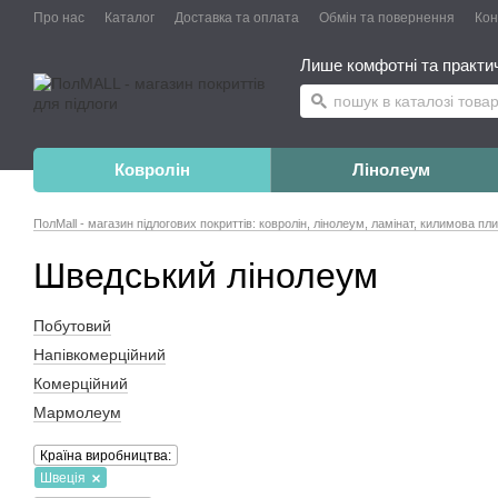
Про нас
Каталог
Доставка та оплата
Обмін та повернення
Конт
Лише комфотні та практичн
Ковролін
Лінолеум
ПолMall - магазин підлогових покриттів: ковролін, лінолеум, ламінат, килимова пл
Шведський лінолеум
Побутовий
Напівкомерційний
Комерційний
Мармолеум
Країна виробництва:
Швеція