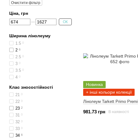
Очистити фільтр
Ціна, грн
ОК
Ширина лінолеуму
1.5
0
2
6
2.5
0
3
0
3.5
0
4
0
Новинка
Клас зносостійкості
+ інші кольори колекції
21
0
Лінолеум Tarkett Primo Prem
22
0
23
2
981.73 грн
В наявності
31
0
32
0
33
0
34
6