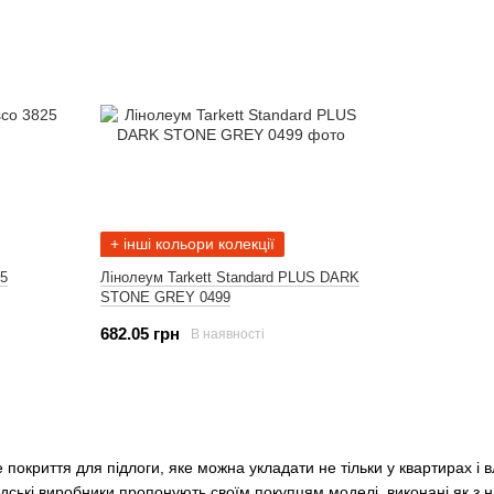
+ інші кольори колекції
25
Лінолеум Tarkett Standard PLUS DARK
STONE GREY 0499
682.05 грн
В наявності
 покриття для підлоги, яке можна укладати не тільки у квартирах і
едські виробники пропонують своїм покупцям моделі, виконані як з н