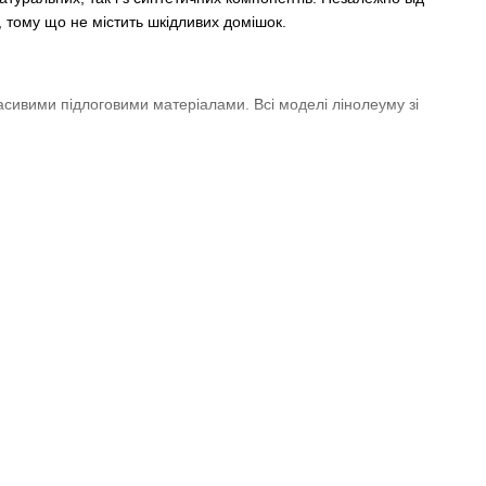
 тому що не містить шкідливих домішок.
расивими підлоговими матеріалами. Всі моделі лінолеуму зі
у різних зразків, однак найміцніші моделі відрізняються від
 підвищеною вологістю - душової або ванної кімнати. Він
і дизайнери, які ретельно продумують кожен проєкт. Тому
терти підлогу вологою тканиною або очистити миючим
иттів.
і з підлогою, оснащеною системою підігріву.