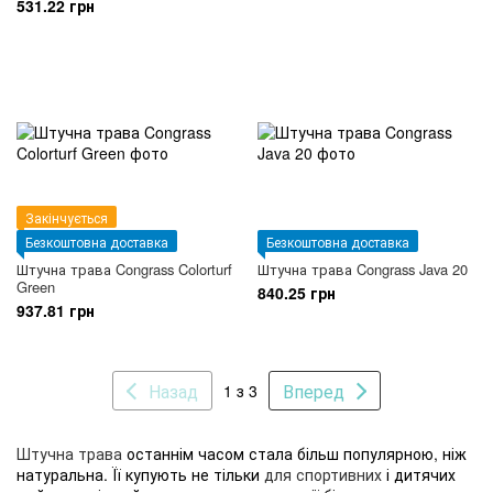
531.22 грн
Закінчується
Безкоштовна доставка
Безкоштовна доставка
Штучна трава Congrass Colorturf
Штучна трава Congrass Java 20
Green
840.25 грн
937.81 грн
Назад
Вперед
1 з 3
Штучна трава
останнім часом стала більш популярною, ніж
натуральна. Її купують не тільки
для спортивних
і дитячих