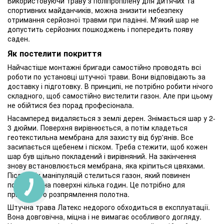
Використовуючи траву з поліпропілену для дитячих та
спортивних майданчиків, можна знизити небезпеку
отримання серйозної травми при падінні. М'який шар не
допустить серйозних пошкоджень і попередить появу
саден.
Як постелити покриття
Найчастіше монтажні бригади самостійно проводять всі
роботи по установці штучної трави. Вони відповідають за
доставку і підготовку. В принципі, не потрібно робити нічого
складного, щоб самостійно вистелити газон. Але при цьому
не обійтися без порад професіонала.
Насамперед видаляється з землі дерен. Знімається шар у 2-
3 дюйми. Поверхня вирівнюється, а потім кладеться
геотекстильна мембрана для захисту від бур'янів. Все
засипається щебенем і піском. Треба стежити, щоб кожен
шар був щільно покладений і вирівняний. На закінчення
знову встановлюється мембрана, яка кріпиться цвяхами.
Після всіх маніпуляцій стелиться газон, який повинен
полежати на поверхні кілька годин. Це потрібно для
природного розпрямлення полотна.
Штучна трава Латекс недорого обходиться в експлуатації.
Вона довговічна, міцна і не вимагає особливого догляду.