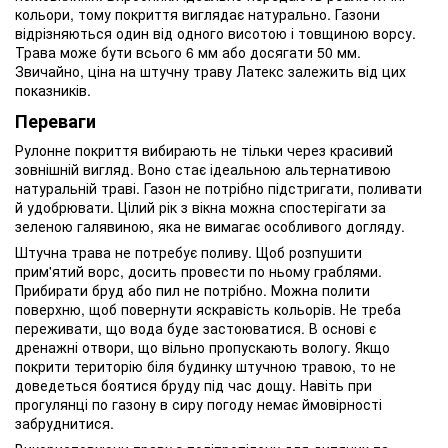
кольори, тому покриття виглядає натурально. Газони
відрізняються один від одного висотою і товщиною ворсу.
Трава може бути всього 6 мм або досягати 50 мм.
Звичайно, ціна на штучну траву Латекс залежить від цих
показників.
Переваги
Рулонне покриття вибирають не тільки через красивий
зовнішній вигляд. Воно стає ідеальною альтернативою
натуральній траві. Газон не потрібно підстригати, поливати
й удобрювати. Цілий рік з вікна можна спостерігати за
зеленою галявиною, яка не вимагає особливого догляду.
Штучна трава не потребує поливу. Щоб розпушити
прим'ятий ворс, досить провести по ньому граблями.
Прибирати бруд або пил не потрібно. Можна полити
поверхню, щоб повернути яскравість кольорів. Не треба
переживати, що вода буде застоюватися. В основі є
дренажні отвори, що вільно пропускають вологу. Якщо
покрити територію біля будинку штучною травою, то не
доведеться боятися бруду під час дощу. Навіть при
прогулянці по газону в сиру погоду немає ймовірності
забруднитися.