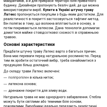
майданчиків, а й для прикраси території біля приватного
будинку. Дизайнери пропонують безліч ідей, де ще можна
використовувати виріб.
Купити в Україні штучну траву
Латекс
пропонується покупцям з будь-яким достатком. Для
реалістичності в покритті застосовується тафтинг-метод.
Він полягає в тому, що волокна вплітаються в основу, а
потім покриваються латексом. Дана технологія допомагає
домогтися майже стовідсоткової схожості зі справжньою
травою.
Основні характеристики
Придбати штучну траву Латекс варто з багатьох причин.
Вона має переваги перед натуральною рослинністю. Перед
тим як зробити остаточний вибір, треба ознайомитися з
продукцією більш докладно.
До складу трави Латекс включені:
поліпропілен
в кілька ниток;
латексна основа;
дренажне покриття для зливу води.
Натуральна трава не має однорідного забарвлення. Стебла
можуть бути світлими або темними біля основи,
пожовклими. Виробники ідеально передають реалістичні